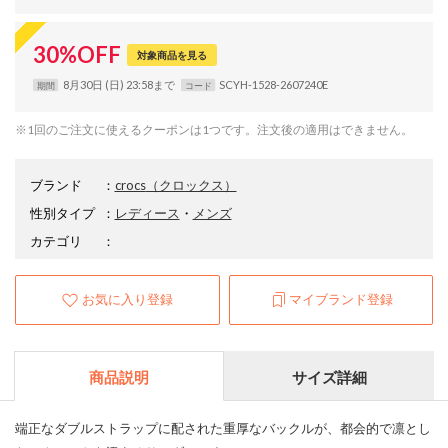
30
%
OFF
対象商品を見る
8月30日 (日) 23:58まで
SCYH-1528-2607240E
期間
コード
※1回のご注文に使えるクーポンは1つです。注文後の適用はできません。
ブランド
：
crocs
（クロックス）
性別タイプ
：
レディース
・
メンズ
カテゴリ
：
お気に入り登録
マイブランド登録
商品説明
サイズ詳細
端正なダブルストラップに配された重厚なバックルが、都会的で凛とし