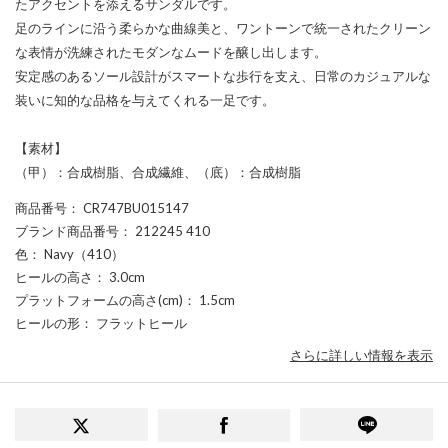
たアクセントを添えるサンダルです。
足のラインに沿う柔らかな曲線美と、ワントーンで統一されたクリーン
な表情が洗練されたモダンなムードを醸し出します。
安定感のあるソール設計がスマートな歩行を支え、日常のカジュアルな
装いに知的な品格を与えてくれる一足です。
【素材】
（甲）：合成樹脂、合成繊維、（底）：合成樹脂
商品番号
： CR747BU015147
ブランド商品番号
： 212245 410
色
： Navy（410）
ヒールの高さ
： 3.0cm
プラットフォームの高さ(cm)
： 1.5cm
ヒールの形
： フラットヒール
さらに詳しい情報を表示