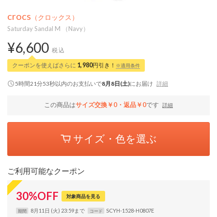
crocs
（クロックス）
Saturday Sandal M （Navy）
¥6,600
税込
クーポンを使えばさらに
1,980
円引き！
※適用条件
5時間21分52秒
以内
のお支払いで
8月8日(土)
にお届け
詳細
この商品は
サイズ交換￥0・返品￥0
です
詳細
サイズ・色を選ぶ
ご利用可能なクーポン
30
%
OFF
対象商品を見る
8月11日 (火) 23:59まで
SCYH-1528-H0807E
期間
コード