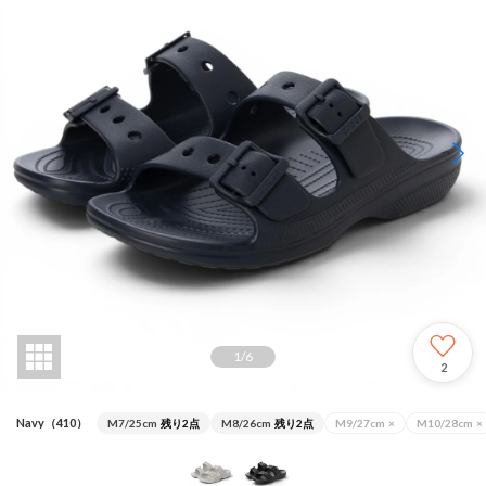
1
/
6
2
Navy（410）
M7/25cm
残り2点
M8/26cm
残り2点
M9/27cm
×
M10/28cm
×