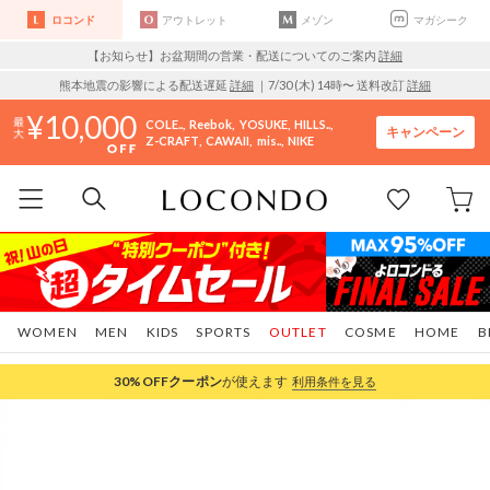
ロコンド
アウトレット
メゾン
マガシーク
【お知らせ】お盆期間の営業・配送についてのご案内
詳細
熊本地震の影響による配送遅延
詳細
｜7/30 (木) 14時〜 送料改訂
詳細
10,000
COLE..
Reebok
YOSUKE
HILLS..
キャンペーン
Z-CRAFT
CAWAII
mis..
NIKE
WOMEN
MEN
KIDS
SPORTS
OUTLET
COSME
HOME
B
30%OFF
クーポン
が使えます
利用条件を見る