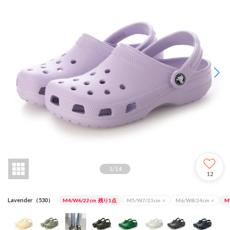
1
/
14
12
Lavender（530）
M4/W6/22cm
残り1点
M5/W7/23cm
×
M6/W8/24cm
×
M