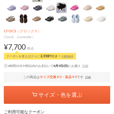
crocs
（クロックス）
Classic （Lavender）
¥7,700
税込
クーポンを使えばさらに
2,310
円引き！
※適用条件
6時間32分58秒
以内
のお支払いで
8月9日(日)
にお届け
詳細
この商品は
サイズ交換￥0・返品￥0
です
詳細
サイズ・色を選ぶ
ご利用可能なクーポン