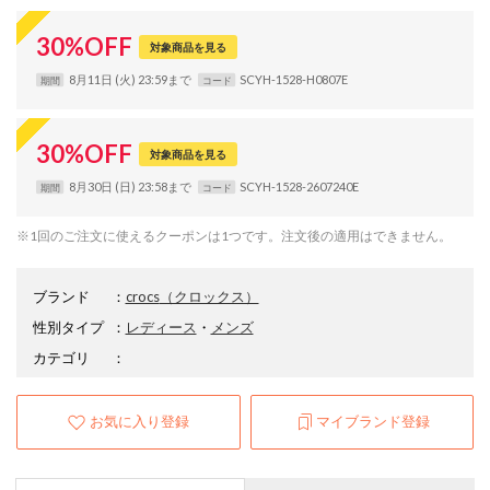
30
%
OFF
対象商品を見る
8月11日 (火) 23:59まで
SCYH-1528-H0807E
期間
コード
30
%
OFF
対象商品を見る
8月30日 (日) 23:58まで
SCYH-1528-2607240E
期間
コード
※1回のご注文に使えるクーポンは1つです。注文後の適用はできません。
ブランド
：
crocs
（クロックス）
性別タイプ
：
レディース
・
メンズ
カテゴリ
：
お気に入り登録
マイブランド登録