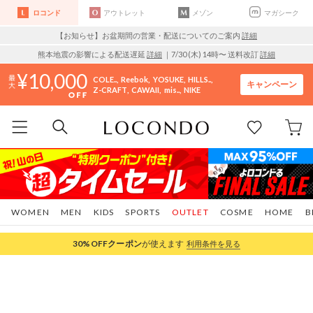
ロコンド
アウトレット
メゾン
マガシーク
【お知らせ】お盆期間の営業・配送についてのご案内
詳細
熊本地震の影響による配送遅延
詳細
｜7/30 (木) 14時〜 送料改訂
詳細
10,000
COLE..
Reebok
YOSUKE
HILLS..
キャンペーン
Z-CRAFT
CAWAII
mis..
NIKE
WOMEN
MEN
KIDS
SPORTS
OUTLET
COSME
HOME
B
30%OFF
クーポン
が使えます
利用条件を見る