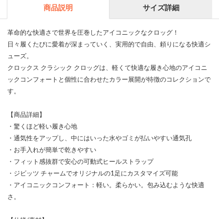
商品説明
サイズ詳細
革命的な快適さで世界を圧巻したアイコニックなクロッグ！
日々履くたびに愛着が深まっていく、実用的で自由、頼りになる快適シ
ューズ。
クロックス クラシック クロッグは、軽くて快適な履き心地のアイコニ
ックコンフォートと個性に合わせたカラー展開が特徴のコレクションで
す。
【商品詳細】
・驚くほど軽い履き心地
・通気性をアップし、中にはいった水やゴミが払いやすい通気孔
・お手入れが簡単で乾きやすい
・フィット感抜群で安心の可動式ヒールストラップ
・ジビッツ チャームでオリジナルの1足にカスタマイズ可能
・アイコニックコンフォート：軽い。柔らかい。包み込むような快適
さ。