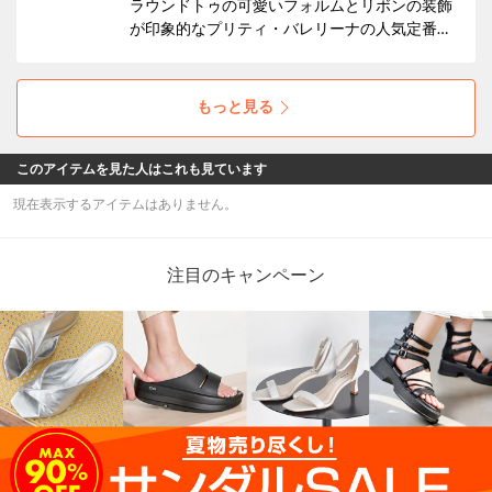
ラウンドトゥの可愛いフォルムとリボンの装飾
が印象的なプリティ・バレリーナの人気定番フ
ラットシューズモデル【ROSARIO/ロザリ
オ】。そのロザリオのアッパーに白黒チェック
柄のアクリル/ポリエステル素材を使用。ベー
もっと見る
シックカラーで落ち着いた大人カジュアルなバ
レエシューズです。
このアイテムを見た人はこれも見ています
現在表示するアイテムはありません。
注目のキャンペーン