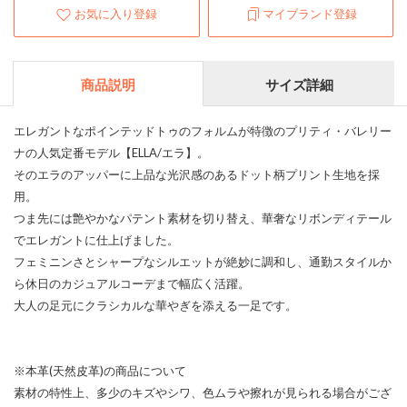
お気に入り登録
マイブランド登録
商品説明
サイズ詳細
エレガントなポインテッドトゥのフォルムが特徴のプリティ・バレリー
ナの人気定番モデル【ELLA/エラ】。
そのエラのアッパーに上品な光沢感のあるドット柄プリント生地を採
用。
つま先には艶やかなパテント素材を切り替え、華奢なリボンディテール
でエレガントに仕上げました。
フェミニンさとシャープなシルエットが絶妙に調和し、通勤スタイルか
ら休日のカジュアルコーデまで幅広く活躍。
大人の足元にクラシカルな華やぎを添える一足です。
※本革(天然皮革)の商品について
素材の特性上、多少のキズやシワ、色ムラや擦れが見られる場合がござ