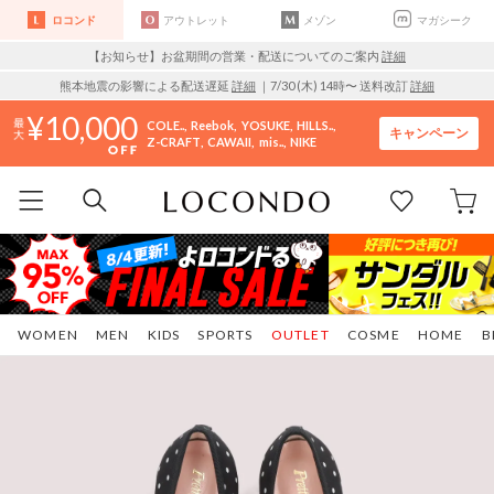
ロコンド
アウトレット
メゾン
マガシーク
【お知らせ】お盆期間の営業・配送についてのご案内
詳細
熊本地震の影響による配送遅延
詳細
｜7/30 (木) 14時〜 送料改訂
詳細
10,000
COLE..
Reebok
YOSUKE
HILLS..
キャンペーン
Z-CRAFT
CAWAII
mis..
NIKE
WOMEN
MEN
KIDS
SPORTS
OUTLET
COSME
HOME
B