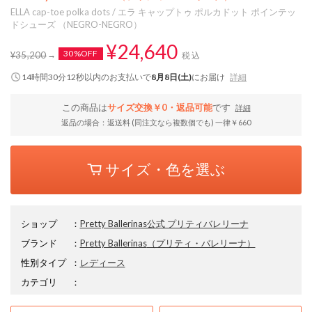
ELLA cap-toe polka dots / エラ キャップトゥ ポルカドット ポインテッ
ドシューズ （NEGRO-NEGRO）
¥24,640
30%OFF
¥35,200
税込
14時間30分12秒
以内
のお支払いで
8月8日(土)
にお届け
詳細
この商品は
サイズ交換￥0・返品可能
です
詳細
返品の場合：返送料 (同注文なら複数個でも) 一律￥660
サイズ・色を選ぶ
ショップ
：
Pretty Ballerinas公式 プリティバレリーナ
ブランド
：
Pretty Ballerinas
（プリティ・バレリーナ）
性別タイプ
：
レディース
カテゴリ
：