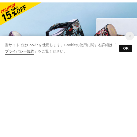
サイズ交換￥0・返品￥0
当サイトではCookieを使用します。Cookieの使用に関する詳細は「
OK
アプリを使う
最短翌日お届け
プライバシー規約
」をご覧ください。
7万