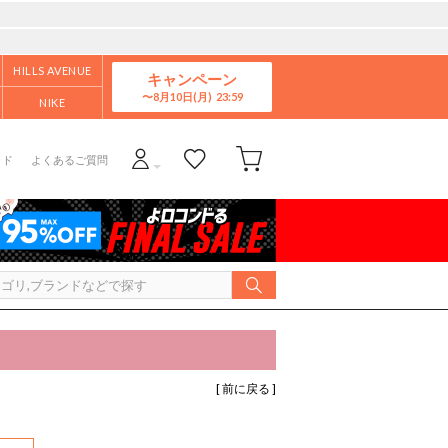
HILLS AVENUE
キャンペーン
8月10日(月)
NIKE
イド
よくあるご質問
[ 前に戻る ]