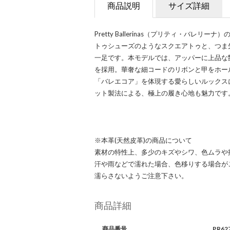
商品説明
サイズ詳細
Pretty Ballerinas（プリティ・バレリ
トゥシューズのようなスクエアトゥと、つま
一足です。本モデルでは、アッパーに上品な
を採用。華奢な細コードのリボンと甲をホー
「バレエコア」を体現する愛らしいルックス
ット製法による、極上の履き心地も魅力です
※本革(天然皮革)の商品について
素材の特性上、多少のキズやシワ、色ムラや
汗や雨などで濡れた場合、色移りする場合が
濡らさないようご注意下さい。
商品詳細
商品番号
PR62