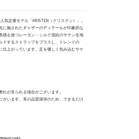
ーナ）の人気定番モデル「KRISTEN（クリステン）」。
先に施されたギャザーのディテールが印象的な
艶感を放つレーヨン・シルク混紡のサテン生地
ルドするストラップをプラスし、トレンドの
に仕上がっています。足を優しく包み込むサケ
。
擦れが見られる場合がございます。
ございます。革の品質保持のため、できるだけ
7BW011692