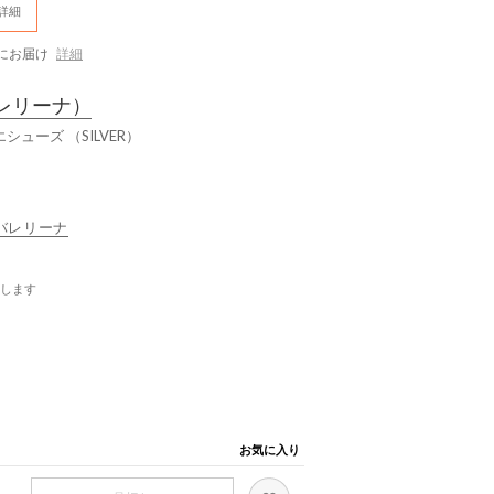
詳細
にお届け
詳細
レリーナ）
レエシューズ （SILVER）
ティバレリーナ
します
お気に入り