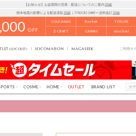
【お知らせ】お盆期間の営業・配送についてのご案内
詳細
熊本地震の影響による配送遅延
詳細
｜7/30 (木) 14時〜 送料改訂
詳細
,000
COLE HAAN
Reebok
YOSUKE
OFF
Z-CRAFT
CAWAII
mischief
TLET
LOCOMAISON
MAGASEEK
(LOCOLET)
ご利用ガ
SPORTS
COSME
HOME
OUTLET
BRAND LIST