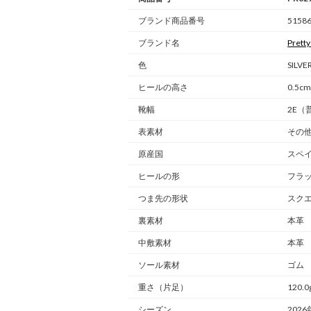
ブランド商品番号
5158
ブランド名
Pretty
色
SILV
ヒールの高さ
0.5cm
靴幅
2E（
表素材
その
原産国
スペ
ヒールの形
フラ
つま先の形状
スク
裏素材
本革
中敷素材
本革
ソール素材
ゴム
重さ
（片足）
120.0
シーズン
2026