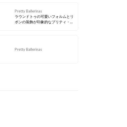
Pretty Ballerinas
ラウンドトゥの可愛いフォルムとリ
ボンの装飾が印象的なプリティ・バ
レリーナの人気定番フラットシュー
ズモデル【ROSARIO/ロザリオ】。
そのロザリオのアッパーに白黒チェ
ック柄のアクリル/ポリエステル素
材を使用。ベーシックカラーで落ち
Pretty Ballerinas
着いた大人カジュアルなバレエシュ
ーズです。