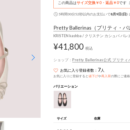
この商品は
サイズ交換￥0・返品￥0
です
5時間00分51秒
以内
のお支払いで
8月9日(日)
Pretty Ballerinas
（プリティ・バ
KRISTEN kashba / クリステン カシュバ バ
¥41,800
税込
ショップ：
Pretty Ballerinas公式 プリ
7
お気に入り登録者数：
人
お気に入りに登録すると
値下げ
や
再入荷
の際にご連絡
バリエーション
サイズ
在庫