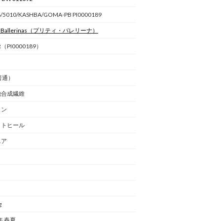
6/5010/KASHBA/GOMA-PB PI0000189
 Ballerinas
（プリティ・バレリーナ）
ER（PI0000189）
普通）
他合成繊維
イン
ットヒール
エア
g
年 春夏