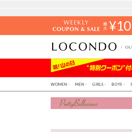
WEEKLY
¥
10
COUPON & SALE
OU
WOMEN
MEN
GIRLS
BOYS