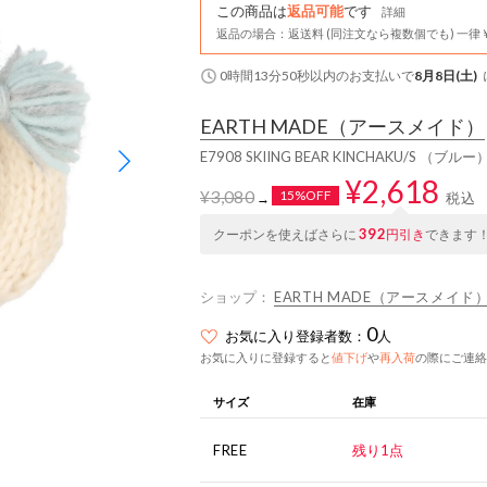
この商品は
返品可能
です
詳細
返品の場合：返送料 (同注文なら複数個でも) 一律￥
0時間13分50秒
以内
のお支払いで
8月8日(土)
EARTH MADE
（アースメイド）
E7908 SKIING BEAR KINCHAKU/S （ブルー
¥2,618
¥3,080
15%OFF
税込
→
392
クーポンを使えばさらに
円引き
できます
ショップ：
EARTH MADE（アースメイド
0
お気に入り登録者数：
人
お気に入りに登録すると
値下げ
や
再入荷
の際にご連絡
サイズ
在庫
FREE
残り1点