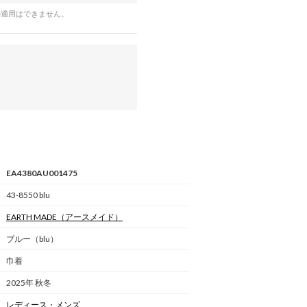
の適用はできません。
EA4380AU001475
43-8550 blu
EARTH MADE
（アースメイド）
ブルー（blu）
巾着
2025年 秋冬
レディース
・
メンズ