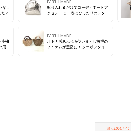
EARTH MADE
いなし
取り入れるだけでコーディネートア
した☆
クセントに！ 春にぴったりのメタリ
ックバッグはこちらから🌸
EARTH MADE
革小物
オトナ感あふれる使いまわし抜群の
分用に
アイテムが豊富に！ クーポンタイム
セールの対象はコチラ★
最大
2,000
ポイン