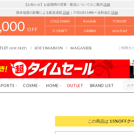
【お知らせ】お盆期間の営業・配送についてのご案内
詳細
熊本地震の影響による配送遅延
詳細
｜7/30 (木) 14時〜 送料改訂
詳細
,000
COLE HAAN
Reebok
YOSUKE
OFF
Z-CRAFT
CAWAII
mischief
TLET
LOCOMAISON
MAGASEEK
(LOCOLET)
ご利用ガ
SPORTS
COSME
HOME
OUTLET
BRAND LIST
この商品は
15%OFF
ク