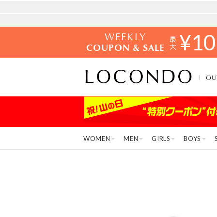
WEEKLY
¥
10
COUPON & SALE
OU
WOMEN
MEN
GIRLS
BOYS