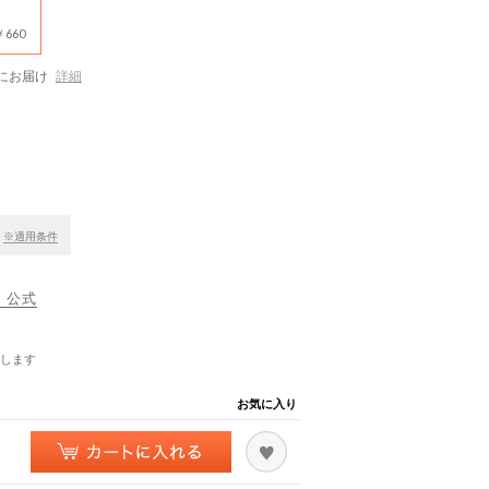
660
にお届け
詳細
）
！
※適用条件
） 公式
します
お気に入り