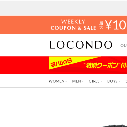
WEEKLY
¥
10
COUPON & SALE
OU
WOMEN
MEN
GIRLS
BOYS