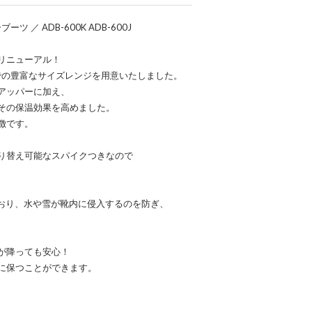
／ ADB-600K ADB-600J
リニューアル！
mまでの豊富なサイズレンジを用意いたしました。
アッパーに加え、
その保温効果を高めました。
徴です。
り替え可能なスパイクつきなので
ており、水や雪が靴内に侵入するのを防ぎ、
が降っても安心！
に保つことができます。