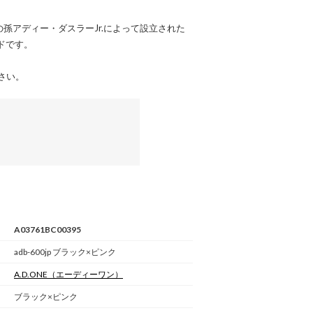
ラーの孫アディー・ダスラーJr.によって設立された
ドです。
さい。
A03761BC00395
adb-600jp ブラック×ピンク
A.D.ONE
（エーディーワン）
ブラック×ピンク