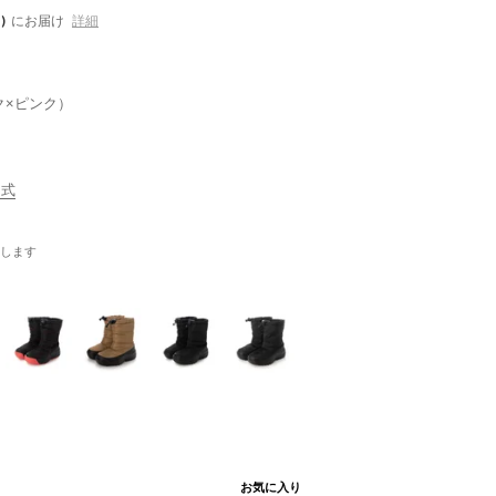
)
にお届け
詳細
ク×ピンク）
公式
します
お気に入り