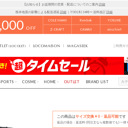
【お知らせ】お盆期間の営業・配送についてのご案内
詳細
熊本地震の影響による配送遅延
詳細
｜7/30 (木) 14時〜 送料改訂
詳細
,000
COLE HAAN
Reebok
YOSUKE
OFF
Z-CRAFT
CAWAII
mischief
TLET
LOCOMAISON
MAGASEEK
(LOCOLET)
ご利用ガ
SPORTS
COSME
HOME
OUTLET
BRAND LIST
この商品は
サイズ交換￥0・返品可能
です
返品の場合：返送料 (同注文なら複数個でも) 一律￥