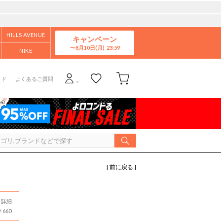
HILLS AVENUE
キャンペーン
8月10日(月)
NIKE
イド
よくあるご質問
[ 前に戻る ]
詳細
660