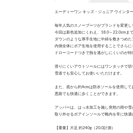
エーディーワン キッズ・ジュニア ウインターブーツ 
毎年人気のスノーブーツがブランドを変更し
今回は新色追加にくわえ、18.0～22.0c
ダウンのような厚手生地に中綿を敷きつめた
内側全体にボア生地を使用することでさらに
ドローコードつきで熱を逃がしにくいのが特
滑りにくいアウトソールにはワンタッチで切
雪道でも安心してお使いいただけます。
また、底から約4cmは防水ソールを使用し
悪路でも快適に歩くことができます。
アッパーは、はっ水加工を施し突然の雨や雪
取り外せるボアインソールで靴内を常に快適
【重量】片足 約240g（20.0計測）