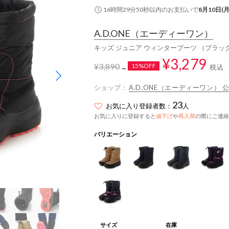
16時間29分49秒
以内
のお支払いで
8月10日(月
A.D.ONE
（エーディーワン）
キッズ ジュニア ウィンターブーツ （ブラッ
¥3,279
¥3,890
15%OFF
税込
→
ショップ：
A.D.ONE（エーディーワン） 
23
お気に入り登録者数：
人
お気に入りに登録すると
値下げ
や
再入荷
の際にご連絡
バリエーション
サイズ
在庫