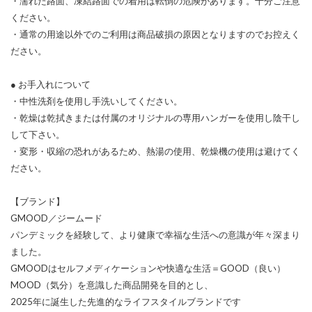
・濡れた路面、凍結路面での着用は転倒の危険があります。十分ご注意
ください。
・通常の用途以外でのご利用は商品破損の原因となりますのでお控えく
ださい。
● お手入れについて
・中性洗剤を使用し手洗いしてください。
・乾燥は乾拭きまたは付属のオリジナルの専用ハンガーを使用し陰干し
して下さい。
・変形・収縮の恐れがあるため、熱湯の使用、乾燥機の使用は避けてく
ださい。
【ブランド】
GMOOD／ジームード
パンデミックを経験して、より健康で幸福な生活への意識が年々深まり
ました。
GMOODはセルフメディケーションや快適な生活＝GOOD（良い）
MOOD（気分）を意識した商品開発を目的とし、
2025年に誕生した先進的なライフスタイルブランドです