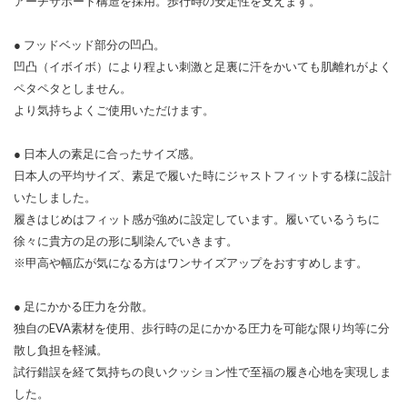
アーチサポート構造を採用。歩行時の安定性を支えます。
● フッドベッド部分の凹凸。
凹凸（イボイボ）により程よい刺激と足裏に汗をかいても肌離れがよく
ペタペタとしません。
より気持ちよくご使用いただけます。
● 日本人の素足に合ったサイズ感。
日本人の平均サイズ、素足で履いた時にジャストフィットする様に設計
いたしました。
履きはじめはフィット感が強めに設定しています。履いているうちに
徐々に貴方の足の形に馴染んでいきます。
※甲高や幅広が気になる方はワンサイズアップをおすすめします。
● 足にかかる圧力を分散。
独自のEVA素材を使用、歩行時の足にかかる圧力を可能な限り均等に分
散し負担を軽減。
試行錯誤を経て気持ちの良いクッション性で至福の履き心地を実現しま
した。