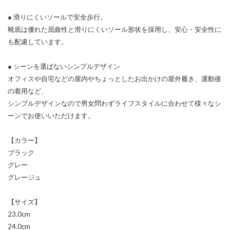
● 滑りにくいソールで安全歩行。
靴底は優れた屈曲性と滑りにくいソール形状を採用し、安心・安全性に
も配慮しています。
● シーンを選ばないシンプルデザイン
オフィスや自宅などの屋内やちょっとしたお出かけの屋外履き、運動後
の着用など、
シンプルデザインなので男女問わずライフスタイルに合わせて様々なシ
ーンでお使いいただけます。
【カラー】
ブラック
グレー
グレージュ
【サイズ】
23.0cm
24.0cm