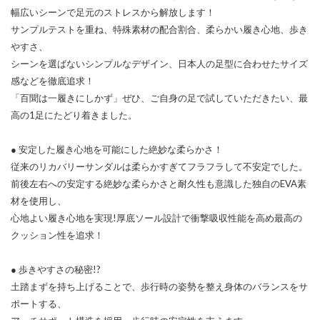
幅広いシーンで足元のストレスから解放します！
サンプルテストを重ね、特殊素材の配合割合、柔らかい履き心地、歩き
やすさ、
シーンを選ばないシンプルなデザイン、日本人の足型に合わせたサイズ
感などを徹底追求！
「百聞は一履きにしかず」ぜひ、ご自身の足で試していただきたい、最
高の1足にたどり着きました。
● 安定した履き心地を可能にした絶妙な柔らかさ！
従来のリカバリーサンダルは柔らかすぎてフラフラして不安定でした。
前後左右への安定する絶妙な柔らかさと耐久性も意識した独自のEVA素
材を使用し、
心地よい履き心地を実現!厚底ソール設計で衝撃吸収性能を高め最高の
クッション性を追求！
● 歩きやすさの秘密!?
土踏まずを持ち上げることで、歩行時の姿勢を整え身体のバランスをサ
ポートする、