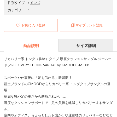
性別タイプ
：
メンズ
カテゴリ
：
お気に入り登録
マイブランド登録
商品説明
サイズ詳細
リカバリー系 トング（鼻緒）タイプ 厚底クッションサンダル ジームー
ド ／RECOVERY THONG SANDAL by GMOOD GM-001
スポーツや仕事後に「足を労わる」新習慣!!
新生ブランドのGMOODからリカバリー系 トングタイプサンダルの登
場！
窮屈な靴や足の重さから解放されたい……
適度なクッションサポートで、足の負担を軽減しリカバリーするサンダ
ル。
室内やオフィス、ちょっとしたお出かけや運動後のリカバリーなどなど