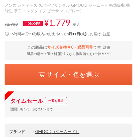
メンズ レディース スポーツサンダル GMOOD ジームード 衝撃吸収 機
能性 厚底 トングタイプ ビーサン （グレー）
¥1,779
40%OFF
¥2,980
税込
16時間48分20秒
以内
のお支払いで
8月11日(火)
にお届け
詳細
この商品は
サイズ交換￥0・返品可能
です
詳細
返品の場合：返送料 (同注文なら複数個でも) 一律￥660
サイズ・色を選ぶ
タイムセール
一覧を見る
8月17日 (月) 23:59まで
期間
ブランド
：
GMOOD
（ジームード）