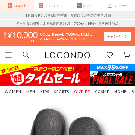
ロコンド
アウトレット
メゾン
マガシーク
【お知らせ】お盆期間の営業・配送についてのご案内
詳細
熊本地震の影響による配送遅延
詳細
｜7/30 (木) 14時〜 送料改訂
詳細
10,000
COLE..
Reebok
YOSUKE
HILLS..
キャンペーン
Z-CRAFT
CAWAII
mis..
NIKE
WOMEN
MEN
KIDS
SPORTS
OUTLET
COSME
HOME
B