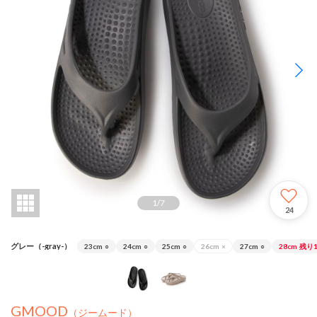
1
/
7
24
グレー（-gray-）
23cm
○
24cm
○
25cm
○
26cm
×
27cm
○
28cm
残り
GMOOD
（ジームード）