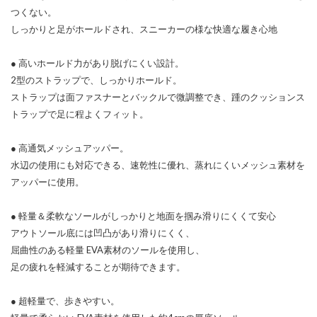
つくない。
しっかりと足がホールドされ、スニーカーの様な快適な履き心地
● 高いホールド力があり脱げにくい設計。
2型のストラップで、しっかりホールド。
ストラップは面ファスナーとバックルで微調整でき、踵のクッションス
トラップで足に程よくフィット。
● 高通気メッシュアッパー。
水辺の使用にも対応できる、速乾性に優れ、蒸れにくいメッシュ素材を
アッパーに使用。
● 軽量＆柔軟なソールがしっかりと地面を掴み滑りにくくて安心
アウトソール底には凹凸があり滑りにくく、
屈曲性のある軽量 EVA素材のソールを使用し、
足の疲れを軽減することが期待できます。
● 超軽量で、歩きやすい。