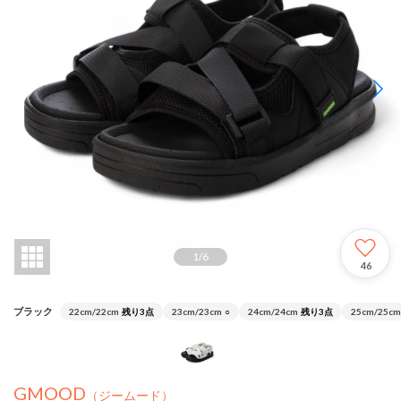
1
/
6
46
ブラック
22cm/22cm
残り3点
23cm/23cm
○
24cm/24cm
残り3点
25cm/25cm
GMOOD
（ジームード）