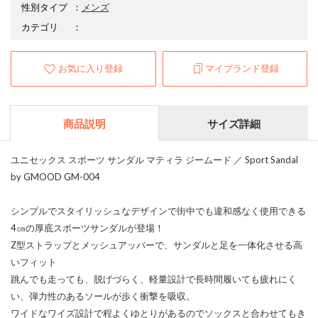
性別タイプ
：
メンズ
カテゴリ
：
お気に入り登録
マイブランド登録
商品説明
サイズ詳細
ユニセックス スポーツ サンダル マティラ ジームード ／ Sport Sandal
by GMOOD GM-004
シンプルでスタイリッシュなデザインで街中でも違和感なく使用できる
4㎝の厚底スポーツサンダルが登場！
Z型ストラップとメッシュアッパーで、サンダルと足を一体化させる高
いフィット
跳んでも走っても、脱げづらく、軽量設計で長時間履いても疲れにく
い、弾力性のあるソールが歩く衝撃を吸収。
ワイドなワイズ設計で程よくゆとりがあるのでソックスと合わせてもき