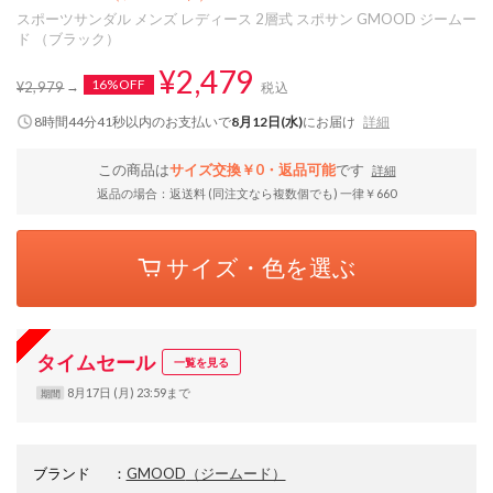
スポーツサンダル メンズ レディース 2層式 スポサン GMOOD ジームー
ド （ブラック）
¥2,479
16%OFF
¥2,979
税込
8時間44分40秒
以内
のお支払いで
8月12日(水)
にお届け
詳細
この商品は
サイズ交換￥0・返品可能
です
詳細
返品の場合：返送料 (同注文なら複数個でも) 一律￥660
サイズ・色を選ぶ
タイムセール
一覧を見る
8月17日 (月) 23:59まで
期間
ブランド
：
GMOOD
（ジームード）