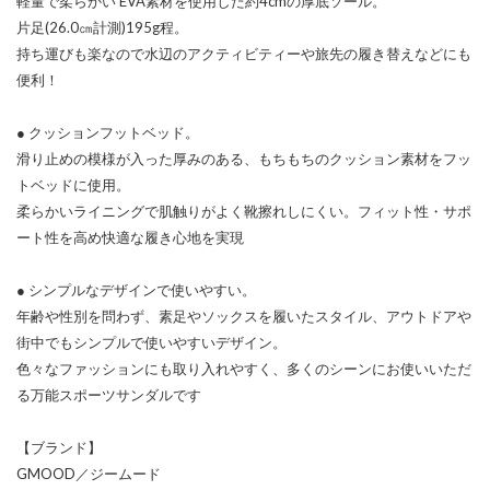
軽量で柔らかい EVA素材を使用した約4cmの厚底ソール。
片足(26.0㎝計測)195g程。
持ち運びも楽なので水辺のアクティビティーや旅先の履き替えなどにも
便利！
● クッションフットベッド。
滑り止めの模様が入った厚みのある、もちもちのクッション素材をフッ
トベッドに使用。
柔らかいライニングで肌触りがよく靴擦れしにくい。フィット性・サポ
ート性を高め快適な履き心地を実現
● シンプルなデザインで使いやすい。
年齢や性別を問わず、素足やソックスを履いたスタイル、アウトドアや
街中でもシンプルで使いやすいデザイン。
色々なファッションにも取り入れやすく、多くのシーンにお使いいただ
る万能スポーツサンダルです
【ブランド】
GMOOD／ジームード