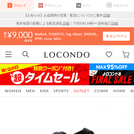
ロコンド
アウトレット
メゾン
マガシーク
【お知らせ】お盆期間の営業・配送についてのご案内
詳細
熊本地震の影響による配送遅延
詳細
｜7/30 (木) 14時〜 送料改訂
詳細
9,000
Reebok
YOSHITO
ing
Alpen
RABOK..
キャンペーン
SFW
coca
mini..
WOMEN
MEN
KIDS
SPORTS
OUTLET
COSME
HOME
B