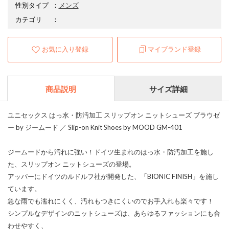
性別タイプ
：
メンズ
カテゴリ
：
お気に入り登録
マイブランド登録
商品説明
サイズ詳細
ユニセックス はっ水・防汚加工 スリップオン ニットシューズ ブラウゼ
ー by ジームード ／ Slip-on Knit Shoes by MOOD GM-401
ジームードから汚れに強い！ドイツ生まれのはっ水・防汚加工を施し
た、スリップオン ニットシューズの登場。
アッパーにドイツのルドルフ社が開発した、「BIONIC FINISH」を施し
ています。
急な雨でも濡れにくく、汚れもつきにくいのでお手入れも楽々です！
シンプルなデザインのニットシューズは、あらゆるファッションにも合
わせやすく、