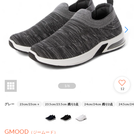
1
/
6
12
グレー
23cm/23cm
○
23.5cm/23.5cm
残り2点
24cm/24cm
残り2点
24.5cm/24
GMOOD
（ジームード）