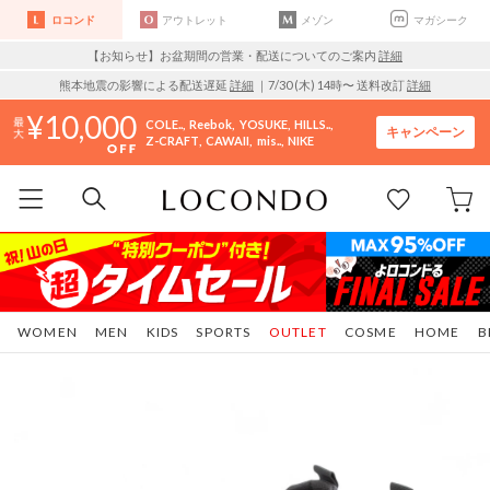
ロコンド
アウトレット
メゾン
マガシーク
【お知らせ】お盆期間の営業・配送についてのご案内
詳細
熊本地震の影響による配送遅延
詳細
｜7/30 (木) 14時〜 送料改訂
詳細
10,000
COLE..
Reebok
YOSUKE
HILLS..
キャンペーン
Z-CRAFT
CAWAII
mis..
NIKE
WOMEN
MEN
KIDS
SPORTS
OUTLET
COSME
HOME
B