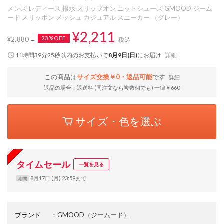
メンズ レディース 撥水 スリップオン ニットシューズ GMOOD ジーム
ード スリッポン メッシュ カジュアル スニーカー （グレー）
¥2,211
23%OFF
¥2,880
税込
11時間39分24秒
以内
のお支払いで
8月9日(日)
にお届け
詳細
この商品は
サイズ交換￥0・返品可能
です
詳細
返品の場合：返送料 (同注文なら複数個でも) 一律￥660
サイズ・色を選ぶ
タイムセール
一覧を見る
8月17日 (月) 23:59まで
期間
ブランド
：
GMOOD
（ジームード）