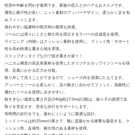
性別や年齢を問わず着用でき、家族や恋人とのペアもおススメです。
通気と吸汗性が良い、ニット素材のアッパーデザイン。柔らかく足を包
みフィットします。
蒸れやすい猛暑時や雨天時の着用も快適。
ソールには滑りにくさと耐久性を両立するラバーの合成底を使用。
ライニング（内側）はクッション素材を使用し、フィット性・サポート
性を高め快適な履き心地を実現。
スリップオンタイプなので脱ぎ履きが楽々！
ハニカム構造の高反発素材を使用したオリジナルカップインソールを採
用、足裏にかかる圧力を分散。
取り外して洗うことができるので、シューズ内を清潔にたもてます。
アッパーとソールも柔らかく、足の動きに合わせてフィット。屈曲性に
優れたソールを使用し歩きやすい。
軽すぎない適度な重さ片足(340g程27.0cm計測)は、振り子の原理で足
取りを安定させ、安全な歩行をサポートします。
長時間の歩行をでも、疲れにくいように最適な設計。
ミッドソールは約35mmの厚さで、靴に直接かかる衝撃を吸収する、ク
ッション性、反発性、耐久性のある素材を使用。