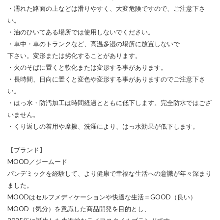
・濡れた路面の上などは滑りやすく、大変危険ですので、ご注意下さ
い。
・油のひいてある場所では使用しないでください。
・車中・車のトランクなど、高温多湿の場所に放置しないで
下さい。変形または劣化することがあります。
・火のそばに置くと軟化または変形する事があります。
・長時間、日向に置くと変色や変形する事がありますのでご注意下さ
い。
・はっ水・防汚加工は時間経過とともに低下します。完全防水ではござ
いません。
・くり返しの着用や摩擦、洗濯により、はっ水効果が低下します。
【ブランド】
MOOD／ジームード
パンデミックを経験して、より健康で幸福な生活への意識が年々深まり
ました。
MOODはセルフメディケーションや快適な生活＝GOOD（良い）
MOOD（気分）を意識した商品開発を目的とし、