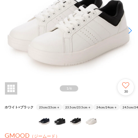
1
/
6
30
ホワイト×ブラック
23cm/23cm
○
23.5cm/23.5cm
○
24cm/24cm
○
24.5cm/24
GMOOD
（ジームード）