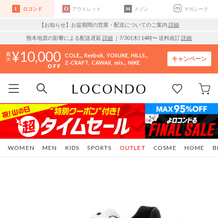
ロコンド
アウトレット
メゾン
マガシーク
【お知らせ】お盆期間の営業・配送についてのご案内
詳細
熊本地震の影響による配送遅延
詳細
｜7/30 (木) 14時〜 送料改訂
詳細
10,000
COLE..
Reebok
YOSUKE
HILLS..
キャンペーン
Z-CRAFT
CAWAII
mis..
NIKE
WOMEN
MEN
KIDS
SPORTS
OUTLET
COSME
HOME
B