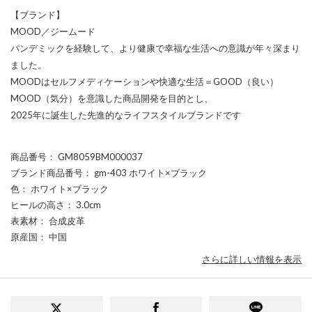
【ブランド】
MOOD／ジームード
パンデミックを経験して、より健康で幸福な生活への意識が年々深まり
ました。
MOODはセルフメディケーションや快適な生活＝GOOD（良い）
MOOD（気分）を意識した商品開発を目的とし、
2025年に誕生した先進的なライフスタイルブランドです
商品番号
： GM8059BM000037
ブランド商品番号
： gm-403 ホワイト×ブラック
色
： ホワイト×ブラック
ヒールの高さ
： 3.0cm
表素材
： 合成皮革
原産国
： 中国
さらに詳しい情報を表示