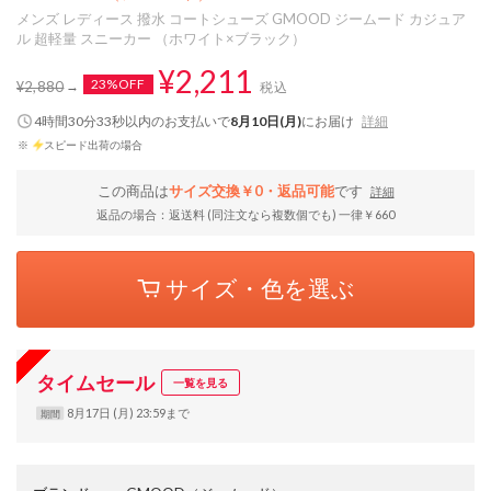
メンズ レディース 撥水 コートシューズ GMOOD ジームード カジュア
ル 超軽量 スニーカー （ホワイト×ブラック）
¥2,211
23%OFF
¥2,880
税込
4時間30分32秒
以内
のお支払いで
8月10日(月)
にお届け
詳細
※
スピード出荷の場合
この商品は
サイズ交換￥0・返品可能
です
詳細
返品の場合：返送料 (同注文なら複数個でも) 一律￥660
サイズ・色を選ぶ
タイムセール
一覧を見る
8月17日 (月) 23:59まで
期間