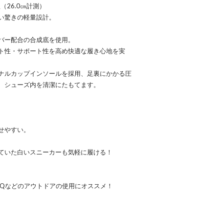
（26.0㎝計測）
い驚きの軽量設計。
バー配合の合成底を使用。
ト性・サポート性を高め快適な履き心地を実
ナルカップインソールを採用、足裏にかかる圧
、シューズ内を清潔にたもてます。
せやすい。
ていた白いスニーカーも気軽に履ける！
BQなどのアウトドアの使用にオススメ！