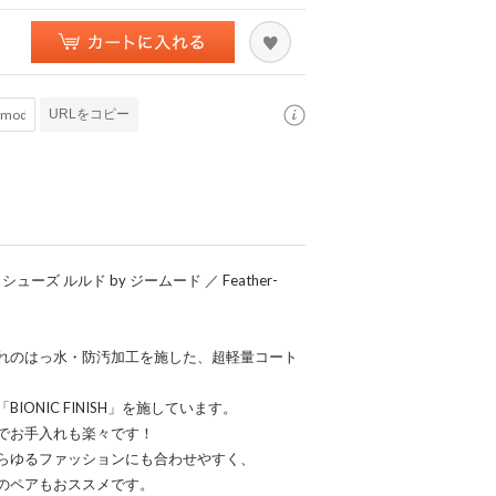
URLをコピー
ズ ルルド by ジームード ／ Feather-
れのはっ水・防汚加工を施した、超軽量コート
ONIC FINISH」を施しています。
でお手入れも楽々です！
らゆるファッションにも合わせやすく、
のペアもおススメです。