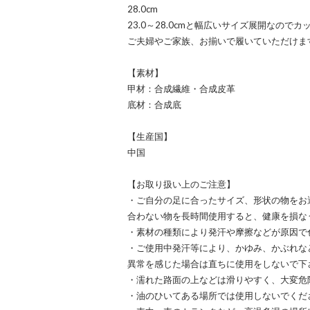
28.0cm
23.0～28.0cmと幅広いサイズ展開なのでカ
ご夫婦やご家族、お揃いで履いていただけま
【素材】
甲材：合成繊維・合成皮革
底材：合成底
【生産国】
中国
【お取り扱い上のご注意】
・ご自分の足に合ったサイズ、形状の物をお
合わない物を長時間使用すると、健康を損な
・素材の種類により発汗や摩擦などが原因で
・ご使用中発汗等により、かゆみ、かぶれな
異常を感じた場合は直ちに使用をしないで下
・濡れた路面の上などは滑りやすく、大変危
・油のひいてある場所では使用しないでくだ