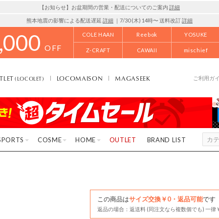
【お知らせ】お盆期間の営業・配送についてのご案内
詳細
熊本地震の影響による配送遅延
詳細
｜7/30 (木) 14時〜 送料改訂
詳細
,000
COLE HAAN
Reebok
YOSUKE
OFF
Z-CRAFT
CAWAII
mischief
TLET
LOCOMAISON
MAGASEEK
(LOCOLET)
ご利用ガ
SPORTS
COSME
HOME
OUTLET
BRAND LIST
この商品は
サイズ交換￥0・返品可能
です
返品の場合：返送料 (同注文なら複数個でも) 一律￥