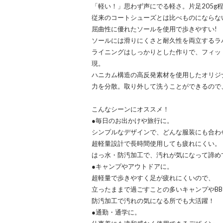
「軽い！」思わず声にでる軽さ。片足205g程
従来のコートシューズとは比べものにならな
屈曲性に優れたソールを使用で歩きやすい!
ソールには滑りにくさと耐久性を両立するラ
ライニングはしっかりとした作りで、フィッ
現。
ハニカム構造の高反発素材を使用したオリジ
力を分散。取り外して洗うことができるので
こんなシーンにオススメ！
●毎日のお出かけや旅行に。
シンプルなデザインで、どんな服装にも合わ
超軽量設計で長時間使用しても疲れにくい。
はっ水・防汚加工で、汚れが気になって諦め
●キャンプやアウトドアに。
超軽量で歩きやすく足が疲れにくいので、
立ったままで過ごすことの多いキャンプやB
防汚加工で汚れの気になる所でも大活躍！
●通勤・通学に。