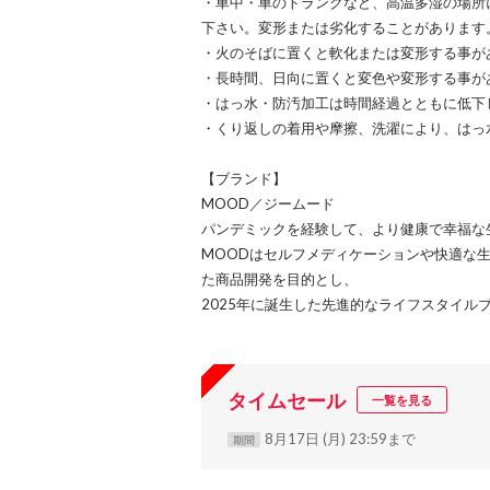
・車中・車のトランクなど、高温多湿の場所
下さい。変形または劣化することがあります
・火のそばに置くと軟化または変形する事が
・長時間、日向に置くと変色や変形する事が
・はっ水・防汚加工は時間経過とともに低下
・くり返しの着用や摩擦、洗濯により、はっ
【ブランド】
MOOD／ジームード
パンデミックを経験して、より健康で幸福な
MOODはセルフメディケーションや快適な生
た商品開発を目的とし、
2025年に誕生した先進的なライフスタイル
タイムセール
一覧を見る
8月17日 (月) 23:59まで
期間