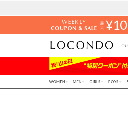
WEEKLY
¥
10
COUPON & SALE
OU
WOMEN
MEN
GIRLS
BOYS