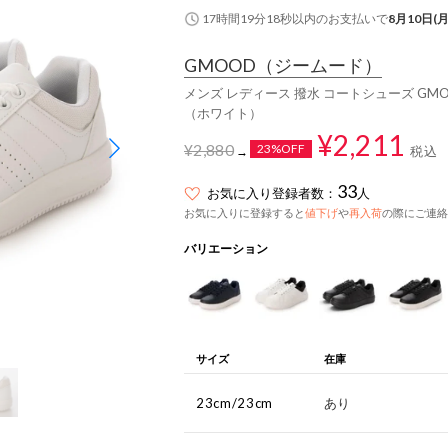
17時間19分17秒
以内
のお支払いで
8月10日(月
GMOOD
（ジームード）
メンズ レディース 撥水 コートシューズ GM
（ホワイト）
¥2,211
¥2,880
23%OFF
税込
→
33
お気に入り登録者数：
人
お気に入りに登録すると
値下げ
や
再入荷
の際にご連絡
バリエーション
サイズ
在庫
23cm/23cm
あり