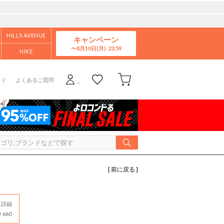
HILLS AVENUE
キャンペーン
8月10日(月)
NIKE
イド
よくあるご質問
[ 前に戻る ]
詳細
660