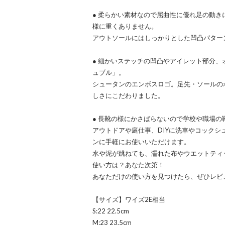
● 柔らかい素材なので屈曲性に優れ足の動
様に重くありません。
アウトソールにはしっかりとした凹凸パター
● 細かいステッチの凹凸やアイレット部分
ュブル」。
シュータンのエンボスロゴ。足先・ソールの
しさにこだわりました。
● 長靴の様にかさばらないので学校や職場
アウトドアや庭仕事、DIYに洗車やコック
ンに手軽にお使いいただけます。
水や泥が跳ねても、濡れた布やウエットティ
使い方は？あなた次第！
あなただけの使い方を見つけたら、ぜひレビュー
【サイズ】ワイズ2E相当
S:22 22.5cm
M:23 23.5cm