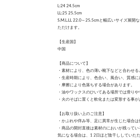
L:24 24.5cm
LL:25 25.5cm
S.M.L.LL 22.0～25.5cmと幅広いサ
ただけます。
【生産国】
中国
【商品について】
・素材により、色の薄い靴下などと合わせる
・生産時期により、色合い、風合い、質感に
・摩擦により色落ちする場合があります。
・油やワックスのひいてある場所では滑りや
・火のそばに置くと軟化または変形する事が
【お取り扱い上のご注意】
・かぶれや痒み等、足に異常が生じた場合は
・商品の開封直後は素材のにおいが残ってい
気になる場合は、1 2日ほど陰干ししていた