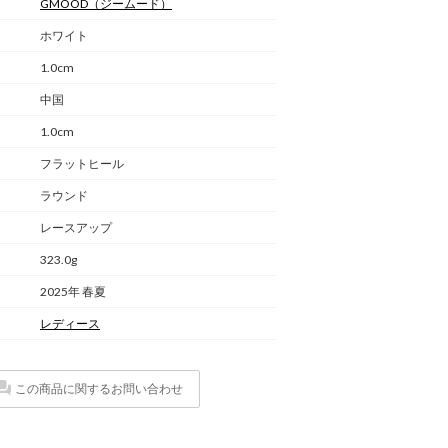
GMOOD
（ジームード）
ホワイト
1.0cm
中国
1.0cm
フラットヒール
ラウンド
レースアップ
323.0g
2025年 春夏
レディース
この商品に関するお問い合わせ