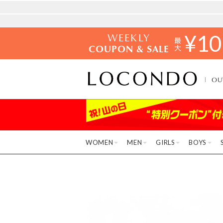
WEEKLY
¥
10
COUPON & SALE
OU
WOMEN
MEN
GIRLS
BOYS