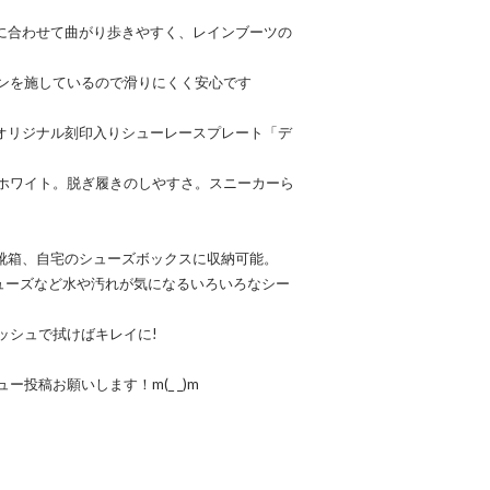
きに合わせて曲がり歩きやすく、レインブーツの
ンを施しているので滑りにくく安心です
、オリジナル刻印入りシューレースプレート「デ
ホワイト。脱ぎ履きのしやすさ。スニーカーら
の靴箱、自宅のシューズボックスに収納可能。
シューズなど水や汚れが気になるいろいろなシー
ッシュで拭けばキレイに!
投稿お願いします！m(_ _)m