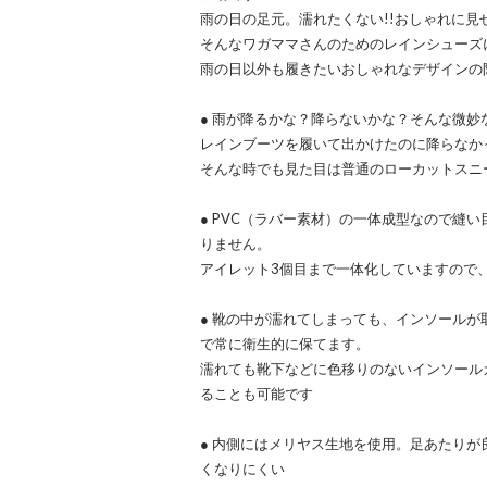
雨の日の足元。濡れたくない!!おしゃれに見せ
そんなワガママさんのためのレインシューズ
雨の日以外も履きたいおしゃれなデザインの
● 雨が降るかな？降らないかな？そんな微妙
レインブーツを履いて出かけたのに降らなか
そんな時でも見た目は普通のローカットスニ
● PVC（ラバー素材）の一体成型なので縫
りません。
アイレット3個目まで一体化していますので、
● 靴の中が濡れてしまっても、インソール
で常に衛生的に保てます。
濡れても靴下などに色移りのないインソール
ることも可能です
● 内側にはメリヤス生地を使用。足あたり
くなりにくい