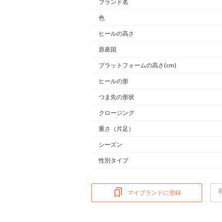
ブランド名
色
ヒールの高さ
原産国
プラットフォームの高さ(cm)
ヒールの形
つま先の形状
クロージング
重さ
（片足）
シーズン
性別タイプ
マイブランドに登録