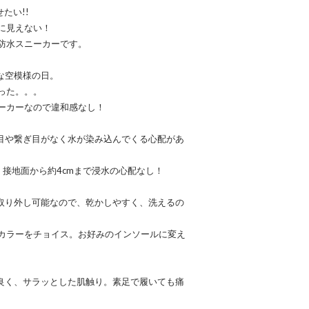
たい!!
に見えない！
防水スニーカーです。
な空模様の日。
った。。。
ーカーなので違和感なし！
い目や繋ぎ目がなく水が染み込んでくる心配があ
接地面から約4cmまで浸水の心配なし！
が取り外し可能なので、乾かしやすく、洗えるの
カラーをチョイス。お好みのインソールに変え
が良く、サラッとした肌触り。素足で履いても痛