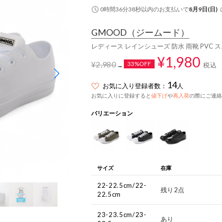
0時間36分37秒
以内
のお支払いで
8月9日(日)
GMOOD
（ジームード）
レディース レインシューズ 防水 雨靴 PVC
¥1,980
¥2,980
33%OFF
税込
→
14
お気に入り登録者数：
人
お気に入りに登録すると
値下げ
や
再入荷
の際にご連絡
バリエーション
サイズ
在庫
22-22.5cm/22-
残り2点
22.5cm
23-23.5cm/23-
あり