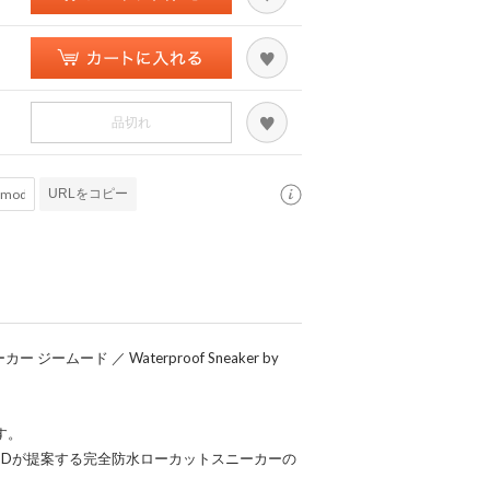
品切れ
URLをコピー
ームード ／ Waterproof Sneaker by
す。
ODが提案する完全防水ローカットスニーカーの