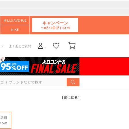
HILLS AVENUE
キャンペーン
8月10日(月)
NIKE
イド
よくあるご質問
[ 前に戻る ]
詳細
660