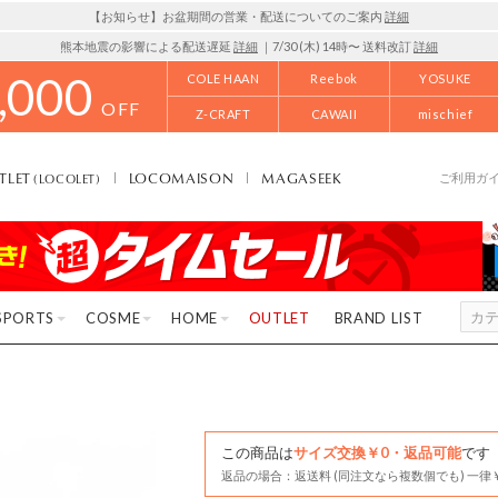
【お知らせ】お盆期間の営業・配送についてのご案内
詳細
熊本地震の影響による配送遅延
詳細
｜7/30 (木) 14時〜 送料改訂
詳細
,000
COLE HAAN
Reebok
YOSUKE
OFF
Z-CRAFT
CAWAII
mischief
TLET
LOCOMAISON
MAGASEEK
(LOCOLET)
ご利用ガ
SPORTS
COSME
HOME
OUTLET
BRAND LIST
この商品は
サイズ交換￥0・返品可能
です
返品の場合：返送料 (同注文なら複数個でも) 一律￥