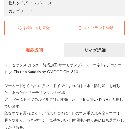
性別タイプ
：
レディース
カテゴリ
：
お気に入り登録
マイブランド登録
商品説明
サイズ詳細
ユニセックス はっ水・防汚加工 サーモサンダル スコーネ by ジームー
ド ／ Thermo Sandals by GMOOD GM-310
ジームードから汚れに強い！ドイツ生まれのはっ水・防汚加工を施し
た、あったか サーモサンダルの登場。
アッパーにドイツのルドルフ社が開発した、「BIONIC FINISH」を施し
ています。
急な雨でも濡れにくく、汚れもつきにくいのでお手入れも楽々です！
履きやすく、歩きやすく、気持ちいい！保温性が良く寒い日も足元をし
っかり防寒。