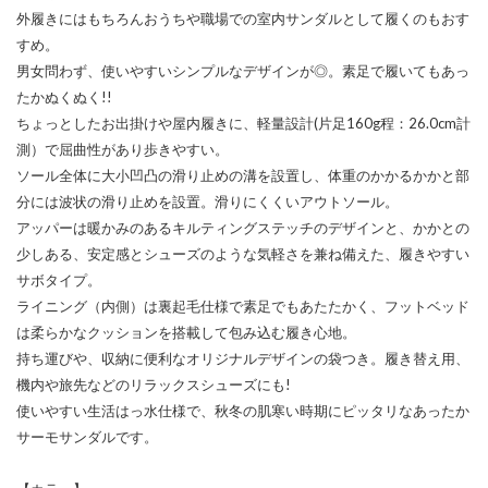
外履きにはもちろんおうちや職場での室内サンダルとして履くのもおす
すめ。
男女問わず、使いやすいシンプルなデザインが◎。素足で履いてもあっ
たかぬくぬく!!
ちょっとしたお出掛けや屋内履きに、軽量設計(片足160g程：26.0cm計
測）で屈曲性があり歩きやすい。
ソール全体に大小凹凸の滑り止めの溝を設置し、体重のかかるかかと部
分には波状の滑り止めを設置。滑りにくくいアウトソール。
アッパーは暖かみのあるキルティングステッチのデザインと、かかとの
少しある、安定感とシューズのような気軽さを兼ね備えた、履きやすい
サボタイプ。
ライニング（内側）は裏起毛仕様で素足でもあたたかく、フットベッド
は柔らかなクッションを搭載して包み込む履き心地。
持ち運びや、収納に便利なオリジナルデザインの袋つき。履き替え用、
機内や旅先などのリラックスシューズにも!
使いやすい生活はっ水仕様で、秋冬の肌寒い時期にピッタリなあったか
サーモサンダルです。