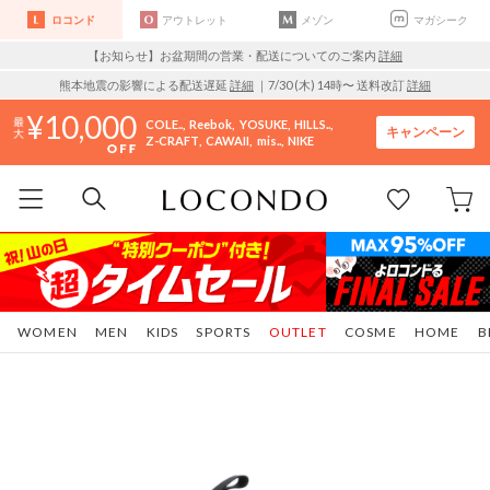
ロコンド
アウトレット
メゾン
マガシーク
【お知らせ】お盆期間の営業・配送についてのご案内
詳細
熊本地震の影響による配送遅延
詳細
｜7/30 (木) 14時〜 送料改訂
詳細
10,000
COLE..
Reebok
YOSUKE
HILLS..
キャンペーン
Z-CRAFT
CAWAII
mis..
NIKE
WOMEN
MEN
KIDS
SPORTS
OUTLET
COSME
HOME
B