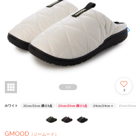
1
/
6
3
ホワイト
22cm/22cm
残り3点
23cm/23cm
残り1点
24cm/24cm
○
25cm/25cm
GMOOD
（ジームード）