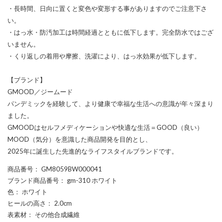
・長時間、日向に置くと変色や変形する事がありますのでご注意下さ
い。
・はっ水・防汚加工は時間経過とともに低下します。完全防水ではござ
いません。
・くり返しの着用や摩擦、洗濯により、はっ水効果が低下します。
【ブランド】
GMOOD／ジームード
パンデミックを経験して、より健康で幸福な生活への意識が年々深まり
ました。
GMOODはセルフメディケーションや快適な生活＝GOOD（良い）
MOOD（気分）を意識した商品開発を目的とし、
2025年に誕生した先進的なライフスタイルブランドです。
商品番号
： GM8059BW000041
ブランド商品番号
： gm-310 ホワイト
色
： ホワイト
ヒールの高さ
： 2.0cm
表素材
： その他合成繊維