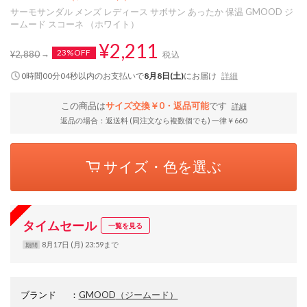
サーモサンダル メンズ レディース サボサン あったか 保温 GMOOD ジ
ームード スコーネ （ホワイト）
¥2,211
23%OFF
¥2,880
税込
0時間00分03秒
以内
のお支払いで
8月8日(土)
にお届け
詳細
この商品は
サイズ交換￥0・返品可能
です
詳細
返品の場合：返送料 (同注文なら複数個でも) 一律￥660
サイズ・色を選ぶ
タイムセール
一覧を見る
8月17日 (月) 23:59まで
期間
ブランド
：
GMOOD
（ジームード）