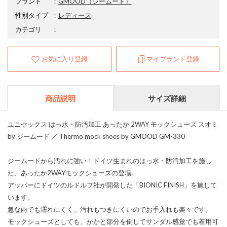
ブランド
：
GMOOD
（ジームード）
性別タイプ
：
レディース
カテゴリ
：
お気に入り登録
マイブランド登録
商品説明
サイズ詳細
ユニセックス はっ水・防汚加工 あったか 2WAY モックシューズ スオミ
by ジームード ／ Thermo mock shoes by GMOOD GM-330
ジームードから汚れに強い！ドイツ生まれのはっ水・防汚加工を施し
た、あったか2WAYモックシューズの登場。
アッパーにドイツのルドルフ社が開発した「BIONIC FINISH」を施して
います。
急な雨でも濡れにくく、汚れもつきにくいのでお手入れも楽々です。
モックシューズとしても、かかと部分を倒してサンダル感覚でも着用可