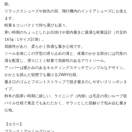
能。
リラックスシューズや旅先の宿、飛行機内のインドアシューズにも使え
ます。
軽量＆コンパクトで持ち運びも楽々。
寒い時期のちょっとしたお出掛けや屋内履きに最適な軽量設計（片足約
165g：Lサイズ計測）。
屈曲性があり、柔らかく快適な履き心地です。
ソール全体にくの字型の滑り止めの溝と、体重のかかる部分には円形の
溝を配置し、滑りにくく軽量で屈曲性のあるアウトソール。
アッパーは暖かみのあるキルティングステッチでシンプルなデザイン。
かかとを踏んだ状態でも履ける2WAY仕様。
履き口のゴムとフロントストラップで脱ぎ履きのしやすいスリッポンタ
イプ。
秋冬の肌寒い時期に嬉しい、ライニング（内側）は毛足の長いループ状
パイル仕様で素足でもあたたかく、サラッとした肌触りで包み込む履き
心地。
【カラー】
ブラック｜アーミーグリーン