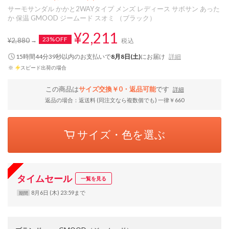
サーモサンダル かかと2WAYタイプ メンズ レディース サボサン あった
か 保温 GMOOD ジームード スオミ （ブラック）
¥2,211
23%OFF
¥2,880
税込
15時間44分38秒
以内
のお支払いで
8月8日(土)
にお届け
詳細
※
スピード出荷の場合
この商品は
サイズ交換￥0・返品可能
です
詳細
返品の場合：返送料 (同注文なら複数個でも) 一律￥660
サイズ・色を選ぶ
タイムセール
一覧を見る
8月6日 (木) 23:59まで
期間