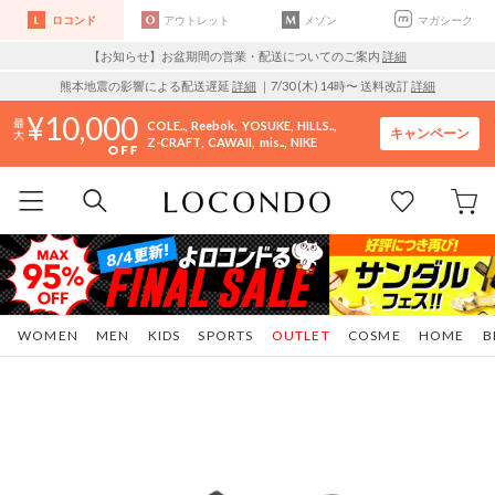
ロコンド
アウトレット
メゾン
マガシーク
【お知らせ】お盆期間の営業・配送についてのご案内
詳細
熊本地震の影響による配送遅延
詳細
｜7/30 (木) 14時〜 送料改訂
詳細
10,000
COLE..
Reebok
YOSUKE
HILLS..
キャンペーン
Z-CRAFT
CAWAII
mis..
NIKE
WOMEN
MEN
KIDS
SPORTS
OUTLET
COSME
HOME
B