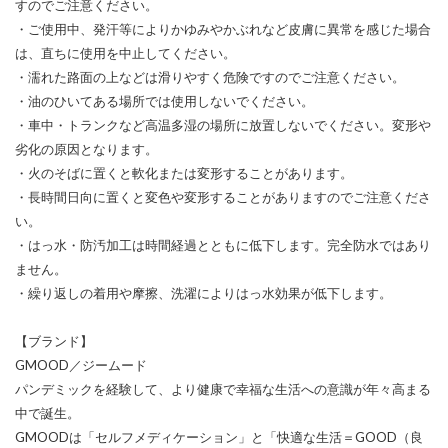
すのでご注意ください。
・ご使用中、発汗等によりかゆみやかぶれなど皮膚に異常を感じた場合
は、直ちに使用を中止してください。
・濡れた路面の上などは滑りやすく危険ですのでご注意ください。
・油のひいてある場所では使用しないでください。
・車中・トランクなど高温多湿の場所に放置しないでください。変形や
劣化の原因となります。
・火のそばに置くと軟化または変形することがあります。
・長時間日向に置くと変色や変形することがありますのでご注意くださ
い。
・はっ水・防汚加工は時間経過とともに低下します。完全防水ではあり
ません。
・繰り返しの着用や摩擦、洗濯によりはっ水効果が低下します。
【ブランド】
GMOOD／ジームード
パンデミックを経験して、より健康で幸福な生活への意識が年々高まる
中で誕生。
GMOODは「セルフメディケーション」と「快適な生活＝GOOD（良