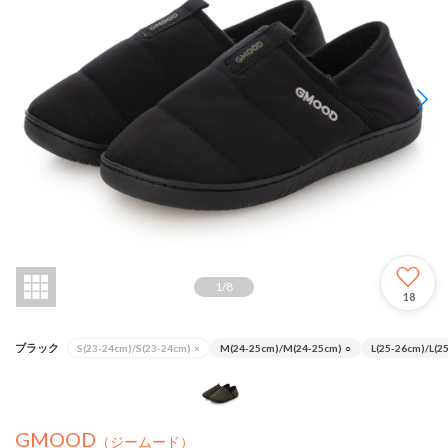
1
/
8
18
ブラック
S(23-24cm)/S(23-24cm)
×
M(24-25cm)/M(24-25cm)
○
L(25-26cm)/L(2
GMOOD
（ジームード）