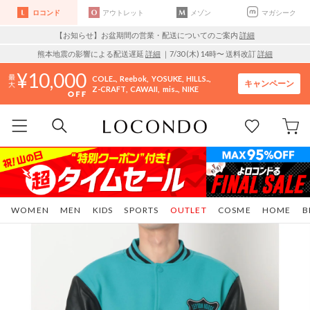
ロコンド
アウトレット
メゾン
マガシーク
【お知らせ】お盆期間の営業・配送についてのご案内
詳細
熊本地震の影響による配送遅延
詳細
｜7/30 (木) 14時〜 送料改訂
詳細
10,000
COLE..
Reebok
YOSUKE
HILLS..
キャンペーン
Z-CRAFT
CAWAII
mis..
NIKE
WOMEN
MEN
KIDS
SPORTS
OUTLET
COSME
HOME
B