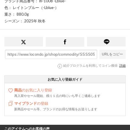
ブランド商品番号
： lh-1008 -Lblue-
色
： レイトンブルー（-Lblue-）
重さ
： 880.0g
シーズン
： 2025年 秋冬
URLをコピー
紹介プログラムを利用してコイン獲得
詳細
お気に入り登録ガイド
商品
のお気に入り登録
再入荷やセール開始、残り１点の時にいち早くご連絡します
マイブランド
の登録
新商品やセール等、ブランドのお得な情報をお送りします
このアイテムへのお客様の声