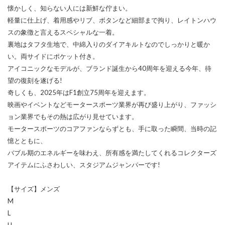
懐かしく、知らない人には新鮮な佇まい。
軽量に仕上げ、着用感やリブ、ボタンなど細部まで拘り、レイトンハウ
スの象徴と言えるスペシャルな一着。
裏地はタフタ生地で、中綿入りのダイアキルトなのでしっかりと暖か
い。両サイドにポケット付き。
アイコニックなモデルが、ブランド誕生から40周年を迎える今年、待
望の復刻を遂げる!
奇しくも、2025年はF1創立75周年を迎えます。
映画やイベントなどモータースポーツ業界が再び盛り上がり、ファッシ
ョン業界でもその熱は広がり見せています。
モータースポーツのコアファンならずとも、手に取った瞬間、当時の記
憶とともに、
バブル期のエネルギーを味わえ、所有感を満たしてくれるコレクターズ
アイテムにふさわしい、スタジアムジャンパーです!
【サイズ】メンズ
M
L
LL