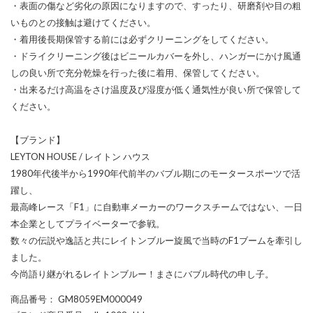
・表面の傷など劣化の原因になりますので、すったり、研磨剤や目の粗
いものとの接触は避けてください。
・着用後長期保管する前には必ずクリーニングをしてください。
・ドライクリーニング後はビニールカバーを外し、ハンガーにかけ風通
しの良い所で充分乾燥を行った後に着用、保管してください。
・出来るだけ高温をさけ温度及び湿度が低く通気性が良い所で保管して
ください。
【ブランド】
LEYTON HOUSE / レイトン ハウス
1980年代後半から1990年代前半のバブル期にのモータースポーツで活
躍し、
最高峰レース「F1」に自動車メーカーのワークスチームではない、一日
本企業としてプライベーターで参戦。
数々の伝説や逸話と共にレイトンブルー旋風で当時のF1ブームを牽引し
ました。
今尚語り継がれるレイトンブルー！まさにバブル時代の申し子。
商品番号
： GM8059EM000049