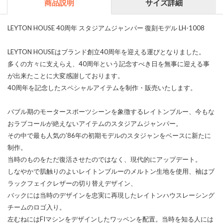
商品説明
サイズ詳細
LEYTON HOUSE 40周年 スタジアムジャンパー 復刻モデル LH-1008
LEYTON HOUSEはブランド創立40周年を迎える運びとなりました。
多くの方々に支えらえ、40周年という記念すべき日を無事に迎える事
が出来たことに大変感謝しております。
40周年を記念したスペシャルアイテムを制作・販売いたします。
バブル期のモータースポーツシーンを象徴するレイトンブルー、今もな
おラブコールが絶えないアイテムのスタジアムジャンパー。
その中で最も人気の’86年の初期モデルのスタジャンをベースに新たに
制作。
当時のものをただ復活させたのではなく、現代的にアップデート。
しなやかで肌触りのよいレイトンブルーのメルトン生地を使用、袖はブ
ラックフェイクレザーの切り替えデザイン、
バックには当時のデザインを忠実に再現したレイトンハウスレーシング
チームのロゴ入り。
左むねにはFIマシンをデザインしたワッペンを配置。当時を知る人には