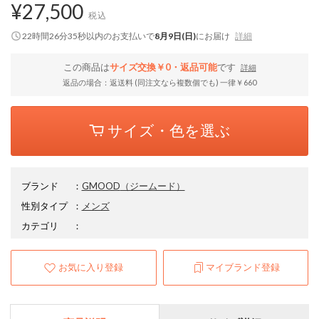
¥27,500
税込
22時間26分34秒
以内
のお支払いで
8月9日(日)
にお届け
詳細
この商品は
サイズ交換￥0・返品可能
です
詳細
返品の場合：返送料 (同注文なら複数個でも) 一律￥660
サイズ・色を選ぶ
ブランド
：
GMOOD
（ジームード）
性別タイプ
：
メンズ
カテゴリ
：
お気に入り登録
マイブランド登録