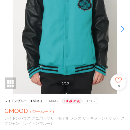
1
/
10
0
レイトンブルー（-Lblue-）
M/M
×
L/L
残り1点
LL/LL
×
GMOOD
（ジームード）
レイトンハウス アニバーサリーモデル メンズ サーキットジャケット ス
タジャン （レイトンブルー）