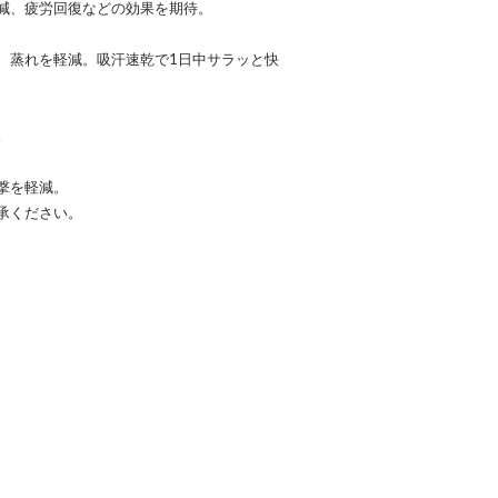
減、疲労回復などの効果を期待。
、蒸れを軽減。吸汗速乾で1日中サラッと快
。
撃を軽減。
承ください。