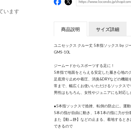
ています
商品説明
サイズ詳細
ユニセックス クルー丈 5本指ソックス by ジームード ／ 
GMS-10L
ジームードからスポーツする足に！
5本指で地面をとらえる安定した履き心地の
足底滑り止めや着圧、消臭&DRYなどの機
常まで、幅広くお使いいただけるソックスで
男性はもちろん、女性やジュニアにも対応し
●5本指ソックスで捻挫、転倒の防止に。運
5本の指が自由に動き、1本1本の指に力が
また【動→静】などの止まる、着地するとき
できるので