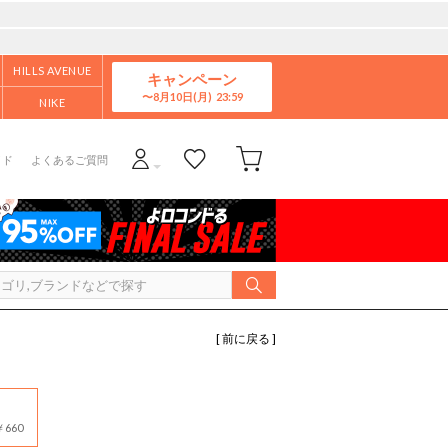
HILLS AVENUE
キャンペーン
8月10日(月)
NIKE
イド
よくあるご質問
[ 前に戻る ]
660