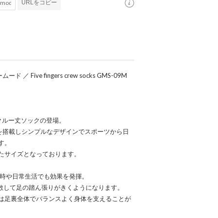
URLをコピー
Five fingers crew socks GMS-09M
クルー丈ソックの登場。
能を搭載しシンプルなデザインでスポーツから日
す。
たサイズとなっております。
動時や日常生活でも効果を発揮。
分散して足の踏ん張りがきくようになります。
は足裏全体でバランスよく身体を支えることが