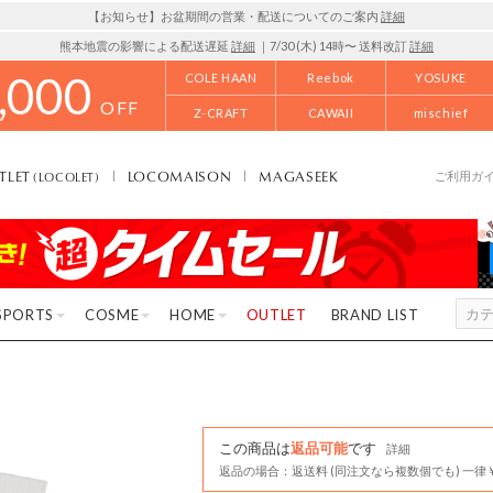
【お知らせ】お盆期間の営業・配送についてのご案内
詳細
熊本地震の影響による配送遅延
詳細
｜7/30 (木) 14時〜 送料改訂
詳細
,000
COLE HAAN
Reebok
YOSUKE
OFF
Z-CRAFT
CAWAII
mischief
TLET
LOCOMAISON
MAGASEEK
(LOCOLET)
ご利用ガ
SPORTS
COSME
HOME
OUTLET
BRAND LIST
この商品は
返品可能
です
詳細
返品の場合：返送料 (同注文なら複数個でも) 一律￥