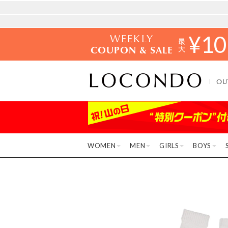
WEEKLY
¥
10
COUPON & SALE
OU
WOMEN
MEN
GIRLS
BOYS