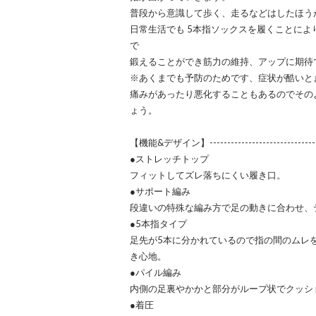
普段から意識して歩く、走るなどはしたほう
日常生活でも 5本指ソックスを履くことによ
で
鍛えることができ筋力の維持、アップに期待
※あくまでも予防のためです、症状が酷いと
痛みがあったり悪化することもあるのでその
ょう。
【機能&デザイン】-------------------------------
●ストレッチトップ
フィットしてズレ落ちにくい履き口。
●サポート編み
段違いの特殊な編み方で足の動きに合わせ、
●5本指タイプ
足先が5本に分かれているので指の間のムレ
き心地。
●パイル編み
内側の足裏やかかと部分がループ状でクッシ
●着圧