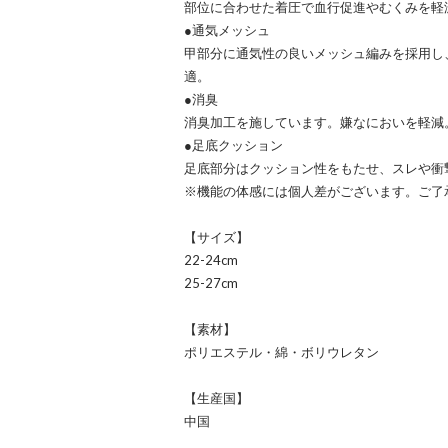
部位に合わせた着圧で血行促進やむくみを軽
●通気メッシュ
甲部分に通気性の良いメッシュ編みを採用し
適。
●消臭
消臭加工を施しています。嫌なにおいを軽減
●足底クッション
足底部分はクッション性をもたせ、スレや衝
※機能の体感には個人差がございます。ご了
【サイズ】
22-24cm
25-27cm
【素材】
ポリエステル・綿・ボリウレタン
【生産国】
中国