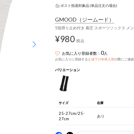
ポスト投函対象品 (単品注文の場合)
GMOOD
（ジームード）
5指滑り止め付き 着圧 スポーツソックス メン
¥980
税込
0
お気に入り登録者数：
人
お気に入りに登録すると
値下げ
や
再入荷
の際にご連絡
バリエーション
サイズ
在庫
25-27cm/25-
あり
27cm