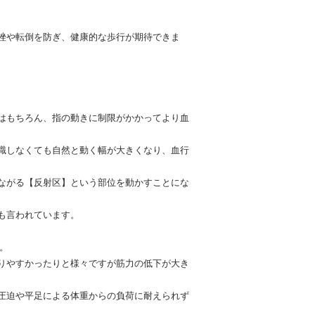
挫や転倒を防ぎ、健康的な歩行が期待できま
はもちろん、指の動きに制限がかかってより血
識しなくても自然と動く幅が大きくなり、血行
ながる【反射区】という部位を動かすことにな
も言われています。
。
りやすかったりと様々ですが筋力の低下が大き
圧迫や平足による体重からの負荷に耐えられず