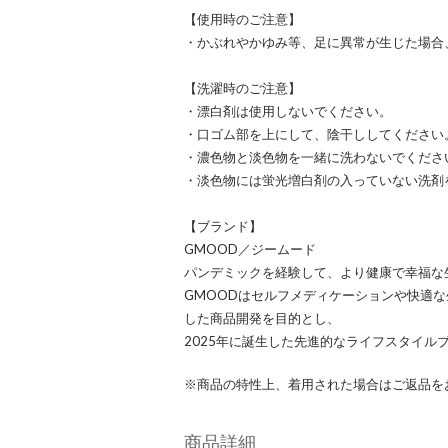
【使用時のご注意】
・かぶれやかゆみ等、足に異常が生じた場合
【洗濯時のご注意】
・漂白剤は使用しないでください。
・口ゴム部を上にして、陰干ししてください
・濃色物と淡色物を一緒に洗わないでくださ
・淡色物には蛍光増白剤の入っていない洗剤
【ブランド】
GMOOD／ジームード
パンデミックを経験して、より健康で幸福な
GMOODはセルフメディケーションや快適な
した商品開発を目的とし、
2025年に誕生した先進的なライフスタイル
※商品の特性上、着用された場合はご返品を
商品詳細