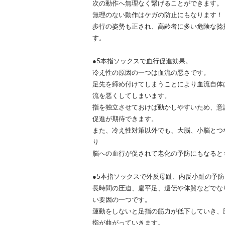
次の動作へ無理なく繋げることができます。
無理のない動作はケガの防止にもなります！
歩行の姿勢も正され、高齢者に多い危険な捻
す。
●5本指ソックスで血行促進効果。
冷え性の原因の一つは血流の悪さです。
足先を締め付けてしまうことにより血流自体
流を悪くしてしまいます。
指を独立させておけば動かしやすいため、意
促進が期待できます。
また、冷え性対策以外でも、大脳、小脳とつ
り
脳への血行が促されて老化の予防にもなると
●5本指ソックスで外反母趾、内反小趾の予防
長時間の圧迫、扁平足、遺伝や体質などでな
い要因の一つです。
運動をしないと足指の筋力が低下していき、
指が曲がっていきます。