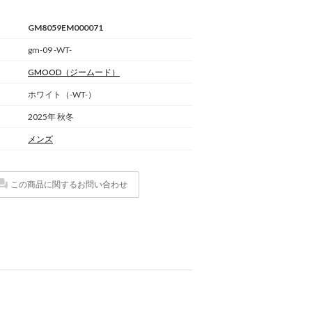
GM8059EM000071
gm-09 -WT-
GMOOD
（ジームード）
ホワイト（-WT-）
2025年 秋冬
メンズ
この商品に関するお問い合わせ