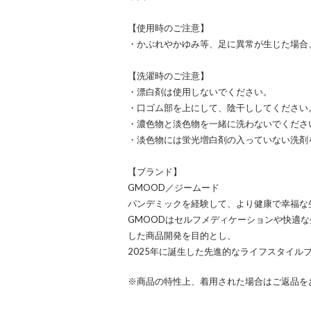
【使用時のご注意】
・かぶれやかゆみ等、足に異常が生じた場合
【洗濯時のご注意】
・漂白剤は使用しないでください。
・口ゴム部を上にして、陰干ししてください
・濃色物と淡色物を一緒に洗わないでくださ
・淡色物には蛍光増白剤の入っていない洗剤
【ブランド】
GMOOD／ジームード
パンデミックを経験して、より健康で幸福な
GMOODはセルフメディケーションや快適な
した商品開発を目的とし、
2025年に誕生した先進的なライフスタイル
※商品の特性上、着用された場合はご返品を