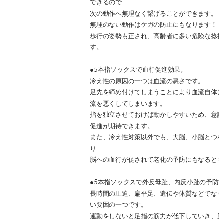
できるので
次の動作へ無理なく繋げることができます。
無理のない動作はケガの防止にもなります！
歩行の姿勢も正され、高齢者に多い危険な捻
す。
●5本指ソックスで血行促進効果。
冷え性の原因の一つは血流の悪さです。
足先を締め付けてしまうことにより血流自体
流を悪くしてしまいます。
指を独立させておけば動かしやすいため、意
促進が期待できます。
また、冷え性対策以外でも、大脳、小脳とつ
り
脳への血行が促されて老化の予防にもなると
●5本指ソックスで外反母趾、内反小趾の予防
長時間の圧迫、扁平足、遺伝や体質などでな
い要因の一つです。
運動をしないと足指の筋力が低下していき、