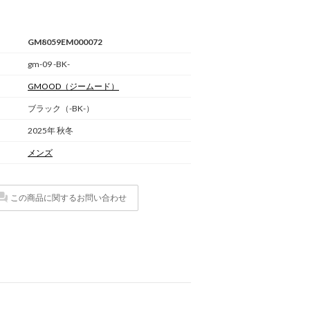
GM8059EM000072
gm-09 -BK-
GMOOD
（ジームード）
ブラック（-BK-）
2025年 秋冬
メンズ
この商品に関するお問い合わせ