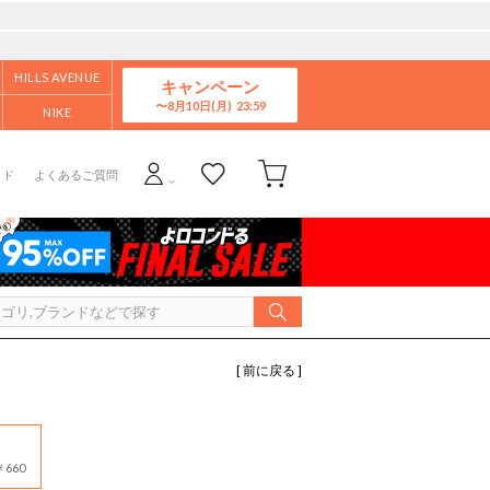
HILLS AVENUE
キャンペーン
8月10日(月)
NIKE
イド
よくあるご質問
[ 前に戻る ]
660