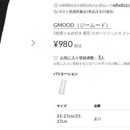
11時間02分30秒
以内
のお支払いで
8月8日(土)
ポスト投函対象品 (単品注文の場合)
GMOOD
（ジームード）
5指滑り止め付き 着圧 スポーツソックス メン
¥980
税込
1
お気に入り登録者数：
人
お気に入りに登録すると
値下げ
や
再入荷
の際にご連絡
バリエーション
サイズ
在庫
25-27cm/25-
あり
27cm