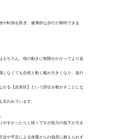
挫や転倒を防ぎ、健康的な歩行が期待できま
はもちろん、指の動きに制限がかかってより血
識しなくても自然と動く幅が大きくなり、血行
ながる【反射区】という部位を動かすことにな
も言われています。
。
りやすかったりと様々ですが筋力の低下が大き
圧迫や平足による体重からの負荷に耐えられず