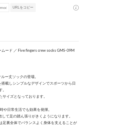
URLをコピー
Five fingers crew socks GMS-09M
クルー丈ソックの登場。
能を搭載しシンプルなデザインでスポーツから日
す。
たサイズとなっております。
動時や日常生活でも効果を発揮。
分散して足の踏ん張りがきくようになります。
は足裏全体でバランスよく身体を支えることが