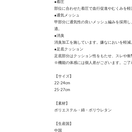
●着圧
部位に合わせた着圧で血行促進やむくみを軽
●通気メッシュ
甲部分に通気性の良いメッシュ編みを採用し
適。
●消臭
消臭加工を施しています。嫌なにおいを軽減
●足底クッション
足底部分はクッション性をもたせ、スレや衝
※機能の体感には個人差がございます。ご了
【サイズ】
22-24cm
25-27cm
【素材】
ポリエステル・綿・ボリウレタン
【生産国】
中国