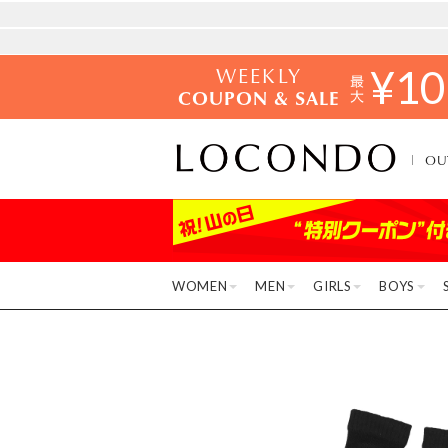
WEEKLY
¥
10
COUPON & SALE
OU
WOMEN
MEN
GIRLS
BOYS