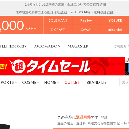
【お知らせ】お盆期間の営業・配送についてのご案内
詳細
熊本地震の影響による配送遅延
詳細
｜7/30 (木) 14時〜 送料改訂
詳細
,000
COLE HAAN
Reebok
YOSUKE
OFF
Z-CRAFT
CAWAII
mischief
TLET
LOCOMAISON
MAGASEEK
(LOCOLET)
ご利用ガ
SPORTS
COSME
HOME
OUTLET
BRAND LIST
この商品は
返品可能
です
詳細
返品の場合：返送料 (同注文なら複数個でも) 一律￥