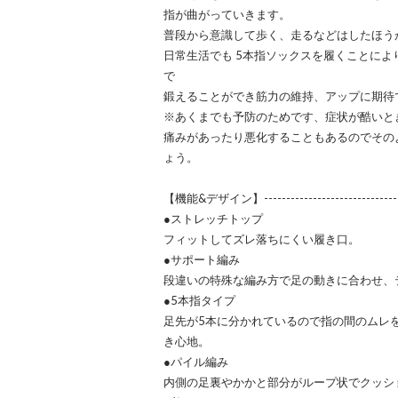
指が曲がっていきます。
普段から意識して歩く、走るなどはしたほう
日常生活でも 5本指ソックスを履くことによ
で
鍛えることができ筋力の維持、アップに期待
※あくまでも予防のためです、症状が酷いと
痛みがあったり悪化することもあるのでその
ょう。
【機能&デザイン】-------------------------------
●ストレッチトップ
フィットしてズレ落ちにくい履き口。
●サポート編み
段違いの特殊な編み方で足の動きに合わせ、
●5本指タイプ
足先が5本に分かれているので指の間のムレ
き心地。
●パイル編み
内側の足裏やかかと部分がループ状でクッシ