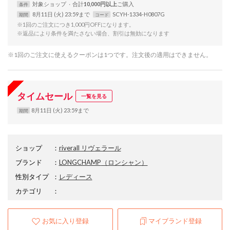
対象
ショップ
合計
10,000円以上
条件
8月11日 (火) 23:59まで
SCYH-1334-H0807G
期間
コード
※1回のご注文につき1,000円OFFになります。
※返品により条件を満たさない場合、割引は無効になります
※1回のご注文に使えるクーポンは1つです。注文後の適用はできません。
タイムセール
一覧を見る
8月11日 (火) 23:59まで
期間
ショップ
：
riverall リヴェラール
ブランド
：
LONGCHAMP
（ロンシャン）
性別タイプ
：
レディース
カテゴリ
：
お気に入り登録
マイブランド登録