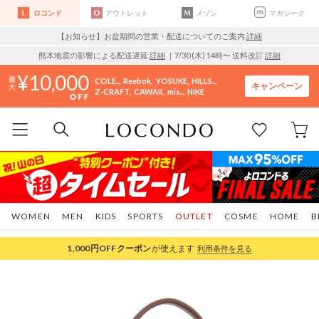
ロコンド
アウトレット
メゾン
マガシーク
【お知らせ】お盆期間の営業・配送についてのご案内
詳細
熊本地震の影響による配送遅延
詳細
｜7/30 (木) 14時〜 送料改訂
詳細
10,000
COLE..
Reebok
YOSUKE
HILLS..
キャンペーン
Z-CRAFT
CAWAII
mis..
NIKE
WOMEN
MEN
KIDS
SPORTS
OUTLET
COSME
HOME
B
1,000円OFF
クーポン
が使えます
利用条件を見る