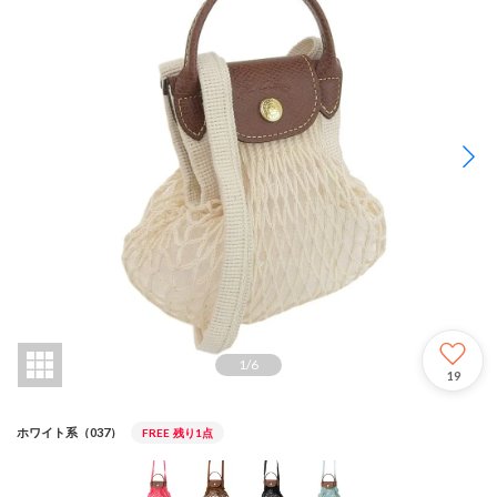
1
/
6
19
ホワイト系（037）
FREE
残り1点