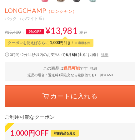
LONGCHAMP
（ロンシャン）
バック （ホワイト系）
¥13,981
9%OFF
¥15,400
税込
クーポンを使えばさらに
1,000
円引き！
※適用条件
0時間42分10秒
以内
のお支払いで
8月8日(土)
にお届け
詳細
この商品は
返品可能
です
詳細
返品の場合：返送料 (同注文なら複数個でも) 一律￥660
カートに入れる
ご利用可能なクーポン
1,000
円
OFF
対象商品を見る