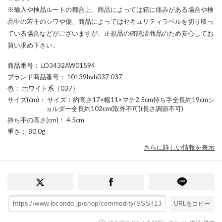
※輸入や検品ルートの都合上、商品によっては箱に痛みがある場合や検
品中の若干のシワや傷、商品によってはセキュリティラベルを切り取っ
ている場合などがございますが、正規品の確認済商品のため安心してお
買い求め下さい。
商品番号
： LO3432AW01594
ブランド商品番号
： 10139hvh037 037
色
： ホワイト系（037）
サイズ(cm)
： サイズ：約高さ17×幅11×マチ2.5cm持ち手全長約19cmシ
ョルダー全長約102cm(取外不可)(長さ調節不可)
持ち手の高さ(cm)
： 4.5cm
重さ
： 80.0g
さらに詳しい情報を表示
URLをコピー