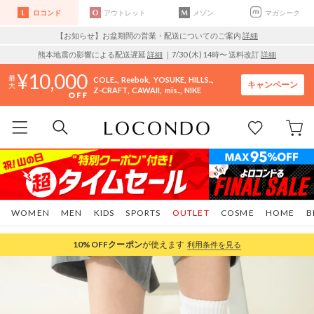
ロコンド
アウトレット
メゾン
マガシーク
【お知らせ】お盆期間の営業・配送についてのご案内
詳細
熊本地震の影響による配送遅延
詳細
｜7/30 (木) 14時〜 送料改訂
詳細
10,000
COLE..
Reebok
YOSUKE
HILLS..
キャンペーン
Z-CRAFT
CAWAII
mis..
NIKE
WOMEN
MEN
KIDS
SPORTS
OUTLET
COSME
HOME
B
10%OFF
クーポン
が使えます
利用条件を見る