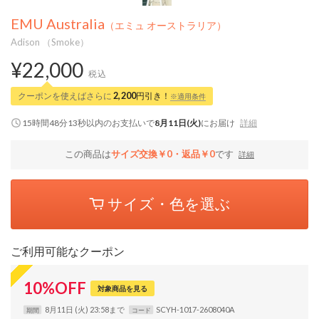
EMU Australia
（エミュ オーストラリア）
Adison （Smoke）
¥22,000
税込
クーポンを使えばさらに
2,200
円引き！
※適用条件
15時間48分12秒
以内
のお支払いで
8月11日(火)
にお届け
詳細
この商品は
サイズ交換￥0・返品￥0
です
詳細
サイズ・色を選ぶ
ご利用可能なクーポン
10
%
OFF
対象商品を見る
8月11日 (火) 23:58まで
SCYH-1017-2608040A
期間
コード