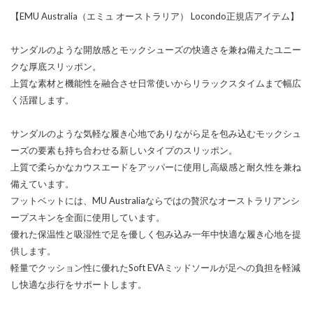
【EMU Australia（エミュ オーストラリア） Locondo正規店アイテム】
サンダルのような開放感とモックシューズの快適さを兼ね備えたユニー
クな厚底スリッポン。
上質な素材と機能性を融合させ日常使いからリラックスタイムまで幅広
く活躍します。
サンダルのような気軽な履き心地でありながら足を包み込むモックシュ
ーズの要素も持ち合わせる新しいタイプのスリッポン。
上質で柔らかなカウスエードをアッパーに使用し高級感と耐久性を兼ね
備えています。
フットベットには、MU Australiaならではの贅沢なオーストラリアンシ
ープスキンを全面に使用しています。
優れた保温性と吸湿性で足を優しく包み込み一年中快適な履き心地を提
供します。
軽量でクッション性に優れたSoft EVAミッドソールが足への負担を軽減
し快適な歩行をサポートします。