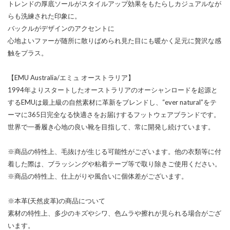
トレンドの厚底ソールがスタイルアップ効果をもたらしカジュアルなが
らも洗練された印象に。
バックルがデザインのアクセントに
心地よいファーが随所に散りばめられ見た目にも暖かく足元に贅沢な感
触をプラス。
【EMU Australia/エミュ オーストラリア】
1994年よりスタートしたオーストラリアのオーシャンロードを起源と
するEMUは最上級の自然素材に革新をブレンドし、“ever natural”をテ
ーマに365日完全なる快適さをお届けするフットウェアブランドです。
世界で一番履き心地の良い靴を目指して、常に開発し続けています。
※商品の特性上、毛抜けが生じる可能性がございます。他の衣類等に付
着した際は、ブラッシングや粘着テープ等で取り除きご使用ください。
※商品の特性上、仕上がりや風合いに個体差がございます。
※本革(天然皮革)の商品について
素材の特性上、多少のキズやシワ、色ムラや擦れが見られる場合がござ
います。