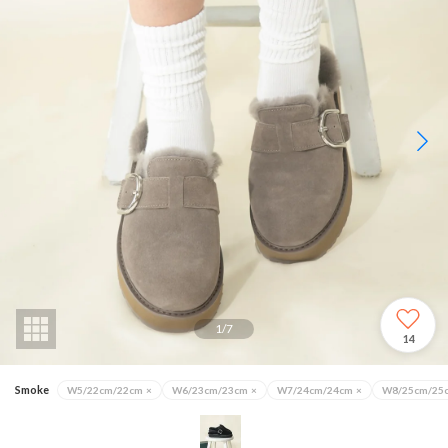
1
/
7
14
Smoke
W5/22cm/22cm
×
W6/23cm/23cm
×
W7/24cm/24cm
×
W8/25cm/25