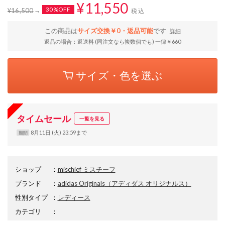
¥11,550
30%OFF
¥16,500
税込
この商品は
サイズ交換￥0・返品可能
です
詳細
返品の場合：返送料 (同注文なら複数個でも) 一律￥660
サイズ・色を選ぶ
タイムセール
一覧を見る
8月11日 (火) 23:59まで
期間
ショップ
：
mischief ミスチーフ
ブランド
：
adidas Originals
（アディダス オリジナルス）
性別タイプ
：
レディース
カテゴリ
：