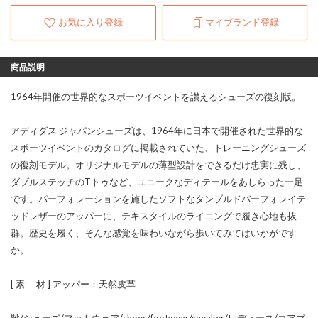
お気に入り登録
マイブランド登録
商品説明
1964年開催の世界的なスポーツイベントを讃えるシューズの復刻版。
アディダス ジャパンシューズは、1964年に日本で開催された世界的な
スポーツイベントのカタログに掲載されていた、トレーニングシューズ
の復刻モデル。オリジナルモデルの薄型設計をできるだけ忠実に残し、
ダブルステッチのTトゥなど、ユニークなディテールをあしらった一足
です。パーフォレーションを施したソフトなタンブルドバーフォレイテ
ッドレザーのアッパーに、テキスタイルのライニングで履き心地も抜
群。歴史を履く、そんな感覚を味わいながら歩いてみてはいかがです
か。
[ 素 材 ] アッパー：天然皮革
靴/シューズ/フットウェア/shoes/footwear/sneaker/レディース/コアブ