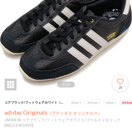
1
/
10
21
コアブラック/フットウェアホワイト（コアブラック/フットウェアホワイト/ゴールドメタリック）
23cm
×
23.5cm
×
24cm
×
24.5c
adidas Originals
（アディダス オリジナルス）
JAPAN W コアブラック/フットウェアホワイト/ゴールドメタリック
[NLG13/IH5490]