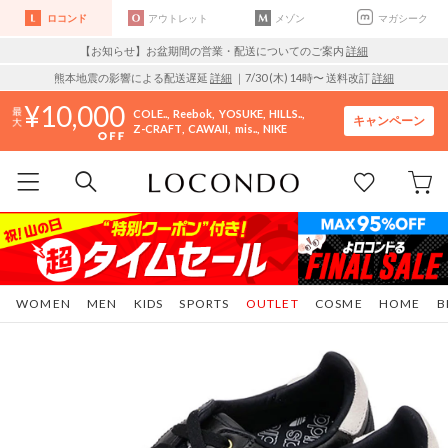
ロコンド
アウトレット
メゾン
マガシーク
【お知らせ】お盆期間の営業・配送についてのご案内
詳細
熊本地震の影響による配送遅延
詳細
｜7/30 (木) 14時〜 送料改訂
詳細
10,000
COLE..
Reebok
YOSUKE
HILLS..
キャンペーン
Z-CRAFT
CAWAII
mis..
NIKE
WOMEN
MEN
KIDS
SPORTS
OUTLET
COSME
HOME
B