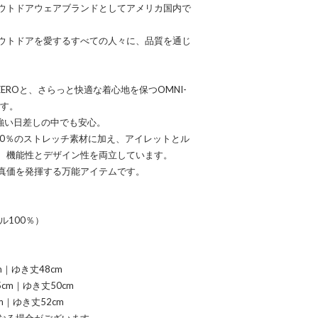
ウトドアウェアブランドとしてアメリカ国内で
ウトドアを愛するすべての人々に、品質を通じ
 ZEROと、さらっと快適な着心地を保つOMNI-
です。
て強い日差しの中でも安心。
00％のストレッチ素材に加え、アイレットとル
、機能性とデザイン性を両立しています。
真価を発揮する万能アイテムです。
ル100％）
m｜ゆき丈48cm
5cm｜ゆき丈50cm
m｜ゆき丈52cm