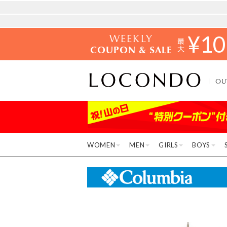
WEEKLY
¥
10
COUPON & SALE
OU
WOMEN
MEN
GIRLS
BOYS