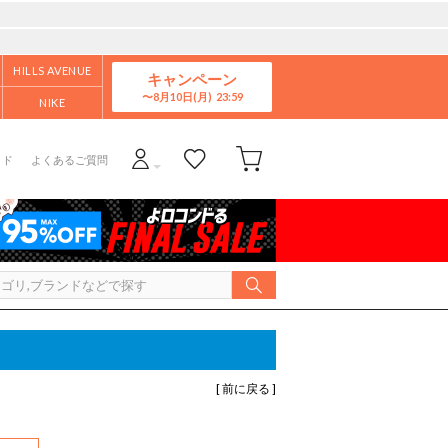
HILLS AVENUE
キャンペーン
8月10日(月)
NIKE
イド
よくあるご質問
[ 前に戻る ]