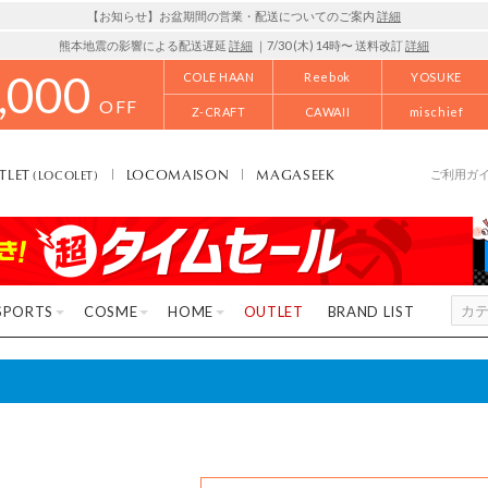
【お知らせ】お盆期間の営業・配送についてのご案内
詳細
熊本地震の影響による配送遅延
詳細
｜7/30 (木) 14時〜 送料改訂
詳細
,000
COLE HAAN
Reebok
YOSUKE
OFF
Z-CRAFT
CAWAII
mischief
TLET
LOCOMAISON
MAGASEEK
(LOCOLET)
ご利用ガ
SPORTS
COSME
HOME
OUTLET
BRAND LIST