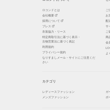
ロコンドとは
ご
会社概要
お
採用について
配
プレス
サ
衣装協力・リース
ご
特定商取引法に基づく表示・
商
古物営業法に基づく表記
会
利用規約
L
プライバシー規約
よ
なりすましメール・サイトにご注意くだ
さい
カテゴリ
レディースファッション
ガ
メンズファッション
ボ