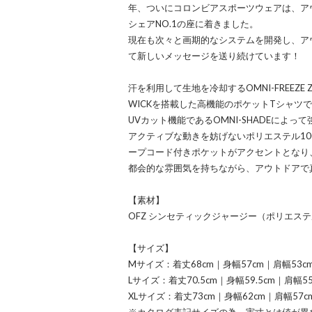
年、ついにコロンビアスポーツウェアは、ア
シェアNO.1の座に着きました。
現在も次々と画期的なシステムを開発し、ア
て新しいメッセージを送り続けています！
汗を利用して生地を冷却するOMNI-FREEZE
WICKを搭載した高機能のポケットTシャツ
UVカット機能であるOMNI-SHADEによっ
アクティブな動きを妨げないポリエステル1
ープコード付きポケットがアクセントとなり
都会的な雰囲気を持ちながら、アウトドアで
【素材】
OFZ シンセティックジャージー（ポリエステ
【サイズ】
Mサイズ：着丈68cm｜身幅57cm｜肩幅53c
Lサイズ：着丈70.5cm｜身幅59.5cm｜肩幅5
XLサイズ：着丈73cm｜身幅62cm｜肩幅57c