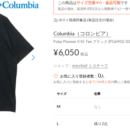
この商品は
サイズ交換￥0・返品可能
です
返品の場合：返送料 (同注文なら複数個でも) 一律￥
ポスト投函対象品 (単品注文の場合)
Columbia
（コロンビア）
Polar Pioneer II SS Tee ブラック [PG690
¥6,050
税込
ショップ：
mischief ミスチーフ
0
お気に入り登録者数：
人
お気に入りに登録すると
値下げ
や
再入荷
の際にご連絡
サイズ
在庫
M
なし
L
残り2点