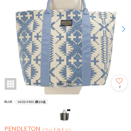
1
/
4
2
BLUE
1SIZE/FREE
残り3点
PENDLETON
（ペンドルトン）