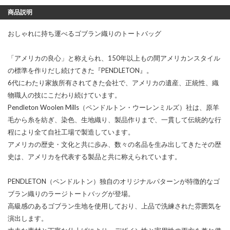
商品説明
おしゃれに持ち運べるゴブラン織りのトートバッグ
「アメリカの良心」と称えられ、150年以上もの間アメリカンスタイル
の標準を作りだし続けてきた『PENDLETON』。
6代にわたり家族所有されてきた会社で、アメリカの遺産、正統性、織
物職人の技にこだわり続けています。
Pendleton Woolen Mills（ペンドルトン・ウーレンミルズ）社は、原羊
毛から糸を紡ぎ、染色、生地織り、製品作りまで、一貫して伝統的な行
程により全て自社工場で製造しています。
アメリカの歴史・文化と共に歩み、数々の名品を生み出してきたその歴
史は、アメリカを代表する製品と共に称えられています。
PENDLETON（ペンドルトン）独自のオリジナルパターンが特徴的なゴ
ブラン織りのラージトートバッグが登場。
高級感のあるゴブラン生地を使用しており、上品で洗練された雰囲気を
演出します。