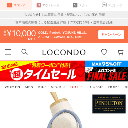
ロコンド
アウトレット
メゾン
マガシーク
【お知らせ】お盆期間の営業・配送についてのご案内
詳細
熊本地震の影響による配送遅延
詳細
｜7/30 (木) 14時〜 送料改訂
詳細
10,000
COLE..
Reebok
YOSUKE
HILLS..
キャンペーン
Z-CRAFT
CAWAII
mis..
NIKE
WOMEN
MEN
KIDS
SPORTS
OUTLET
COSME
HOME
B