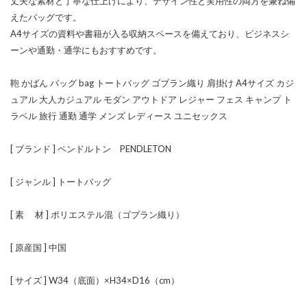
丈夫な素材と丁寧な仕上げにより、デザイン性と実用性の両方を兼ね備
えたバッグです。
A4サイズの資料や書籍が入る収納スペースを備えており、ビジネスシ
ーンや通勤・通学にもおすすめです。
鞄 かばん バッグ bag トートバッグ ゴブラン織り 肩掛け A4サイズ カジ
ュアル 大人カジュアル モダン アウトドア レジャー フェス キャンプ ト
ラベル 旅行 通勤 通学 メンズ レディース ユニセックス
[ ブランド ] ペンドルトン PENDLETON
[ ジャンル ] トートバッグ
[ 素 材 ] ポリエステル混（ゴブラン織り）
[ 原産国 ] 中国
[ サイズ ] W34（底面）×H34×D16（cm）