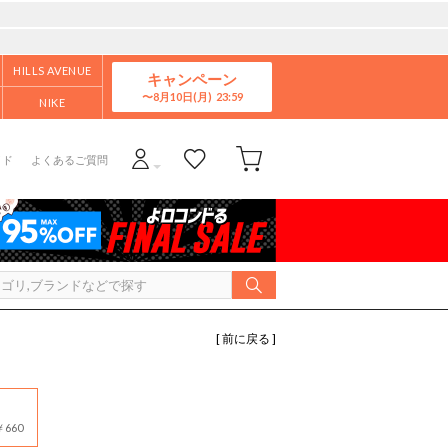
HILLS AVENUE
キャンペーン
8月10日(月)
NIKE
イド
よくあるご質問
[ 前に戻る ]
660