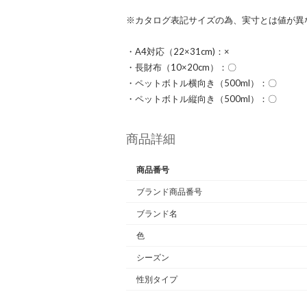
※カタログ表記サイズの為、実寸とは値が異
・A4対応（22×31cm)：×
・長財布（10×20cm）：〇
・ペットボトル横向き（500ml）：〇
・ペットボトル縦向き（500ml）：〇
商品詳細
商品番号
ブランド商品番号
ブランド名
色
シーズン
性別タイプ