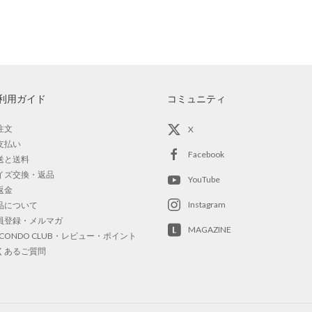
利用ガイド
コミュニティ
注文
X
支払い
Facebook
送と送料
イズ交換・返品
YouTube
返金
Instagram
品について
員登録・メルマガ
MAGAZINE
OCONDO CLUB・レビュー・ポイント
くあるご質問