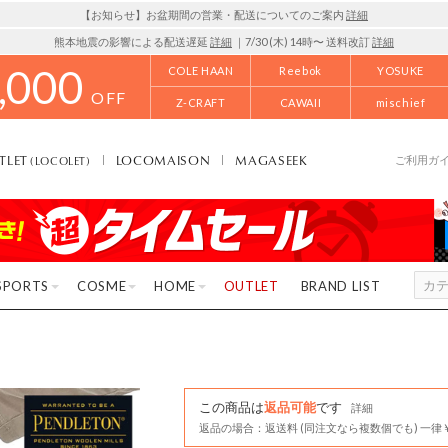
【お知らせ】お盆期間の営業・配送についてのご案内
詳細
熊本地震の影響による配送遅延
詳細
｜7/30 (木) 14時〜 送料改訂
詳細
,000
COLE HAAN
Reebok
YOSUKE
OFF
Z-CRAFT
CAWAII
mischief
TLET
LOCOMAISON
MAGASEEK
(LOCOLET)
ご利用ガ
SPORTS
COSME
HOME
OUTLET
BRAND LIST
この商品は
返品可能
です
詳細
返品の場合：返送料 (同注文なら複数個でも) 一律￥