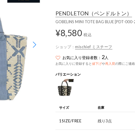
PENDLETON
（ペンドルトン）
GOBELINS MINI TOTE BAG BLUE [PDT-000
¥8,580
税込
ショップ：
mischief ミスチーフ
2
お気に入り登録者数：
人
お気に入りに登録すると
値下げ
や
再入荷
の際にご連絡
バリエーション
サイズ
在庫
1SIZE/FREE
残り3点