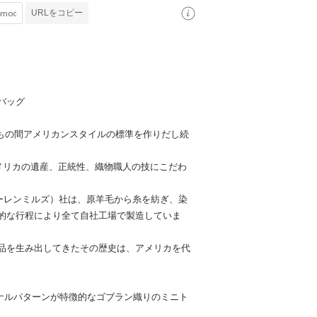
URLをコピー
バッグ
上もの間アメリカンスタイルの標準を作りだし続
メリカの遺産、正統性、織物職人の技にこだわ
ドルトン・ウーレンミルズ）社は、原羊毛から糸を紡ぎ、染
的な行程により全て自社工場で製造していま
品を生み出してきたその歴史は、アメリカを代
リジナルパターンが特徴的なゴブラン織りのミニト