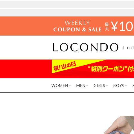
WEEKLY
¥
10
COUPON & SALE
OU
WOMEN
MEN
GIRLS
BOYS