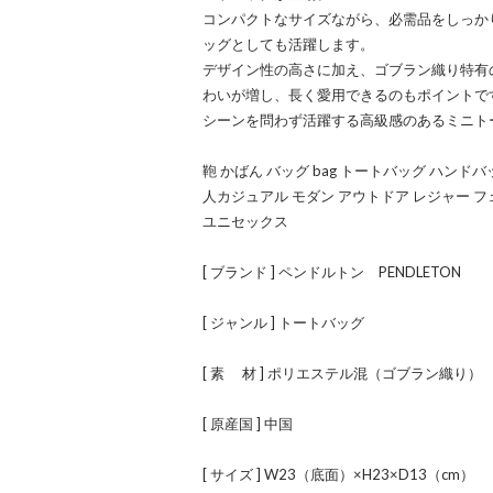
コンパクトなサイズながら、必需品をしっか
ッグとしても活躍します。
デザイン性の高さに加え、ゴブラン織り特有
わいが増し、長く愛用できるのもポイントで
シーンを問わず活躍する高級感のあるミニト
鞄 かばん バッグ bag トートバッグ ハンド
人カジュアル モダン アウトドア レジャー フ
ユニセックス
[ ブランド ] ペンドルトン PENDLETON
[ ジャンル ] トートバッグ
[ 素 材 ] ポリエステル混（ゴブラン織り）
[ 原産国 ] 中国
[ サイズ ] W23（底面）×H23×D13（cm）