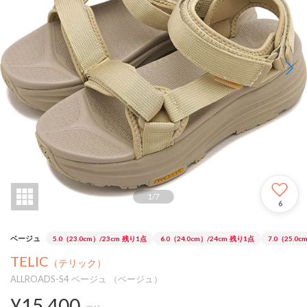
1
/
7
6
ベージュ
5.0（23.0cm）/23cm
残り1点
6.0（24.0cm）/24cm
残り1点
7.0（25.0c
TELIC
（テリック）
ALLROADS-S4 ベージュ （ベージュ）
¥15,400