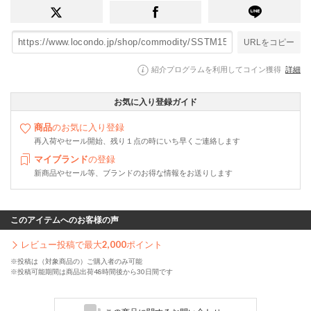
URLをコピー
紹介プログラムを利用してコイン獲得
詳細
お気に入り登録ガイド
商品
のお気に入り登録
再入荷やセール開始、残り１点の時にいち早くご連絡します
マイブランド
の登録
新商品やセール等、ブランドのお得な情報をお送りします
このアイテムへのお客様の声
レビュー投稿で最大
2,000
ポイント
※投稿は（対象商品の）ご購入者のみ可能
※投稿可能期間は商品出荷48時間後から30日間です