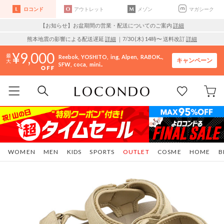
ロコンド
アウトレット
メゾン
マガシーク
【お知らせ】お盆期間の営業・配送についてのご案内
詳細
熊本地震の影響による配送遅延
詳細
｜7/30 (木) 14時〜 送料改訂
詳細
9,000
Reebok
YOSHITO
ing
Alpen
RABOK..
キャンペーン
SFW
coca
mini..
WOMEN
MEN
KIDS
SPORTS
OUTLET
COSME
HOME
B