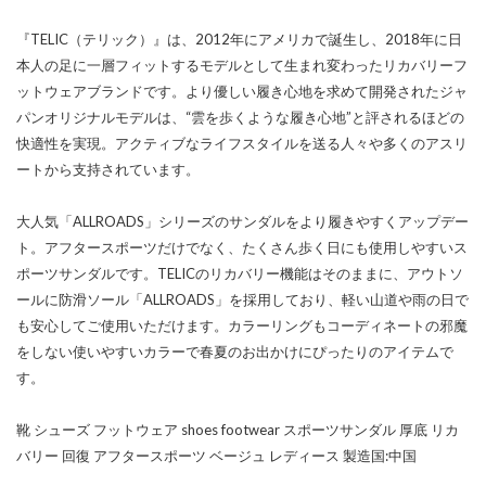
『TELIC（テリック）』は、2012年にアメリカで誕生し、2018年に日
本人の足に一層フィットするモデルとして生まれ変わったリカバリーフ
ットウェアブランドです。より優しい履き心地を求めて開発されたジャ
パンオリジナルモデルは、“雲を歩くような履き心地”と評されるほどの
快適性を実現。アクティブなライフスタイルを送る人々や多くのアスリ
ートから支持されています。
大人気「ALLROADS」シリーズのサンダルをより履きやすくアップデー
ト。アフタースポーツだけでなく、たくさん歩く日にも使用しやすいス
ポーツサンダルです。TELICのリカバリー機能はそのままに、アウトソ
ールに防滑ソール「ALLROADS」を採用しており、軽い山道や雨の日で
も安心してご使用いただけます。カラーリングもコーディネートの邪魔
をしない使いやすいカラーで春夏のお出かけにぴったりのアイテムで
す。
靴 シューズ フットウェア shoes footwear スポーツサンダル 厚底 リカ
バリー 回復 アフタースポーツ ベージュ レディース 製造国:中国