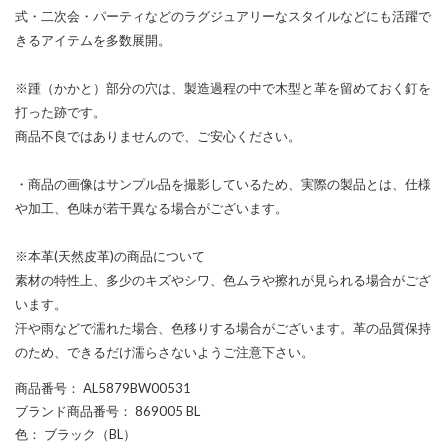
式・二次会・パーティなどのラグジュアリーなスタイルなどにも活躍で
きるアイテムを多数展開。
※踵（かかと）部分の穴は、製造過程の中で木型と革を留めておく釘を
打った跡です。
商品不良ではありませんので、ご安心ください。
・商品の画像はサンプル品を撮影しているため、実際の製品とは、仕様
や加工、色味が若干異なる場合がございます。
※本革(天然皮革)の商品について
素材の特性上、多少のキズやシワ、色ムラや擦れが見られる場合がござ
います。
汗や雨などで濡れた場合、色移りする場合がございます。革の品質保持
のため、できるだけ濡らさないようご注意下さい。
商品番号
： AL5879BW00531
ブランド商品番号
： 869005 BL
色
： ブラック（BL）