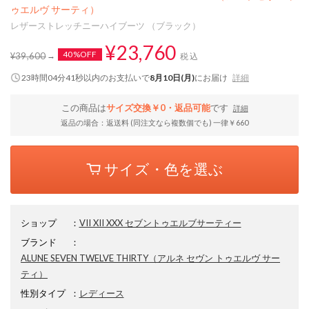
ゥエルヴ サーティ）
レザーストレッチニーハイブーツ （ブラック）
¥23,760
40%OFF
¥39,600
税込
23時間04分40秒
以内
のお支払いで
8月10日(月)
にお届け
詳細
この商品は
サイズ交換￥0・返品可能
です
詳細
返品の場合：返送料 (同注文なら複数個でも) 一律￥660
サイズ・色を選ぶ
ショップ
：
VII XII XXX セブントゥエルブサーティー
ブランド
：
ALUNE SEVEN TWELVE THIRTY
（アルネ セヴン トゥエルヴ サー
ティ）
性別タイプ
：
レディース