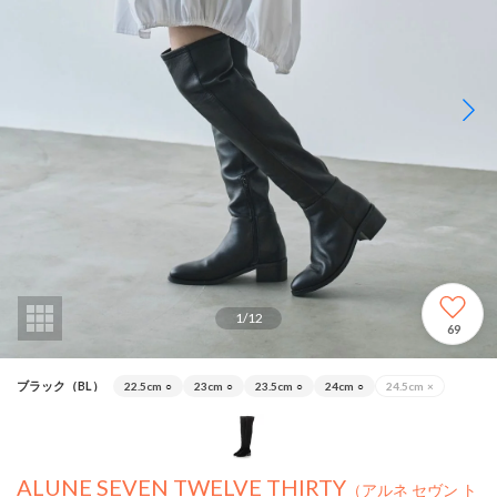
1
/
12
69
ブラック（BL）
22.5cm
○
23cm
○
23.5cm
○
24cm
○
24.5cm
×
ALUNE SEVEN TWELVE THIRTY
（アルネ セヴン ト