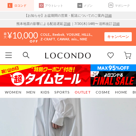
ロコンド
アウトレット
メゾン
マガシーク
【お知らせ】お盆期間の営業・配送についてのご案内
詳細
熊本地震の影響による配送遅延
詳細
｜7/30 (木) 14時〜 送料改訂
詳細
10,000
COLE..
Reebok
YOSUKE
HILLS..
キャンペーン
Z-CRAFT
CAWAII
mis..
NIKE
WOMEN
MEN
KIDS
SPORTS
OUTLET
COSME
HOME
B