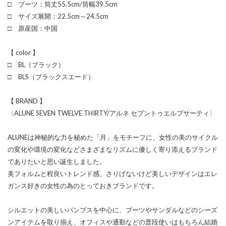
□ ブーツ：筒丈55.5cm/筒幅39.5cm
□ サイズ展開：22.5cm～24.5cm
□ 原産国：中国
【 color 】
□ BL（ブラック）
□ BLS（ブラックスエード）
【 BRAND 】
〈ALUNE SEVEN TWELVE THIRTY/アルネ セブントゥエルブサーティ〉
ALUNEは神秘的な力を秘めた「月」をモチーフに、女性の美のサイクル
の変化や環境の変化などさまざまなリズムに優しく寄り添えるブランド
でありたいと思い誕生しました。
美フォルムと程良いトレンド感、さりげないけど美しいデザインはエレ
ガンス好きの女性の為のとっておきブランドです。
シルエットの美しいパンプスを中心に、ブーツやサンダルなどのシーズ
ンアイテムを取り揃え、オフィスや通勤などの普段使いはもちろん結婚