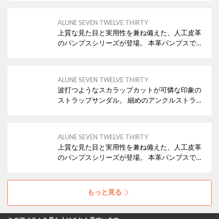
ALUNE SEVEN TWELVE THIRTY
上質な見た目と実用性を兼ね備えた、人工皮革
のパンプスシリーズが登場。 本革パンプスで培
った木型とシルエットをそのまま活かした、端
正なスクエアトゥのバックルパンプス。
ALUNE SEVEN TWELVE THIRTY
波打つようなスカラップカットが可憐な印象の
ストラップサンダル。 細めのアンクルストラッ
プとローヒールが、華奢見えと安定感を両立。
フェミニンスタイルはもちろん、デニムなどカ
ジュアルコーデの外しにも◎な万能デザインで
ALUNE SEVEN TWELVE THIRTY
す。
上質な見た目と実用性を兼ね備えた、人工皮革
のパンプスシリーズが登場。 本革パンプスで培
った木型とシルエットをそのまま活かし、すっ
きりとしたポインテッドトゥと美しいラインを
実現しました。
もっと見る