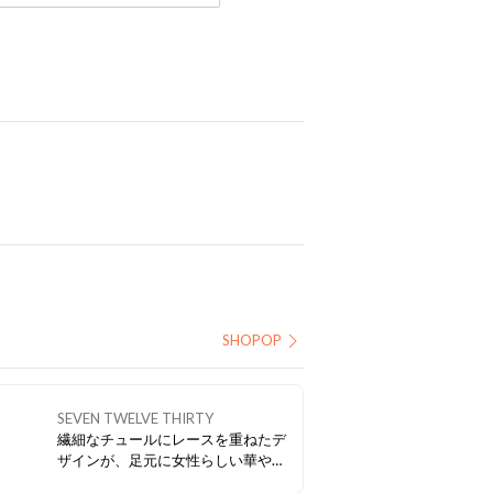
SHOPOP
SEVEN TWELVE THIRTY
繊細なチュールにレースを重ねたデ
ザインが、足元に女性らしい華やか
さを添える一足。透け感のある素材