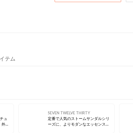
気アイテム
SEVEN TWELVE THIRTY
チュ
定番で人気のストームサンダルシリ
、外反
ーズに、よりモダンなエッセンスを
。締め
加えた新デザインが登場。 クロス構