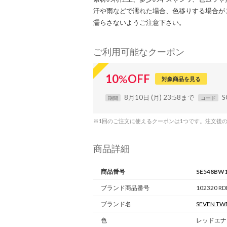
汗や雨などで濡れた場合、色移りする場合が
濡らさないようご注意下さい。
ご利用可能なクーポン
10
%
OFF
対象商品を見る
8月10日 (月) 23:58まで
S
期間
コード
※1回のご注文に使えるクーポンは1つです。注文後
商品詳細
商品番号
SE548BW1
ブランド商品番号
102320 RD
ブランド名
SEVEN TWE
色
レッドエナ