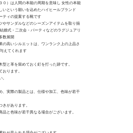
３０）は人間の本能の周期を意味し 女性の本能
しいという願いを込めたハイヒールブランド
ーティの提案する靴です
ツやサンダルなどのシーズンアイテムを取り揃
ん結婚式・二次会・パーティなどのラグジュアリ
多数展開
果の高いシルエットは、ワンランク上の上品さ
を与えてくれます
木型と革を留めておく釘を打った跡です。
ております。
い。
め、実際の製品とは、仕様や加工、色味が若干
つきがあります。
商品と色味が若干異なる場合がございます。
擦れが見られる場合がございます。