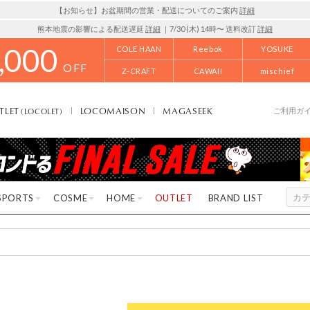
【お知らせ】お盆期間の営業・配送についてのご案内
詳細
熊本地震の影響による配送遅延
詳細
｜7/30 (木) 14時〜 送料改訂
詳細
,000
COLE HAAN
Reebok
YOSUKE
OFF
Z-CRAFT
CAWAII
mischief
TLET
LOCOMAISON
MAGASEEK
(LOCOLET)
ご利用ガ
SPORTS
COSME
HOME
OUTLET
BRAND LIST