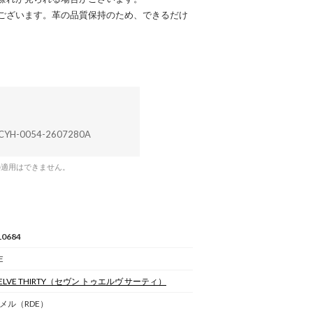
ございます。革の品質保持のため、できるだけ
CYH-0054-2607280A
の適用はできません。
0684
E
LVE THIRTY
（セヴン トゥエルヴ サーティ）
メル（RDE）