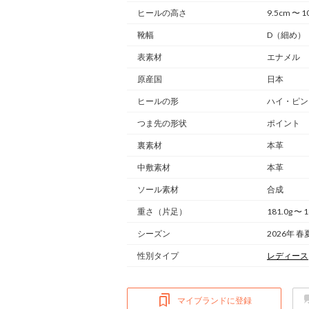
ヒールの高さ
9.5cm 〜 1
靴幅
D（細め）
表素材
エナメル
原産国
日本
ヒールの形
ハイ・ピン
つま先の形状
ポイント
裏素材
本革
中敷素材
本革
ソール素材
合成
重さ
（片足）
181.0g 〜 1
シーズン
2026年 春
性別タイプ
レディース
マイブランドに登録