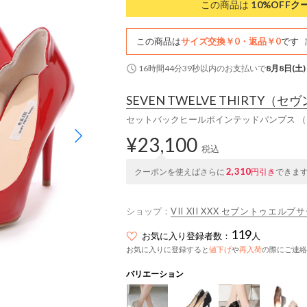
この商品は
10%OFF
ク
この商品は
サイズ交換￥0・返品￥0
です
16時間44分38秒
以内
のお支払いで
8月8日(土)
SEVEN TWELVE THIRTY
（セヴ
セットバックヒールポインテッドパンプス 
¥23,100
税込
2,310
クーポンを使えばさらに
円引き
できま
ショップ：
VII XII XXX セブントゥエル
119
お気に入り登録者数：
人
お気に入りに登録すると
値下げ
や
再入荷
の際にご連絡
バリエーション