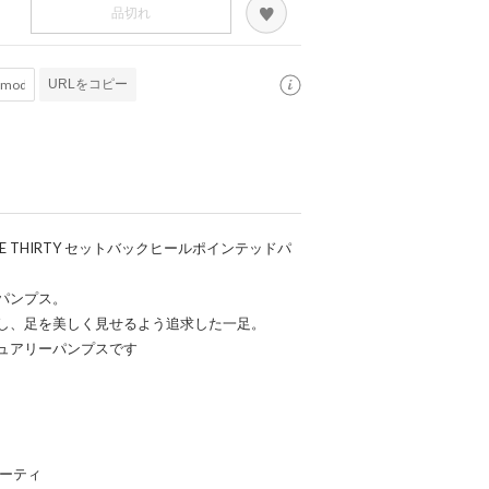
品切れ
URLをコピー
LVE THIRTY セットバックヒールポインテッドパ
パンプス。
し、足を美しく見せるよう追求した一足。
ュアリーパンプスです
ブサーティ