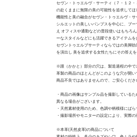
セヴン・トゥエルヴ・サーティ（７・１２・
の赴くままに無限の美の可能性を追求してほ
機能性と美の融合がセヴン・トゥエルヴ・サ
シルエットの美しいパンプスを中心に、ブー
え オフィスや通勤などの普段使いはもちろ
ーなスタイルなどにも活躍できるアイテムを
セヴントゥエルブサーティならではの美脚効
を演出し 美を追求する女性たちにその答え
※踵（かかと）部分の穴は、製造過程の中で
革製の商品のほとんどがこのような穴が開い
商品不良ではありませんので、ご安心くださ
・商品の画像はサンプル品を撮影しているた
異なる場合がございます。
・天然素材使用のため、色調や柄模様にばら
・撮影場所やモニターの設定により、実際の
※本革(天然皮革)の商品について
素材の特性上、多少のキズやシワ、色ムラや