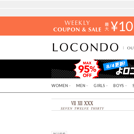
WEEKLY
¥
10
COUPON & SALE
OU
WOMEN
MEN
GIRLS
BOYS
雑誌掲載