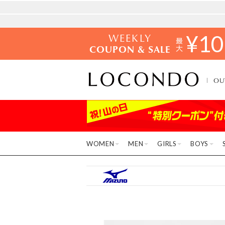
WEEKLY
¥
10
COUPON & SALE
OU
WOMEN
MEN
GIRLS
BOYS