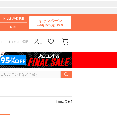
HILLS AVENUE
キャンペーン
8月10日(月)
NIKE
イド
よくあるご質問
[ 前に戻る ]