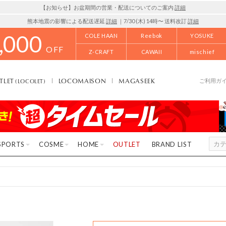
【お知らせ】お盆期間の営業・配送についてのご案内
詳細
熊本地震の影響による配送遅延
詳細
｜7/30 (木) 14時〜 送料改訂
詳細
,000
COLE HAAN
Reebok
YOSUKE
OFF
Z-CRAFT
CAWAII
mischief
TLET
LOCOMAISON
MAGASEEK
(LOCOLET)
ご利用ガ
SPORTS
COSME
HOME
OUTLET
BRAND LIST