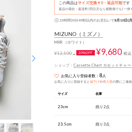
この商品は
サイズ交換￥0・返品可能
です
返品の場合：返送料 (同注文なら複数個でも) 一律￥
23時間30分48秒
以内
のお支払いで
8月10日(月
MIZUNO
（ミズノ）
MXR （ホワイト）
¥9,680
¥12,100
20%OFF
税込
→
ショップ：
Cassette Chart カセットチャ
8
お気に入り登録者数：
人
お気に入りに登録すると
値下げ
や
再入荷
の際にご連絡
サイズ
在庫
23cm
残り2点
23.5cm
残り3点