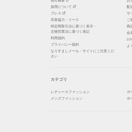
会社概要
お
採用について
配
プレス
サ
衣装協力・リース
ご
特定商取引法に基づく表示・
商
古物営業法に基づく表記
会
利用規約
L
プライバシー規約
よ
なりすましメール・サイトにご注意くだ
さい
カテゴリ
レディースファッション
ガ
メンズファッション
ボ