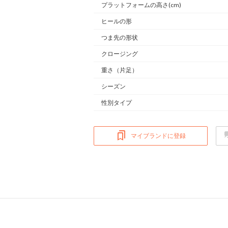
プラットフォームの高さ(cm)
ヒールの形
つま先の形状
クロージング
重さ
（片足）
シーズン
性別タイプ
マイブランドに登録