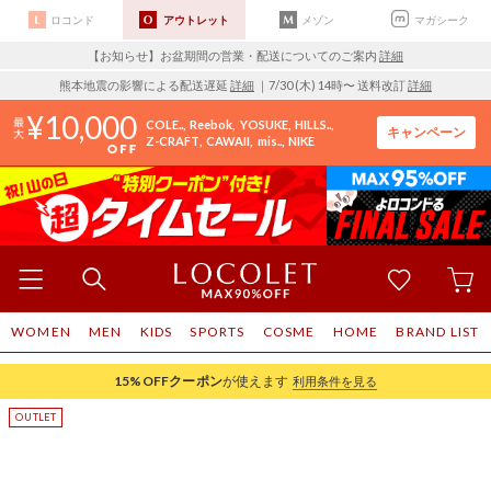
ロコンド
アウトレット
メゾン
マガシーク
【お知らせ】お盆期間の営業・配送についてのご案内
詳細
熊本地震の影響による配送遅延
詳細
｜7/30 (木) 14時〜 送料改訂
詳細
10,000
COLE..
Reebok
YOSUKE
HILLS..
キャンペーン
Z-CRAFT
CAWAII
mis..
NIKE
WOMEN
MEN
KIDS
SPORTS
COSME
HOME
BRAND LIST
15%OFF
クーポン
が使えます
利用条件を見る