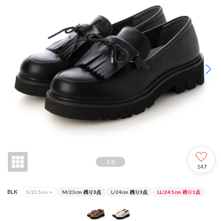
1
/
8
147
BLK
S/22.5cm
×
M/23cm
残り3点
L/24cm
残り3点
LL/24.5cm
残り1点