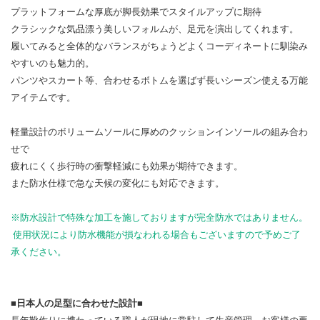
プラットフォームな厚底が脚長効果でスタイルアップに期待
クラシックな気品漂う美しいフォルムが、足元を演出してくれます。
履いてみると全体的なバランスがちょうどよくコーディネートに馴染み
やすいのも魅力的。
パンツやスカート等、合わせるボトムを選ばず長いシーズン使える万能
アイテムです。
軽量設計のボリュームソールに厚めのクッションインソールの組み合わ
せで
疲れにくく歩行時の衝撃軽減にも効果が期待できます。
また防水仕様で急な天候の変化にも対応できます。
※防水設計で特殊な加工を施しておりますが完全防水ではありません。
使用状況により防水機能が損なわれる場合もございますので予めご了
承ください。
■日本人の足型に合わせた設計■
長年靴作りに携わっている職人が現地に常駐して生産管理。お客様の要