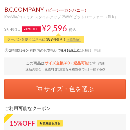
B.C.COMPANY
（ビーシーカンパニー）
KosMia/コスミア スタイルアップ 2WAY ビットローファー （BLK）
¥2,596
60%OFF
¥6,490
税込
クーポンを使えばさらに
389
円引き！
※適用条件
2時間31分04秒
以内
のお支払いで
8月8日(土)
にお届け
詳細
この商品は
サイズ交換￥0・返品可能
です
詳細
返品の場合：返送料 (同注文なら複数個でも) 一律￥660
サイズ・色を選ぶ
ご利用可能なクーポン
15
%
OFF
対象商品を見る