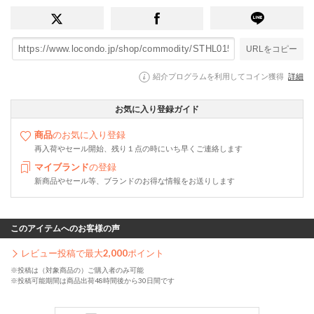
URLをコピー
紹介プログラムを利用してコイン獲得
詳細
お気に入り登録ガイド
商品
のお気に入り登録
再入荷やセール開始、残り１点の時にいち早くご連絡します
マイブランド
の登録
新商品やセール等、ブランドのお得な情報をお送りします
このアイテムへのお客様の声
レビュー投稿で最大
2,000
ポイント
※投稿は（対象商品の）ご購入者のみ可能
※投稿可能期間は商品出荷48時間後から30日間です