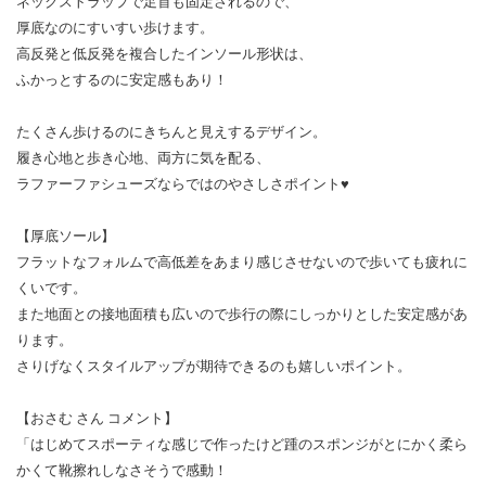
ネックストラップで足首も固定されるので、
厚底なのにすいすい歩けます。
高反発と低反発を複合したインソール形状は、
ふかっとするのに安定感もあり！
たくさん歩けるのにきちんと見えするデザイン。
履き心地と歩き心地、両方に気を配る、
ラファーファシューズならではのやさしさポイント♥
【厚底ソール】
フラットなフォルムで高低差をあまり感じさせないので歩いても疲れに
くいです。
また地面との接地面積も広いので歩行の際にしっかりとした安定感があ
ります。
さりげなくスタイルアップが期待できるのも嬉しいポイント。
【おさむ さん コメント】
「はじめてスポーティな感じで作ったけど踵のスポンジがとにかく柔ら
かくて靴擦れしなさそうで感動！