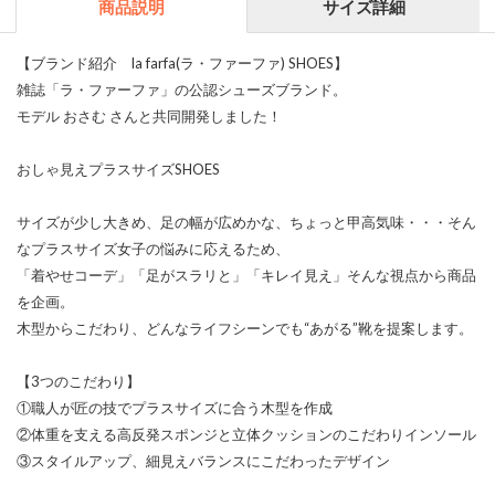
商品説明
サイズ詳細
【ブランド紹介 la farfa(ラ・ファーファ) SHOES】
雑誌「ラ・ファーファ」の公認シューズブランド。
モデル おさむ さんと共同開発しました！
おしゃ見えプラスサイズSHOES
サイズが少し大きめ、足の幅が広めかな、ちょっと甲高気味・・・そん
なプラスサイズ女子の悩みに応えるため、
「着やせコーデ」「足がスラリと」「キレイ見え」そんな視点から商品
を企画。
木型からこだわり、どんなライフシーンでも“あがる”靴を提案します。
【3つのこだわり】
①職人が匠の技でプラスサイズに合う木型を作成
②体重を支える高反発スポンジと立体クッションのこだわりインソール
③スタイルアップ、細見えバランスにこだわったデザイン