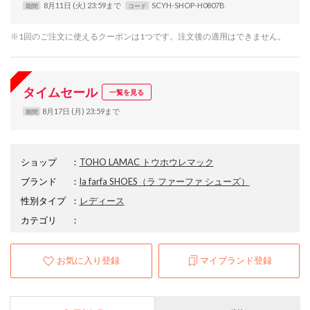
8月11日 (火) 23:59まで
SCYH-SHOP-H0807B
期間
コード
※1回のご注文に使えるクーポンは1つです。注文後の適用はできません。
タイムセール
一覧を見る
8月17日 (月) 23:59まで
期間
ショップ
：
TOHO LAMAC トウホウレマック
ブランド
：
la farfa SHOES
（ラ ファーファ シューズ）
性別タイプ
：
レディース
カテゴリ
：
お気に入り登録
マイブランド登録