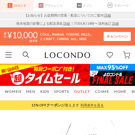
ロコンド
アウトレット
メゾン
マガシーク
【お知らせ】お盆期間の営業・配送についてのご案内
詳細
熊本地震の影響による配送遅延
詳細
｜7/30 (木) 14時〜 送料改訂
詳細
10,000
COLE..
Reebok
YOSUKE
HILLS..
キャンペーン
Z-CRAFT
CAWAII
mis..
NIKE
WOMEN
MEN
KIDS
SPORTS
OUTLET
COSME
HOME
B
15%OFF
クーポン
が使えます
利用条件を見る