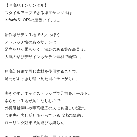
【厚底リボンサンダル】
スタイルアップできる厚底サンダルは、
la farfa SHOESの定番アイテム。
新作はサテン生地で大人っぽく。
ストレッチ性のあるサテンは、
足当たりが柔らかく、深みのある艶が高見え。
人気の結びデザインもサテン素材で新鮮に。
厚底部分まで同じ素材を使用することで、
足元がすっきり軽い見た目の仕上がりに。
歩きやすいネックストラップで足首をホールド。
柔らかい生地が足になじむので、
外反母趾気味や甲高幅広の人にも優しい設計。
つま先が少し反りあがっている形状の厚底は、
ローリング効果で足運びも楽ちん。