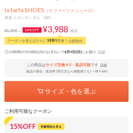
la farfa SHOES
（ラ ファーファ シューズ）
厚底 リボンサンダル （BR）
¥3,988
26%OFF
¥5,390
税込
クーポンを使えばさらに
598
円引き！
※適用条件
20時間07分04秒
以内
のお支払いで
8月9日(日)
にお届け
詳細
この商品は
サイズ交換￥0・返品可能
です
詳細
返品の場合：返送料 (同注文なら複数個でも) 一律￥660
サイズ・色を選ぶ
ご利用可能なクーポン
15
%
OFF
対象商品を見る