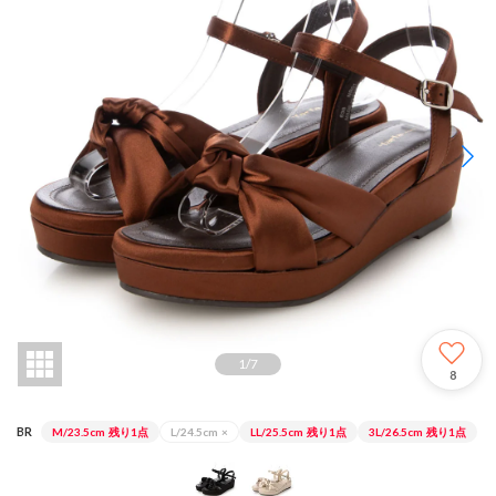
1
/
7
8
BR
M/23.5cm
残り1点
L/24.5cm
×
LL/25.5cm
残り1点
3L/26.5cm
残り1点