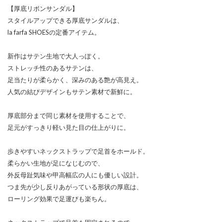
【厚底リボンサンダル】
スタイルアップできる厚底サンダルは、
la farfa SHOESの定番アイテム。
新作はサテン生地で大人っぽく。
ストレッチ性のあるサテンは、
足当たりが柔らかく、深みのある艶が高見え。
人気の結びデザインもサテン素材で新鮮に。
厚底部分まで同じ素材を使用することで、
足元がすっきり軽い見た目の仕上がりに。
歩きやすいネックストラップで足首をホールド。
柔らかい生地が足になじむので、
外反母趾気味や甲高幅広の人にも優しい設計。
つま先が少し反りあがっている形状の厚底は、
ローリング効果で足運びも楽ちん。