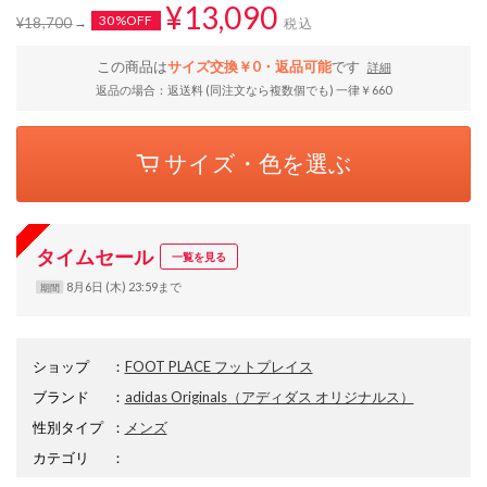
¥13,090
30%OFF
¥18,700
税込
この商品は
サイズ交換￥0・返品可能
です
詳細
返品の場合：返送料 (同注文なら複数個でも) 一律￥660
サイズ・色を選ぶ
タイムセール
一覧を見る
8月6日 (木) 23:59まで
期間
ショップ
：
FOOT PLACE フットプレイス
ブランド
：
adidas Originals
（アディダス オリジナルス）
性別タイプ
：
メンズ
カテゴリ
：