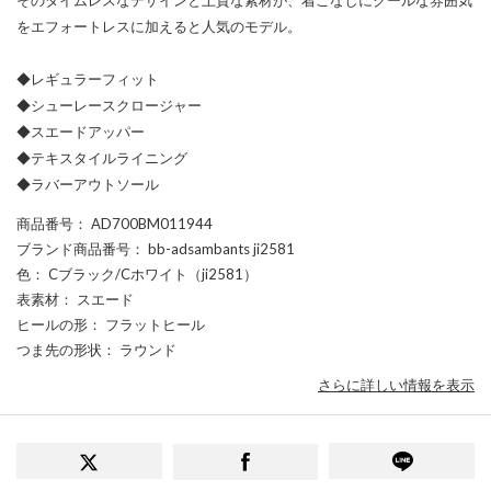
をエフォートレスに加えると人気のモデル。
◆レギュラーフィット
◆シューレースクロージャー
◆スエードアッパー
◆テキスタイルライニング
◆ラバーアウトソール
商品番号
： AD700BM011944
ブランド商品番号
： bb-adsambants ji2581
色
： Cブラック/Cホワイト（ji2581）
表素材
： スエード
ヒールの形
： フラットヒール
つま先の形状
： ラウンド
さらに詳しい情報を表示