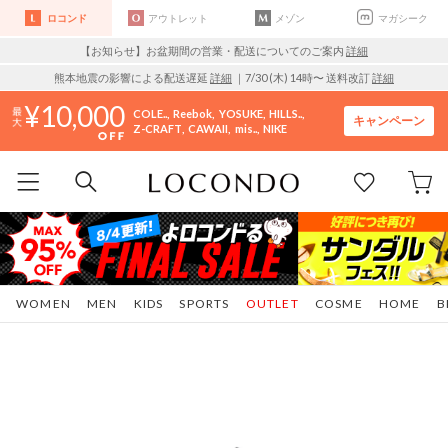
ロコンド
アウトレット
メゾン
マガシーク
【お知らせ】お盆期間の営業・配送についてのご案内
詳細
熊本地震の影響による配送遅延
詳細
｜7/30 (木) 14時〜 送料改訂
詳細
10,000
COLE..
Reebok
YOSUKE
HILLS..
キャンペーン
Z-CRAFT
CAWAII
mis..
NIKE
WOMEN
MEN
KIDS
SPORTS
OUTLET
COSME
HOME
B