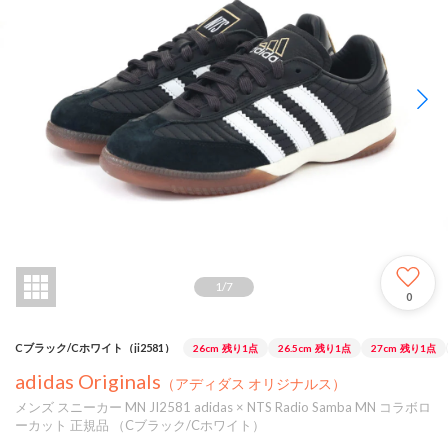
1
/
7
0
Cブラック/Cホワイト（ji2581）
26cm
残り1点
26.5cm
残り1点
27cm
残り1点
adidas Originals
（アディダス オリジナルス）
メンズ スニーカー MN JI2581 adidas × NTS Radio Samba MN コラボロ
ーカット 正規品 （Cブラック/Cホワイト）