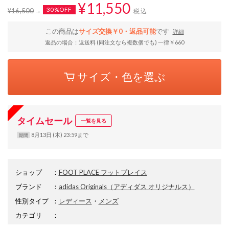
¥11,550
30%OFF
¥16,500
税込
この商品は
サイズ交換￥0・返品可能
です
詳細
返品の場合：返送料 (同注文なら複数個でも) 一律￥660
サイズ・色を選ぶ
タイムセール
一覧を見る
8月13日 (木) 23:59まで
期間
ショップ
：
FOOT PLACE フットプレイス
ブランド
：
adidas Originals
（アディダス オリジナルス）
性別タイプ
：
レディース
・
メンズ
カテゴリ
：