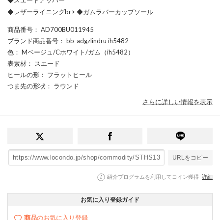
◆レザーライニングbr> ◆ガムラバーカップソール
商品番号
： AD700BU011945
ブランド商品番号
： bb-adgzlindru ih5482
色
： Mベージュ/Cホワイト/ガム（ih5482）
表素材
： スエード
ヒールの形
： フラットヒール
つま先の形状
： ラウンド
さらに詳しい情報を表示
URLをコピー
紹介プログラムを利用してコイン獲得
詳細
お気に入り登録ガイド
商品
のお気に入り登録