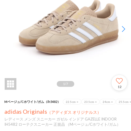
1
/
7
12
Mベージュ/Cホワイト/ガム（ih5482）
22.5cm
×
23.5cm
×
24cm
×
25.5cm
adidas Originals
（アディダス オリジナルス）
レディース メンズ スニーカー ガゼル インドア GAZELLE INDOOR
IH5482 ローテクスニーカー 正規品 （Mベージュ/Cホワイト/ガム）