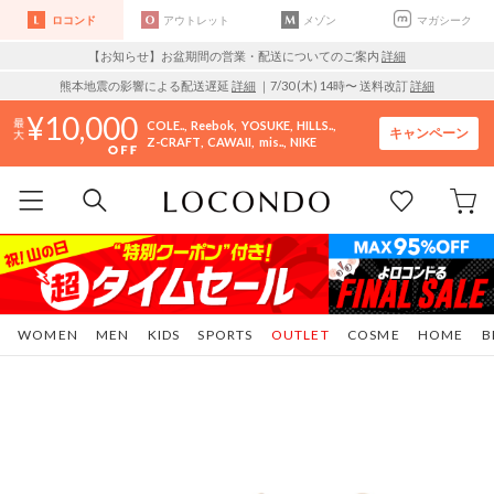
ロコンド
アウトレット
メゾン
マガシーク
【お知らせ】お盆期間の営業・配送についてのご案内
詳細
熊本地震の影響による配送遅延
詳細
｜7/30 (木) 14時〜 送料改訂
詳細
10,000
COLE..
Reebok
YOSUKE
HILLS..
キャンペーン
Z-CRAFT
CAWAII
mis..
NIKE
WOMEN
MEN
KIDS
SPORTS
OUTLET
COSME
HOME
B