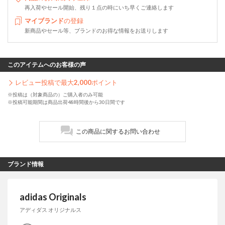
再入荷やセール開始、残り１点の時にいち早くご連絡します
マイブランド
の登録
新商品やセール等、ブランドのお得な情報をお送りします
このアイテムへのお客様の声
レビュー投稿で最大
2,000
ポイント
※投稿は（対象商品の）ご購入者のみ可能
※投稿可能期間は商品出荷48時間後から30日間です
この商品に関するお問い合わせ
ブランド情報
adidas Originals
アディダス オリジナルス