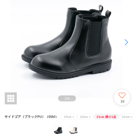
1
/
6
10
サイドゴア（ブラックPU）（01bl）
19cm
×
20cm
×
21cm
残り1点
22cm
×