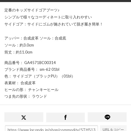
定番のキッズサイドゴアブーツ♪
シンプルで様々なコーディネートに取り入れやすい
サイドゴア：サイドにゴムが施されていて脱ぎ履き簡単！
アッパー：合成皮革 ソール：合成底
ソール：約3.0cm
筒丈：約11.0cm
商品番号
： GA4571BC00314
ブランド商品番号
： sm-62 01bl
色
： サイドゴア（ブラックPU）（01bl）
表素材
： 合成皮革
ヒールの形
： チャンキーヒール
つま先の形状
： ラウンド
URLをコピー