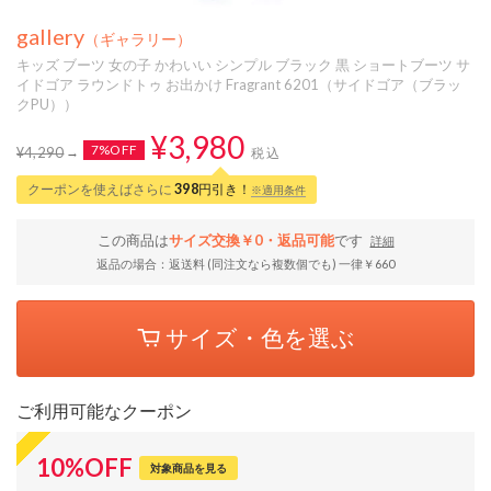
gallery
（ギャラリー）
キッズ ブーツ 女の子 かわいい シンプル ブラック 黒 ショートブーツ サ
イドゴア ラウンドトゥ お出かけ Fragrant 6201（サイドゴア（ブラッ
クPU））
¥3,980
7%OFF
¥4,290
税込
クーポンを使えばさらに
398
円引き！
※適用条件
この商品は
サイズ交換￥0・返品可能
です
詳細
返品の場合：返送料 (同注文なら複数個でも) 一律￥660
サイズ・色を選ぶ
ご利用可能なクーポン
10
%
OFF
対象商品を見る