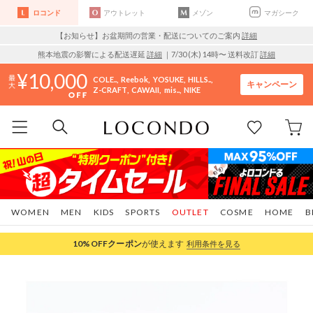
ロコンド
アウトレット
メゾン
マガシーク
【お知らせ】お盆期間の営業・配送についてのご案内
詳細
熊本地震の影響による配送遅延
詳細
｜7/30 (木) 14時〜 送料改訂
詳細
10,000
COLE..
Reebok
YOSUKE
HILLS..
キャンペーン
Z-CRAFT
CAWAII
mis..
NIKE
WOMEN
MEN
KIDS
SPORTS
OUTLET
COSME
HOME
B
10%OFF
クーポン
が使えます
利用条件を見る