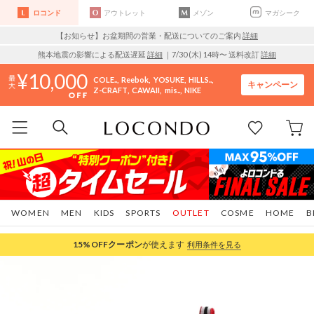
ロコンド
アウトレット
メゾン
マガシーク
【お知らせ】お盆期間の営業・配送についてのご案内
詳細
熊本地震の影響による配送遅延
詳細
｜7/30 (木) 14時〜 送料改訂
詳細
10,000
COLE..
Reebok
YOSUKE
HILLS..
キャンペーン
Z-CRAFT
CAWAII
mis..
NIKE
WOMEN
MEN
KIDS
SPORTS
OUTLET
COSME
HOME
B
15%OFF
クーポン
が使えます
利用条件を見る