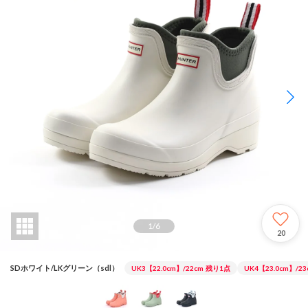
1
/
6
20
SDホワイト/LKグリーン（sdl）
UK3【22.0cm】/22cm
残り1点
UK4【23.0cm】/23