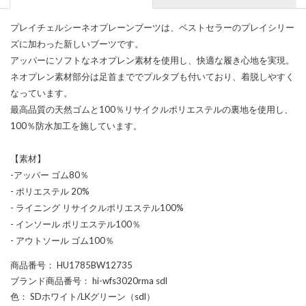
プレイチェルシーネオプレーンブーツは、ベストセラーのプレイシリー
ズに加わった新しいブーツです。
アッパーにソフトなネオプレン素材を使用し、快適な履き心地を実現。
ネオプレン素材部分は足首まででプルタブも付いており、着脱しやすく
なっています。
最高品質の天然ゴムと100％リサイクルポリエステルの裏地を使用し、
100％防水加工を施しています。
【素材】
-アッパー ゴム80％
- ポリエステル 20%
- ライニング リサイクルポリエステル100%
- インソール ポリエステル100％
- アウトソール ゴム100％
商品番号
： HU1785BW12735
ブランド商品番号
： hi-wfs3020rma sdl
色
： SDホワイト/LKグリーン（sdl）