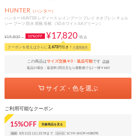
HUNTER
（ハンター）
ハンター HUNTER レディース レインブーツ プレイ ネオプレン チェル
シー ブーツ 防水 雨靴 長靴 （SDホワイト/LKグリーン）
¥17,820
10%OFF
¥19,800
税込
クーポンを使えばさらに
2,673
円引き！
※適用条件
この商品は
サイズ交換￥0・返品可能
です
詳細
返品の場合：返送料 (同注文なら複数個でも) 一律￥660
サイズ・色を選ぶ
ご利用可能なクーポン
15
%
OFF
対象商品を見る
8月11日 (火) 23:59まで
SCYH-SHOP-H0807B
期間
コード