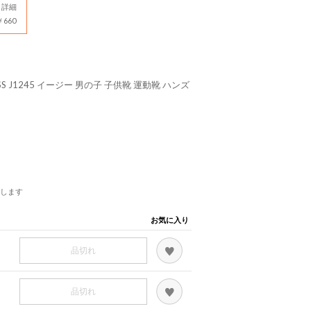
詳細
660
 J1245 イージー 男の子 子供靴 運動靴 ハンズ
します
お気に入り
品切れ
品切れ