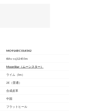
MO914BC014542
tkhs-ssj1245 lm
MoonStar
（ムーンスター）
ライム（lm）
2E（普通）
合成皮革
中国
フラットヒール