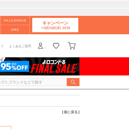
HILLS AVENUE
キャンペーン
8月10日(月)
NIKE
イド
よくあるご質問
[ 前に戻る ]