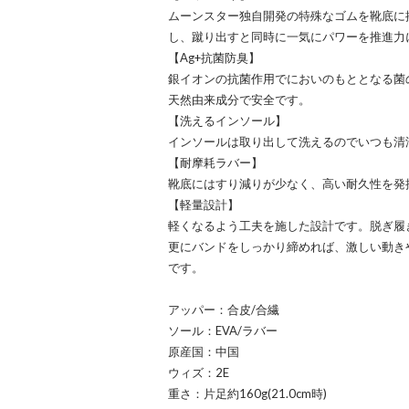
ムーンスター独自開発の特殊なゴムを靴底に
し、蹴り出すと同時に一気にパワーを推進力
【Ag+抗菌防臭】
銀イオンの抗菌作用でにおいのもととなる菌
天然由来成分で安全です。
【洗えるインソール】
インソールは取り出して洗えるのでいつも清
【耐摩耗ラバー】
靴底にはすり減りが少なく、高い耐久性を発
【軽量設計】
軽くなるよう工夫を施した設計です。脱ぎ履
更にバンドをしっかり締めれば、激しい動き
です。
アッパー：合皮/合繊
ソール：EVA/ラバー
原産国：中国
ウィズ：2E
重さ：片足約160g(21.0cm時)