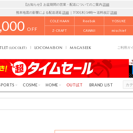
【お知らせ】お盆期間の営業・配送についてのご案内
詳細
熊本地震の影響による配送遅延
詳細
｜7/30 (木) 14時〜 送料改訂
詳細
,000
COLE HAAN
Reebok
YOSUKE
OFF
Z-CRAFT
CAWAII
mischief
TLET
LOCOMAISON
MAGASEEK
(LOCOLET)
ご利用ガ
SPORTS
COSME
HOME
OUTLET
BRAND LIST