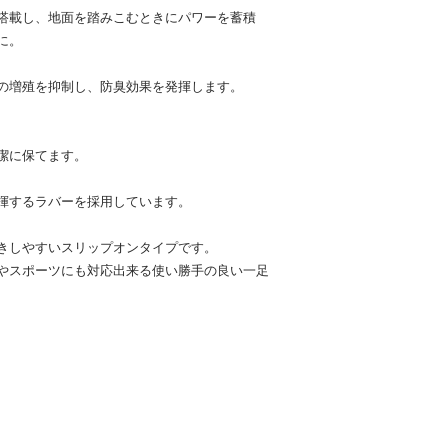
搭載し、地面を踏みこむときにパワーを蓄積
に。
の増殖を抑制し、防臭効果を発揮します。
潔に保てます。
揮するラバーを採用しています。
きしやすいスリップオンタイプです。
やスポーツにも対応出来る使い勝手の良い一足