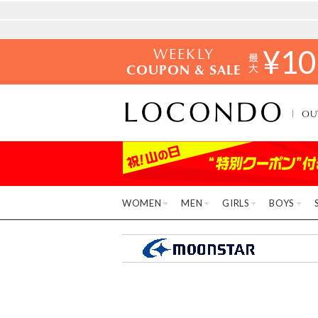
WEEKLY
¥
10
COUPON & SALE
OU
WOMEN
MEN
GIRLS
BOYS