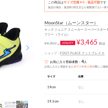
この商品は
サイズ交換￥0・返品可能
です
返品の場合：返送料 (同注文なら複数個でも) 一律￥
MoonStar
（ムーンスター）
キッズ ジュニア スニーカー スーパースター SS
フリー （ライム）
¥3,465
¥4,950
30%OFF
税込
→
ショップ：
FOOT PLACE フットプレイス
4
お気に入り登録者数：
人
お気に入りに登録すると
値下げ
や
再入荷
の際にご連絡
サイズ
在庫
19cm
なし
19.5cm
なし