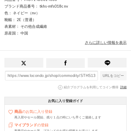
ブランド商品番号
： tkhs-mfs018c nv
色
： ネイビー（nv）
靴幅
： 2E（普通）
表素材
： その他合成繊維
原産国
： 中国
さらに詳しい情報を表示
URLをコピー
紹介プログラムを利用してコイン獲得
詳細
お気に入り登録ガイド
商品
のお気に入り登録
再入荷やセール開始、残り１点の時にいち早くご連絡します
マイブランド
の登録
新商品やセール等、ブランドのお得な情報をお送りします