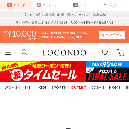
ロコンド
アウトレット
メゾン
マガシーク
【お知らせ】お盆期間の営業・配送についてのご案内
詳細
熊本地震の影響による配送遅延
詳細
｜7/30 (木) 14時〜 送料改訂
詳細
10,000
COLE..
Reebok
YOSUKE
HILLS..
キャンペーン
Z-CRAFT
CAWAII
mis..
NIKE
WOMEN
MEN
KIDS
SPORTS
OUTLET
COSME
HOME
B