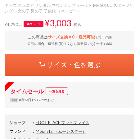
キッズ ジュニア サンダル マウンテンフィールド MF S018C スポーツサ
ンダル 女の子 男の子 子供靴 （ネイビー）
¥3,003
30%OFF
¥4,290
税込
この商品は
サイズ交換￥0・返品可能
です
詳細
返品の場合：返送料 (同注文なら複数個でも) 一律￥660
サイズ・色を選ぶ
タイムセール
一覧を見る
8月13日 (木) 23:59まで
期間
ショップ
：
FOOT PLACE フットプレイス
ブランド
：
MoonStar
（ムーンスター）