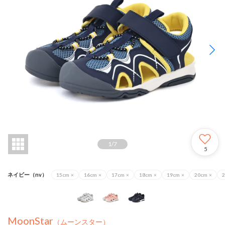
1
/
7
5
ネイビー（nv）
15cm
×
16cm
×
17cm
×
18cm
×
19cm
×
20cm
×
MoonStar
（ムーンスター）