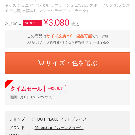
キッズ ジュニア サンダル ラブラッシュ LV1265 スポーツサンダル 女の
子 子供靴 水陸両用 マジックテープ （ブラック）
¥3,080
30%OFF
¥4,400
税込
この商品は
サイズ交換￥0・返品可能
です
詳細
返品の場合：返送料 (同注文なら複数個でも) 一律￥660
サイズ・色を選ぶ
タイムセール
一覧を見る
8月13日 (木) 23:59まで
期間
ショップ
：
FOOT PLACE フットプレイス
ブランド
：
MoonStar
（ムーンスター）