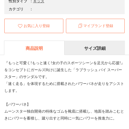
性別タイプ
：
キッズ
カテゴリ
：
お気に入り登録
マイブランド登録
商品説明
サイズ詳細
『もっと可愛く!もっと速く!女の子のスポーツシーンを足元から応援!』
をコンセプトにガールズ向けに誕生した「ラブラッシュ バイ スーパー
スター」のサンダルです。
「速く走る」を体現するために搭載されたパワーバネが走りをアシスト
します。
【パワーバネ】
ムーンスター独自開発の特殊なゴムを靴底に搭載し、地面を踏みこむと
きにパワーを蓄積し、蹴り出すと同時に一気にパワーを推進力に。