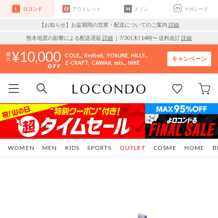
ロコンド
アウトレット
メゾン
マガシーク
【お知らせ】お盆期間の営業・配送についてのご案内
詳細
熊本地震の影響による配送遅延
詳細
｜7/30 (木) 14時〜 送料改訂
詳細
10,000
COLE..
Reebok
YOSUKE
HILLS..
キャンペーン
Z-CRAFT
CAWAII
mis..
NIKE
WOMEN
MEN
KIDS
SPORTS
OUTLET
COSME
HOME
B