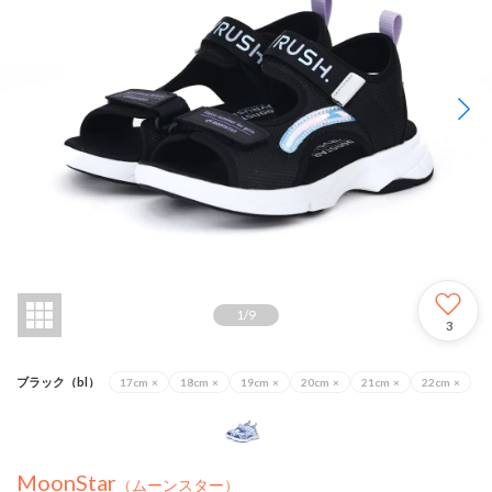
1
/
9
3
ブラック（bl）
17cm
×
18cm
×
19cm
×
20cm
×
21cm
×
22cm
×
MoonStar
（ムーンスター）