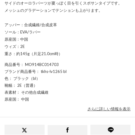
サイドのオーロラパーツが夏っぽく目を引くスポサンタイプです。
メッシュのグラデーションでテンションも上がります。
アッパー：合成繊維/合成皮革
ソール：EVA/ラバー
原産国：中国
ウィズ：2E
重さ：約145g（片足21.0cm時）
商品番号
： MO914BC014703
ブランド商品番号
： tkhs-lv1265 bl
色
： ブラック（bl）
靴幅
： 2E（普通）
表素材
： その他合成繊維
原産国
： 中国
さらに詳しい情報を表示