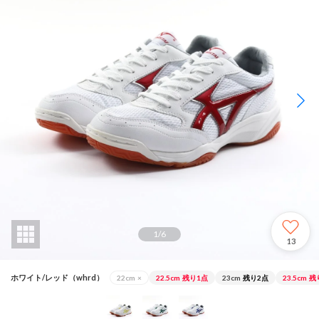
1
/
6
13
ホワイト/レッド（whrd）
22cm
×
22.5cm
残り1点
23cm
残り2点
23.5cm
残