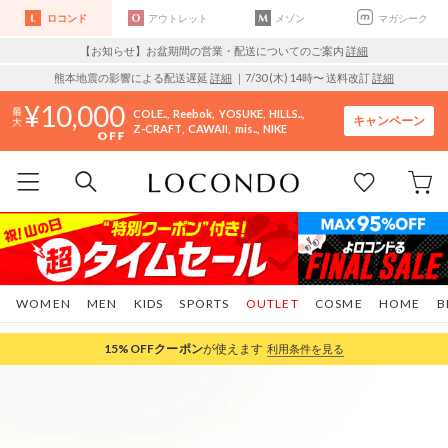
ロコンド
アウトレット
メゾン
マガシーク
【お知らせ】お盆期間の営業・配送についてのご案内
詳細
熊本地震の影響による配送遅延
詳細
｜7/30 (木) 14時〜 送料改訂
詳細
10,000
COLE..
Reebok
YOSUKE
HILLS..
キャンペーン
Z-CRAFT
CAWAII
mis..
NIKE
WOMEN
MEN
KIDS
SPORTS
OUTLET
COSME
HOME
B
15%OFF
クーポン
が使えます
利用条件を見る