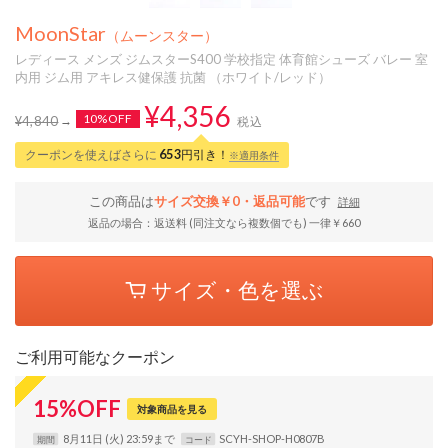
MoonStar
（ムーンスター）
レディース メンズ ジムスターS400 学校指定 体育館シューズ バレー 室
内用 ジム用 アキレス健保護 抗菌 （ホワイト/レッド）
¥4,356
10%OFF
¥4,840
税込
クーポンを使えばさらに
653
円引き！
※適用条件
この商品は
サイズ交換￥0・返品可能
です
詳細
返品の場合：返送料 (同注文なら複数個でも) 一律￥660
サイズ・色を選ぶ
ご利用可能なクーポン
15
%
OFF
対象商品を見る
8月11日 (火) 23:59まで
SCYH-SHOP-H0807B
期間
コード