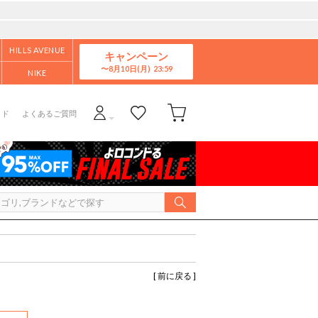
HILLS AVENUE
キャンペーン
8月10日(月)
NIKE
イド
よくあるご質問
[ 前に戻る ]