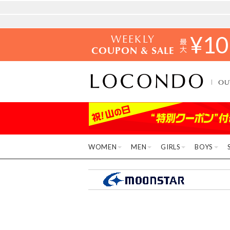
WEEKLY
¥
10
COUPON & SALE
OU
WOMEN
MEN
GIRLS
BOYS