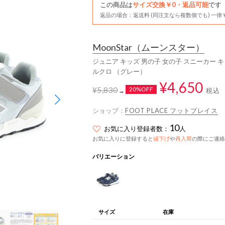
この商品は
サイズ交換￥0・返品可能
です
返品の場合：返送料 (同注文なら複数個でも) 一律￥
MoonStar
（ムーンスター）
ジュニア キッズ 男の子 女の子 スニーカー キャロ
ルクロ （グレー）
¥4,650
¥5,830
20%OFF
税込
→
ショップ：
FOOT PLACE フットプレイス
10
お気に入り登録者数：
人
お気に入りに登録すると
値下げ
や
再入荷
の際にご連絡
バリエーション
サイズ
在庫