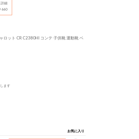
詳細
660
ット CR C2380HI コンテ 子供靴 運動靴 ベ
します
お気に入り