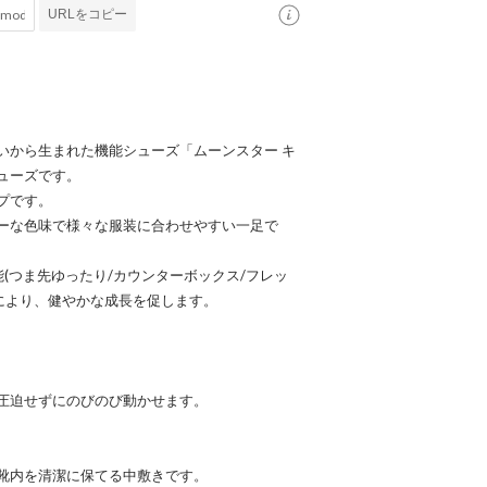
URLをコピー
いから生まれた機能シューズ「ムーンスター キ
ューズです。
プです。
ーな色味で様々な服装に合わせやすい一足で
(つま先ゆったり/カウンターボックス/フレッ
により、健やかな成長を促します。
圧迫せずにのびのび動かせます。
靴内を清潔に保てる中敷きです。