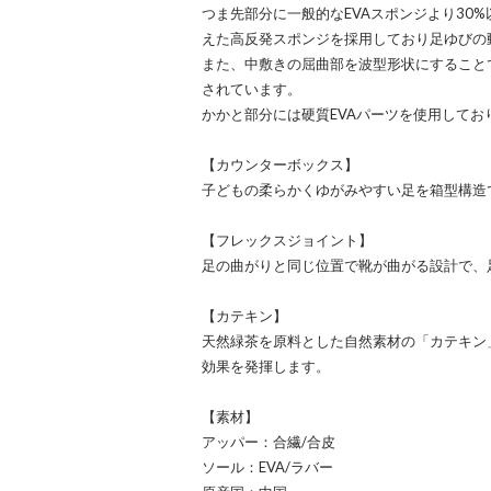
つま先部分に一般的なEVAスポンジより30
えた高反発スポンジを採用しており足ゆびの
また、中敷きの屈曲部を波型形状にすること
されています。
かかと部分には硬質EVAパーツを使用してお
【カウンターボックス】
子どもの柔らかくゆがみやすい足を箱型構造
【フレックスジョイント】
足の曲がりと同じ位置で靴が曲がる設計で、
【カテキン】
天然緑茶を原料とした自然素材の「カテキン
効果を発揮します。
【素材】
アッパー：合繊/合皮
ソール：EVA/ラバー