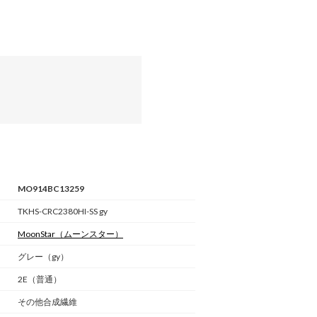
MO914BC13259
TKHS-CRC2380HI-SS gy
MoonStar
（ムーンスター）
グレー（gy）
2E（普通）
その他合成繊維