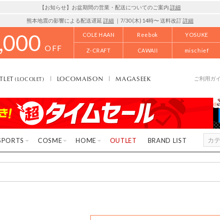
【お知らせ】お盆期間の営業・配送についてのご案内
詳細
熊本地震の影響による配送遅延
詳細
｜7/30 (木) 14時〜 送料改訂
詳細
,000
COLE HAAN
Reebok
YOSUKE
OFF
Z-CRAFT
CAWAII
mischief
TLET
LOCOMAISON
MAGASEEK
(LOCOLET)
ご利用ガ
SPORTS
COSME
HOME
OUTLET
BRAND LIST