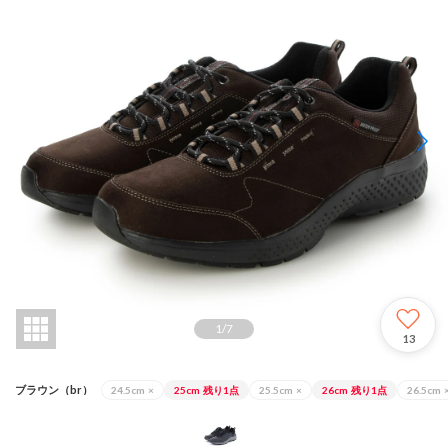
1
/
7
13
ブラウン（br）
24.5cm
×
25cm
残り1点
25.5cm
×
26cm
残り1点
26.5cm