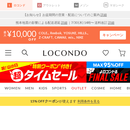
ロコンド
アウトレット
メゾン
マガシーク
【お知らせ】お盆期間の営業・配送についてのご案内
詳細
熊本地震の影響による配送遅延
詳細
｜7/30 (木) 14時〜 送料改訂
詳細
10,000
COLE..
Reebok
YOSUKE
HILLS..
キャンペーン
Z-CRAFT
CAWAII
mis..
NIKE
WOMEN
MEN
KIDS
SPORTS
OUTLET
COSME
HOME
B
15%OFF
クーポン
が使えます
利用条件を見る