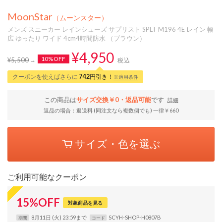
MoonStar
（ムーンスター）
メンズ スニーカー レインシューズ サプリスト SPLT M196 4E レイン 幅
広 ゆったり ワイド 4cm4時間防水 （ブラウン）
¥4,950
10%OFF
¥5,500
税込
クーポンを使えばさらに
742
円引き！
※適用条件
この商品は
サイズ交換￥0・返品可能
です
詳細
返品の場合：返送料 (同注文なら複数個でも) 一律￥660
サイズ・色を選ぶ
ご利用可能なクーポン
15
%
OFF
対象商品を見る
8月11日 (火) 23:59まで
SCYH-SHOP-H0807B
期間
コード