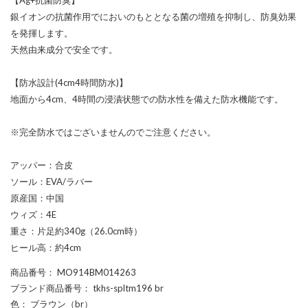
銀イオンの抗菌作用でにおいのもととなる菌の増殖を抑制し、防臭効果
を発揮します。
天然由来成分で安全です。
【防水設計(4cm4時間防水)】
地面から4cm、4時間の浸漬状態での防水性を備えた防水機能です。
※完全防水ではございませんのでご注意ください。
アッパー：合皮
ソール：EVA/ラバー
原産国：中国
ウィズ：4E
重さ：片足約340g（26.0cm時）
ヒール高：約4cm
商品番号
： MO914BM014263
ブランド商品番号
： tkhs-spltm196 br
色
： ブラウン（br）