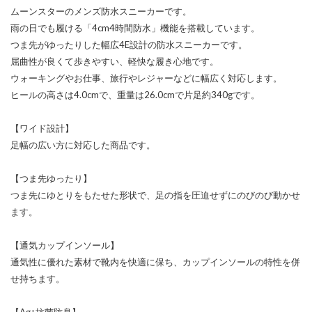
ムーンスターのメンズ防水スニーカーです。
雨の日でも履ける「4cm4時間防水」機能を搭載しています。
つま先がゆったりした幅広4E設計の防水スニーカーです。
屈曲性が良くて歩きやすい、軽快な履き心地です。
ウォーキングやお仕事、旅行やレジャーなどに幅広く対応します。
ヒールの高さは4.0cmで、重量は26.0cmで片足約340gです。
【ワイド設計】
足幅の広い方に対応した商品です。
【つま先ゆったり】
つま先にゆとりをもたせた形状で、足の指を圧迫せずにのびのび動かせ
ます。
【通気カップインソール】
通気性に優れた素材で靴内を快適に保ち、カップインソールの特性を併
せ持ちます。
【Ag+抗菌防臭】