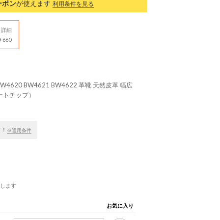
ーポン
が使えます
利用条件を見る
詳細
660
20 BW4621 BW4622 革靴 天然皮革 幅広
レートチップ）
す！
※適用条件
します
お気に入り