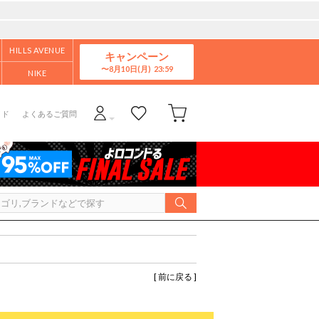
HILLS AVENUE
キャンペーン
8月10日(月)
NIKE
イド
よくあるご質問
[ 前に戻る ]