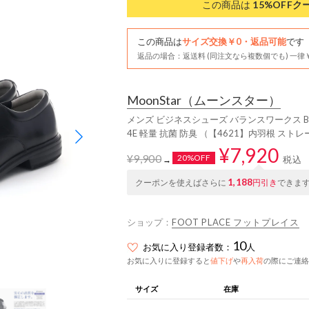
この商品は
15%OFF
ク
この商品は
サイズ交換￥0・返品可能
です
返品の場合：返送料 (同注文なら複数個でも) 一律￥
MoonStar
（ムーンスター）
メンズ ビジネスシューズ バランスワークス BW46
4E 軽量 抗菌 防臭 （【4621】内羽根 スト
¥7,920
¥9,900
20%OFF
税込
→
1,188
クーポンを使えばさらに
円引き
できま
ショップ：
FOOT PLACE フットプレイス
10
お気に入り登録者数：
人
お気に入りに登録すると
値下げ
や
再入荷
の際にご連絡
サイズ
在庫