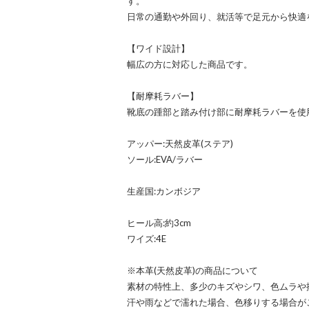
す。
日常の通勤や外回り、就活等で足元から快適
【ワイド設計】
幅広の方に対応した商品です。
【耐摩耗ラバー】
靴底の踵部と踏み付け部に耐摩耗ラバーを使
アッパー:天然皮革(ステア)
ソール:EVA/ラバー
生産国:カンボジア
ヒール高:約3cm
ワイズ:4E
※本革(天然皮革)の商品について
素材の特性上、多少のキズやシワ、色ムラや
汗や雨などで濡れた場合、色移りする場合が