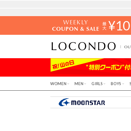
WEEKLY
¥
10
COUPON & SALE
OU
WOMEN
MEN
GIRLS
BOYS