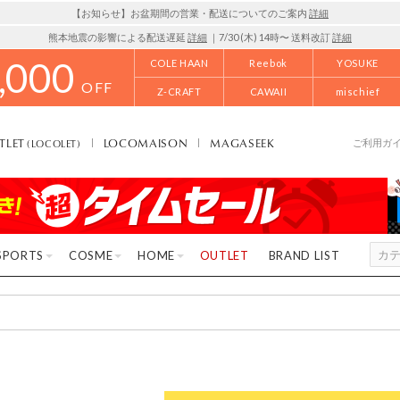
【お知らせ】お盆期間の営業・配送についてのご案内
詳細
熊本地震の影響による配送遅延
詳細
｜7/30 (木) 14時〜 送料改訂
詳細
,000
COLE HAAN
Reebok
YOSUKE
OFF
Z-CRAFT
CAWAII
mischief
TLET
LOCOMAISON
MAGASEEK
(LOCOLET)
ご利用ガ
SPORTS
COSME
HOME
OUTLET
BRAND LIST