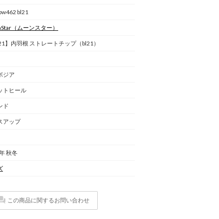
bw462 bl21
Star
（ムーンスター）
21】内羽根 ストレートチップ（bl21）
ボジア
ットヒール
ンド
スアップ
5年 秋冬
ズ
この商品に関するお問い合わせ