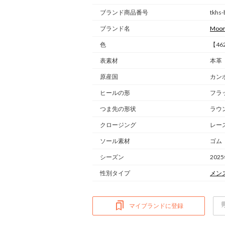
ブランド商品番号
tkhs-
ブランド名
Moon
色
【46
表素材
本革
原産国
カン
ヒールの形
フラ
つま先の形状
ラウ
クロージング
レー
ソール素材
ゴム
シーズン
202
性別タイプ
メン
マイブランドに登録