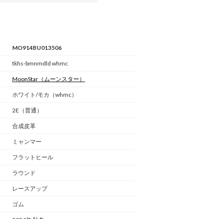
MO914BU013506
tkhs-bmnmdld whmc
MoonStar
（ムーンスター）
ホワイト/モカ（whmc）
2E（普通）
合成皮革
ミャンマー
フラットヒール
ラウンド
レースアップ
ゴム