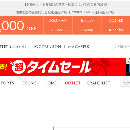
【お知らせ】お盆期間の営業・配送についてのご案内
詳細
熊本地震の影響による配送遅延
詳細
｜7/30 (木) 14時〜 送料改訂
詳細
,000
COLE HAAN
Reebok
YOSUKE
OFF
Z-CRAFT
CAWAII
mischief
TLET
LOCOMAISON
MAGASEEK
(LOCOLET)
ご利用ガ
SPORTS
COSME
HOME
OUTLET
BRAND LIST