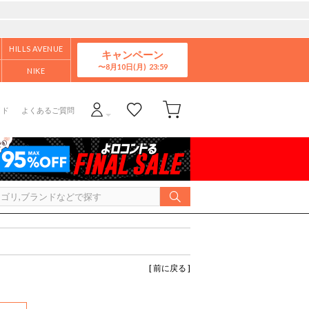
HILLS AVENUE
キャンペーン
8月10日(月)
NIKE
イド
よくあるご質問
[ 前に戻る ]