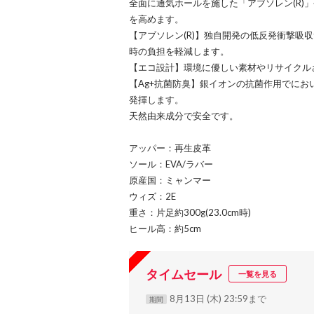
全面に通気ホールを施した「アブソレン(R)
を高めます。
【アブソレン(R)】独自開発の低反発衝撃吸
時の負担を軽減します。
【エコ設計】環境に優しい素材やリサイクル
【Ag+抗菌防臭】銀イオンの抗菌作用でに
発揮します。
天然由来成分で安全です。
アッパー：再生皮革
ソール：EVA/ラバー
原産国：ミャンマー
ウィズ：2E
重さ：片足約300g(23.0cm時)
ヒール高：約5cm
タイムセール
一覧を見る
8月13日 (木) 23:59まで
期間