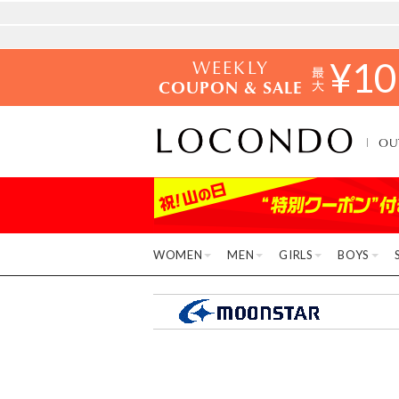
WEEKLY
¥
10
COUPON & SALE
OU
WOMEN
MEN
GIRLS
BOYS