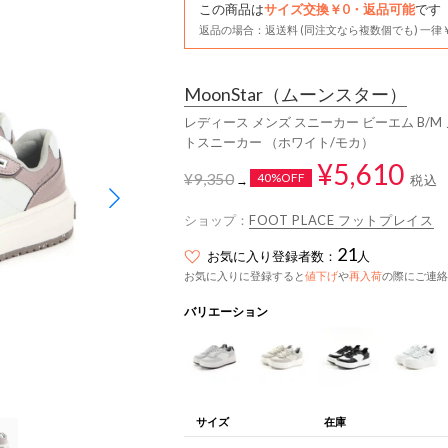
この商品は
サイズ交換￥0・返品可能
です
返品の場合：返送料 (同注文なら複数個でも) 一律￥
MoonStar
（ムーンスター）
レディース メンズ スニーカー ビーエム B/M
トスニーカー （ホワイト/モカ）
¥5,610
¥9,350
40%OFF
税込
→
ショップ：
FOOT PLACE フットプレイス
21
お気に入り登録者数：
人
お気に入りに登録すると
値下げ
や
再入荷
の際にご連絡
バリエーション
サイズ
在庫