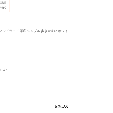
詳細
660
 ノマドライド 厚底 シンプル 歩きやすい ホワイ
します
お気に入り