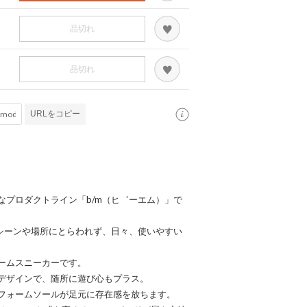
品切れ
品切れ
URLをコピー
なプロダクトライン「b/m（ヒ゛ーエム）」で
にシーンや場所にとらわれず、日々、使いやすい
ームスニーカーです。
デザインで、随所に遊び心もプラス。
フォームソールが足元に存在感を放ちます。