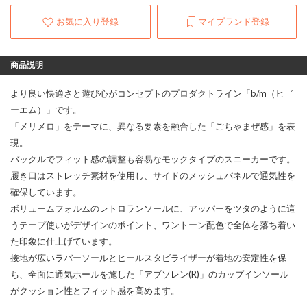
お気に入り登録
マイブランド登録
商品説明
より良い快適さと遊び心がコンセプトのプロダクトライン「b/m（ヒ゛
ーエム）」です。
「メリメロ」をテーマに、異なる要素を融合した「ごちゃまぜ感」を表
現。
バックルでフィット感の調整も容易なモックタイプのスニーカーです。
履き口はストレッチ素材を使用し、サイドのメッシュパネルで通気性を
確保しています。
ボリュームフォルムのレトロランソールに、アッパーをツタのように這
うテープ使いがデザインのポイント、ワントーン配色で全体を落ち着い
た印象に仕上げています。
接地が広いラバーソールとヒールスタビライザーが着地の安定性を保
ち、全面に通気ホールを施した「アブソレン(R)」のカップインソール
がクッション性とフィット感を高めます。