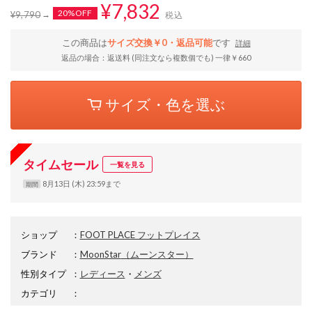
¥7,832
20%OFF
¥9,790
税込
この商品は
サイズ交換￥0・返品可能
です
詳細
返品の場合：返送料 (同注文なら複数個でも) 一律￥660
サイズ・色を選ぶ
タイムセール
一覧を見る
8月13日 (木) 23:59まで
期間
ショップ
：
FOOT PLACE フットプレイス
ブランド
：
MoonStar
（ムーンスター）
性別タイプ
：
レディース
・
メンズ
カテゴリ
：