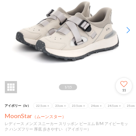
1
/
15
11
アイボリー（iv）
22.5cm
×
23cm
×
23.5cm
×
24cm
×
24.5cm
×
25cm
MoonStar
（ムーンスター）
レディース メンズ スニーカー スリッポン ビーエム B/M アイビーモッ
ク ハンズフリー 厚底 歩きやすい （アイボリー）