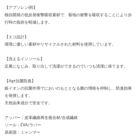
【アブソレン(R)】
独自開発の低反発衝撃吸収素材で、着地の衝撃を吸収することにより歩
行時の負担を軽減します。
【エコ設計】
環境に優しい素材やリサイクルされた材料を使用しています。
【洗えるインソール】
足裏になじみ、取り出して洗濯ができるのでいつも清潔に保てます。
【Ag+抗菌防臭】
銀イオンの抗菌作用でにおいのもととなる菌の増殖を抑制し、防臭効果
を発揮します。
天然由来成分で安全です。
アッパー：皮革繊維再生複合材/合成繊維
ソール：EVA/ラバー
原産国：ミャンマー