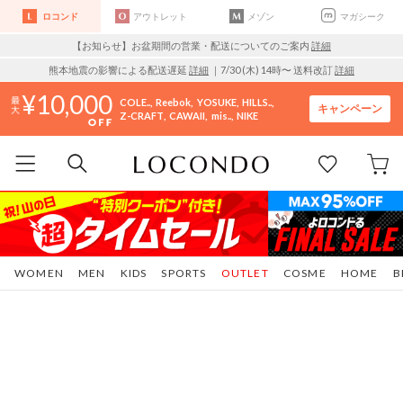
ロコンド
アウトレット
メゾン
マガシーク
【お知らせ】お盆期間の営業・配送についてのご案内
詳細
熊本地震の影響による配送遅延
詳細
｜7/30 (木) 14時〜 送料改訂
詳細
10,000
COLE..
Reebok
YOSUKE
HILLS..
キャンペーン
Z-CRAFT
CAWAII
mis..
NIKE
WOMEN
MEN
KIDS
SPORTS
OUTLET
COSME
HOME
B