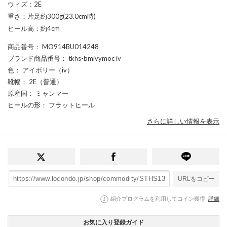
ウィズ：2E
重さ：片足約300g(23.0cm時)
ヒール高：約4cm
商品番号
： MO914BU014248
ブランド商品番号
： tkhs-bmivymoc iv
色
： アイボリー（iv）
靴幅
： 2E（普通）
原産国
： ミャンマー
ヒールの形
： フラットヒール
さらに詳しい情報を表示
URLをコピー
紹介プログラムを利用してコイン獲得
詳細
お気に入り登録ガイド