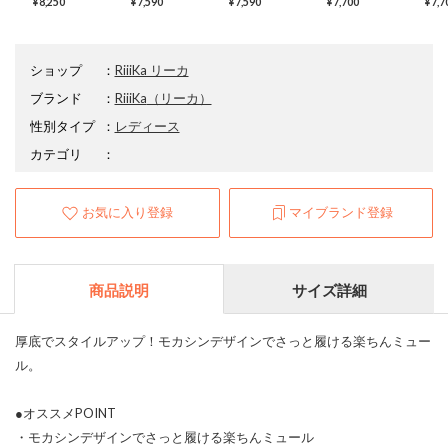
¥8,250
¥7,590
¥7,590
¥7,700
¥7,7
ショップ
：
RiiiKa リーカ
ブランド
：
RiiiKa
（リーカ）
性別タイプ
：
レディース
カテゴリ
：
お気に入り登録
マイブランド登録
商品説明
サイズ詳細
厚底でスタイルアップ！モカシンデザインでさっと履ける楽ちんミュー
ル。
●オススメPOINT
・モカシンデザインでさっと履ける楽ちんミュール