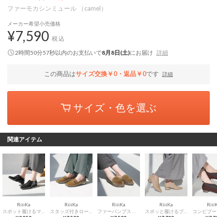
ファーモカシンミュール （camel）
メーカー希望小売価格
¥7,590
税込
2時間50分56秒
以内
のお支払いで
8月8日(土)
にお届け
詳細
この商品は
サイズ交換￥0・返品￥0
です
詳細
サイズ・色を選ぶ
関連アイテム
RiiiKa
RiiiKa
RiiiKa
RiiiKa
Riii
スポット履けるマニッシュシューズ （black）
スタッズ付きローファー （brown）
ファーパンプス （oak）
スポッと履けるブーティ （beige）