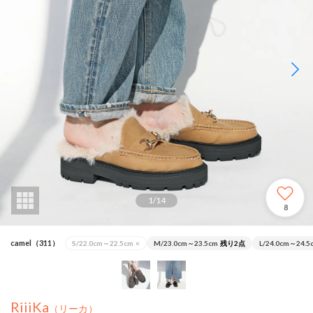
1
/
14
8
camel（311）
S/22.0cm～22.5cm
×
M/23.0cm～23.5cm
残り2点
L/24.0cm～24.5
RiiiKa
（リーカ）