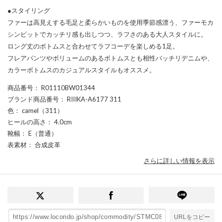
●スタイリング
ファーは高見えする毛足と柔らかいものを使用季節感漂う、ファーモカ
シンビットでカッチリ感も出しつつ、ラフさのある大人スタイルに。
ロング丈のボトムスと合わせてラフコーデを楽しめる1足。
フレアパンツやボリュームのあるボトムスとも相性バッチリデニムや、
カラーボトムスのカジュアルスタイルもオススメ。
商品番号
： R01110BW01344
ブランド商品番号
： RIIIKA-A6177 311
色
： camel（311）
ヒールの高さ
： 4.0cm
靴幅
： E（普通）
表素材
： 合成皮革
さらに詳しい情報を表示
URLをコピー