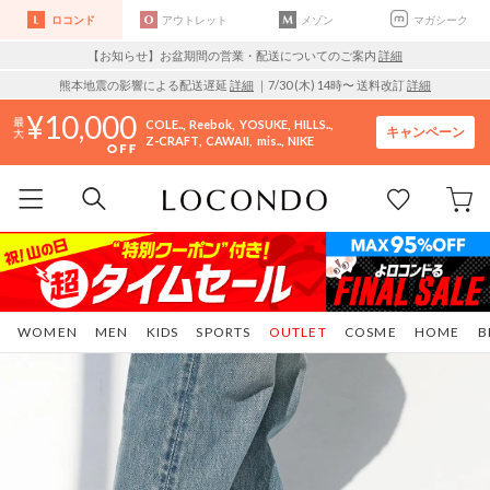
ロコンド
アウトレット
メゾン
マガシーク
【お知らせ】お盆期間の営業・配送についてのご案内
詳細
熊本地震の影響による配送遅延
詳細
｜7/30 (木) 14時〜 送料改訂
詳細
10,000
COLE..
Reebok
YOSUKE
HILLS..
キャンペーン
Z-CRAFT
CAWAII
mis..
NIKE
WOMEN
MEN
KIDS
SPORTS
OUTLET
COSME
HOME
B