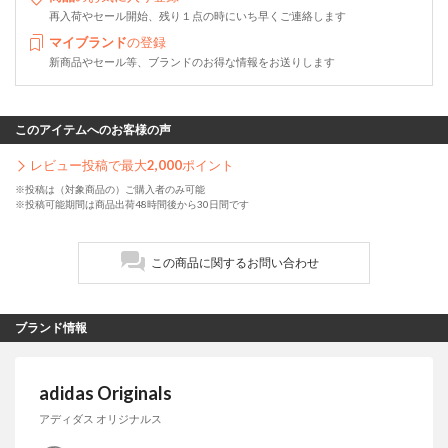
再入荷やセール開始、残り１点の時にいち早くご連絡します
マイブランド
の登録
新商品やセール等、ブランドのお得な情報をお送りします
このアイテムへのお客様の声
レビュー投稿で最大
2,000
ポイント
※投稿は（対象商品の）ご購入者のみ可能
※投稿可能期間は商品出荷48時間後から30日間です
この商品に関するお問い合わせ
ブランド情報
adidas Originals
アディダス オリジナルス