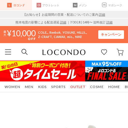
ロコンド
アウトレット
メゾン
マガシーク
【お知らせ】お盆期間の営業・配送についてのご案内
詳細
熊本地震の影響による配送遅延
詳細
｜7/30 (木) 14時〜 送料改訂
詳細
10,000
COLE..
Reebok
YOSUKE
HILLS..
キャンペーン
Z-CRAFT
CAWAII
mis..
NIKE
WOMEN
MEN
KIDS
SPORTS
OUTLET
COSME
HOME
B