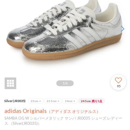
1
/
6
95
Silver(JR0035)
23cm
×
23.5cm
×
24cm
×
24.5cm
残り1点
adidas Originals
（アディダス オリジナルス）
SAMBA OG W シルバーメタリック サンバ JR0035 シューズ レディー
ス （Silver(JR0035)）