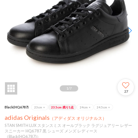
1
/
7
27
Black(HQ6787)
23cm
×
23.5cm
残り1点
24cm
×
24.5cm
×
adidas Originals
（アディダス オリジナルス）
STAN SMITH LUX スタンスミス オールブラック ラグジュアリー レザー
スニーカー HQ6787 黒 シューズ メンズ レディース
（Black(HQ6787)）