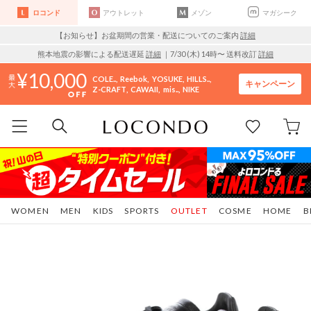
ロコンド
アウトレット
メゾン
マガシーク
【お知らせ】お盆期間の営業・配送についてのご案内
詳細
熊本地震の影響による配送遅延
詳細
｜7/30 (木) 14時〜 送料改訂
詳細
10,000
COLE..
Reebok
YOSUKE
HILLS..
キャンペーン
Z-CRAFT
CAWAII
mis..
NIKE
WOMEN
MEN
KIDS
SPORTS
OUTLET
COSME
HOME
B