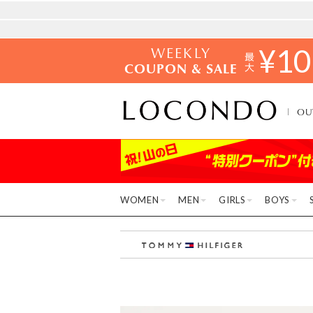
WEEKLY
¥
10
COUPON & SALE
OU
WOMEN
MEN
GIRLS
BOYS