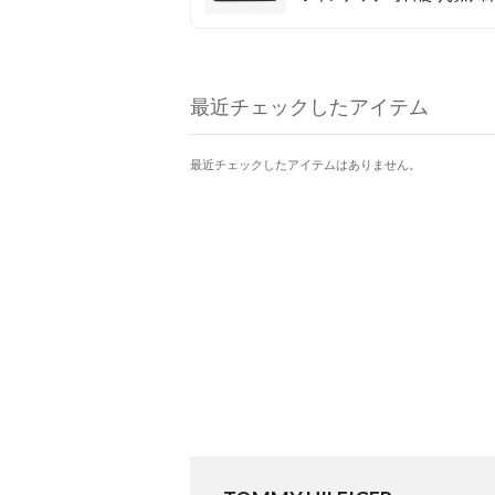
こそ妥協したくない！ そんな
を全ラインナップでご紹介し
そろそろ新生活の準備に向け
財布を一新してみては？
最近チェックしたアイテム
最近チェックしたアイテムはありません。