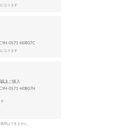
効になります
CYH-0571-H0807C
効になります
円以上
CYH-0571-H0807H
ます
合
の適用はできません。