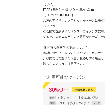
【サイズ】
FREE：縦9.0cm 横12.0cm 厚み1.3cm
【TOMMY HILFIGER】
永遠のアメリカンクラシックをベースにモダ
ルフィガー。
都会的で洗練されたメンズ・ウィメンズに加
ジュアルなデニムラインと豊富なカテゴリー
※本革(天然皮革)の商品について
素材の特性上、多少のキズやシワ、色ムラや
汗や雨などで濡れた場合、色移りする場合が
濡らさないようご注意下さい。
ご利用可能なクーポン
30
%
OFF
対象商品を見る
対象
ショップ
3点以上
条件
8月11日 (火) 23:59まで
S
期間
コード