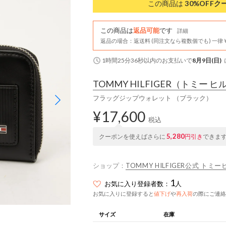
この商品は
30%OFF
ク
この商品は
返品可能
です
詳細
返品の場合：返送料 (同注文なら複数個でも) 一律￥
1時間25分35秒
以内
のお支払いで
8月9日(日)
TOMMY HILFIGER
（トミー ヒ
フラッグジップウォレット （ブラック）
¥17,600
税込
5,280
クーポンを使えばさらに
円引き
できま
ショップ：
TOMMY HILFIGER公式 トミ
1
お気に入り登録者数：
人
お気に入りに登録すると
値下げ
や
再入荷
の際にご連絡
サイズ
在庫