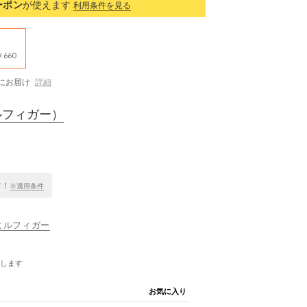
ーポン
が使えます
利用条件を見る
660
にお届け
詳細
ルフィガー）
す！
※適用条件
ーヒルフィガー
します
お気に入り