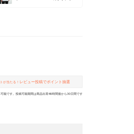
象徴する レッド×ネイビー×ホワイ
トのフラッグモチーフを ラインのよ
うに胸元に配したカジュアルな半袖
Ｔシャツ。
レビュー投稿でポイント抽選
トが当たる！
可能です。投稿可能期間は商品出荷48時間後から30日間です