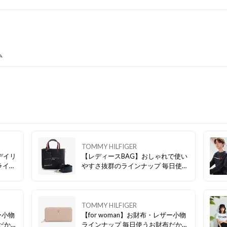
ム
TOMMY HILFIGER
デイリ
【レディースBAG】おしゃれで使い
ライン
やすさ抜群のラインナップ 毎日使う
からこそこだわりたい、おしゃれで
実用性も兼ね備えるおすすめのレデ
ィースBAGをご紹介！ シンプルな
デザインからアイコニックなロゴま
TOMMY HILFIGER
で、是非お買い物の参考にチェック
ー小物
【for woman】お財布・レザー小物
してみてください♪
だから
ラインナップ 毎日使うお財布だから