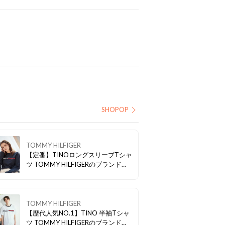
SHOPOP
TOMMY HILFIGER
【定番】TINOロングスリーブTシャ
ツ TOMMY HILFIGERのブランドを
象徴する レッド×ネイビー×ホワイ
トのフラッグモチーフを ラインのよ
うに胸元に配したカジュアルな長袖
Ｔシャツ。
TOMMY HILFIGER
【歴代人気NO.1】TINO 半袖Tシャ
ツ TOMMY HILFIGERのブランドを