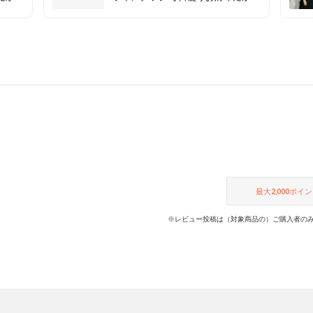
お財布
こそ妥協したくない！ そんなお財布
ます。
を全ラインナップでご紹介します。
て、お
そろそろ新生活の準備に向けて、お
財布を一新してみては？
最大
2,000
ポイン
※レビュー投稿は（対象商品の）ご購入者のみ