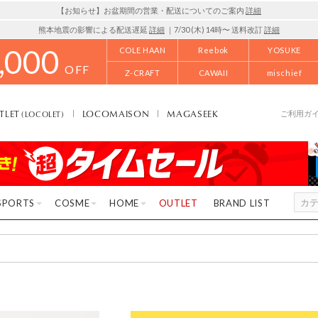
【お知らせ】お盆期間の営業・配送についてのご案内
詳細
熊本地震の影響による配送遅延
詳細
｜7/30 (木) 14時〜 送料改訂
詳細
,000
COLE HAAN
Reebok
YOSUKE
OFF
Z-CRAFT
CAWAII
mischief
TLET
LOCOMAISON
MAGASEEK
(LOCOLET)
ご利用ガ
SPORTS
COSME
HOME
OUTLET
BRAND LIST