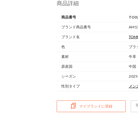
商品詳細
商品番号
TO3
ブランド商品番号
AM13
ブランド名
TOMM
色
ブラ
素材
牛革
原産国
中国
シーズン
202
性別タイプ
メン
マイブランドに登録