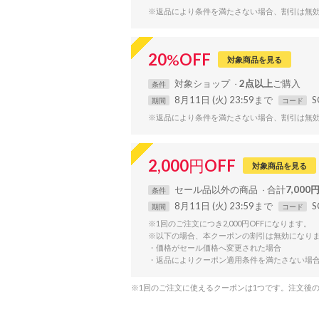
※返品により条件を満たさない場合、割引は無
20
%
OFF
対象商品を見る
対象
ショップ
2点以上
条件
8月11日 (火) 23:59まで
S
期間
コード
※返品により条件を満たさない場合、割引は無
2,000
円
OFF
対象商品を見る
セール品以外の商品
合計
7,000
条件
8月11日 (火) 23:59まで
S
期間
コード
※1回のご注文につき2,000円OFFになります。
※以下の場合、本クーポンの割引は無効になり
・価格がセール価格へ変更された場合
・返品によりクーポン適用条件を満たさない場
※1回のご注文に使えるクーポンは1つです。注文後