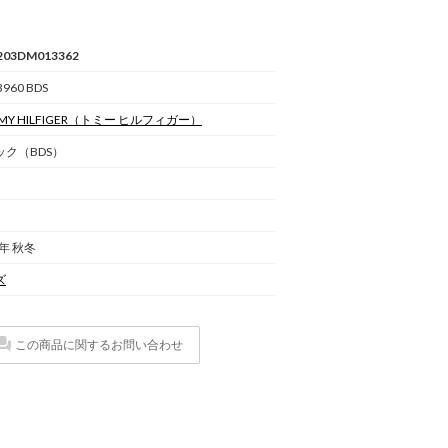
203DM013362
960 BDS
Y HILFIGER
（トミー ヒルフィガー）
ック（BDS）
5年 秋冬
ズ
この商品に関するお問い合わせ