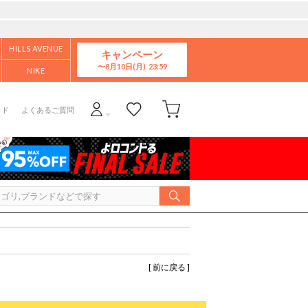
HILLS AVENUE
キャンペーン
8月10日(月)
NIKE
イド
よくあるご質問
[ 前に戻る ]