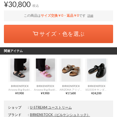
¥30,800
税込
この商品は
サイズ交換￥0・返品￥0
です
詳細
サイズ・色を選ぶ
関連アイテム
BIRKENSTOCK
BIRKENSTOCK
BIRKENSTOCK
BIRKENSTOCK
Arizona Big Buckle EVA アリゾナ ビッグバックル 1029641 1029642 1029651 サンダル ユニセックス （BLACK/ブラック）
Arizona Big Buckle EVA アリゾナ ビッグバックル 1029641 1029642 1029651 サンダル ユニセックス （FONDANT PINK/フォンダン ピンク）
ARIZONA アリゾナ Birko-Flor nubuck ビルコフロー ヌバック （ストーン(ナロー)）
1023334 サンダル ギゼー ビッグバックル GIZEH BIG BUCKLE レディース シューズ （ブラック(レギュラー)）
¥9,900
¥9,900
¥17,600
¥24,200
ショップ
：
U-STREAM ユーストリーム
ブランド
：
BIRKENSTOCK
（ビルケンシュトック）