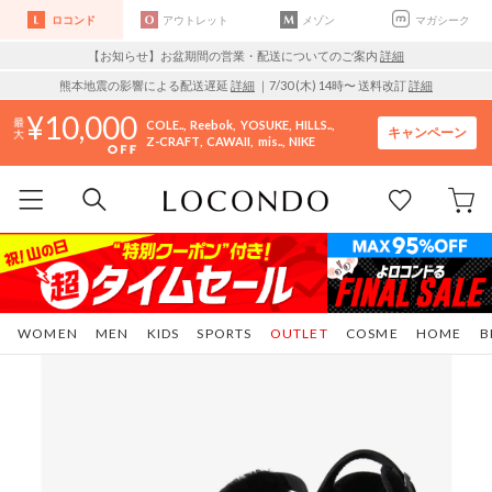
ロコンド
アウトレット
メゾン
マガシーク
【お知らせ】お盆期間の営業・配送についてのご案内
詳細
熊本地震の影響による配送遅延
詳細
｜7/30 (木) 14時〜 送料改訂
詳細
10,000
COLE..
Reebok
YOSUKE
HILLS..
キャンペーン
Z-CRAFT
CAWAII
mis..
NIKE
WOMEN
MEN
KIDS
SPORTS
OUTLET
COSME
HOME
B