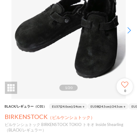
1
/
20
0
BLACK/レギュラー（C01）
EU37(24.0cm)/24cm
○
EU38(24.5cm)/24.5cm
○
EU3
BIRKENSTOCK
（ビルケンシュトック）
ビルケンシュトック BIRKENSTOCK TOKIO トキオ Inside Shearling
（BLACK/レギュラー）