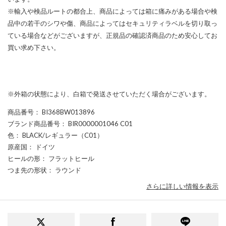
※輸入や検品ルートの都合上、商品によっては箱に痛みがある場合や検
品中の若干のシワや傷、商品によってはセキュリティラベルを切り取っ
ている場合などがございますが、正規品の確認済商品のため安心してお
買い求め下さい。
※外箱の状態により、白箱で発送させていただく場合がございます。
商品番号
： BI368BW013896
ブランド商品番号
： BIR0000001046 C01
色
： BLACK/レギュラー（C01）
原産国
： ドイツ
ヒールの形
： フラットヒール
つま先の形状
： ラウンド
さらに詳しい情報を表示