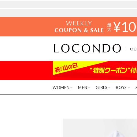
WEEKLY
¥
10
COUPON & SALE
OU
WOMEN
MEN
GIRLS
BOYS