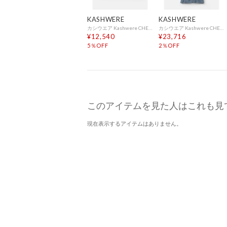
KASHWERE
KASHWERE
カシウエア Kashwere CHENILLA CLASSIC シェニール クラシック Baby Blanket Solid w/ Cap BBCH-BCS01 （STONE(035)）
カシウエア Kashwere CHENILLA CLASSIC シェニール クラシック Adult Robe Signature Hooded RBCH-SHO01 （VINTAGE BLUE(420)）
¥12,540
¥23,716
5％OFF
2％OFF
このアイテムを見た人はこれも見
現在表示するアイテムはありません。