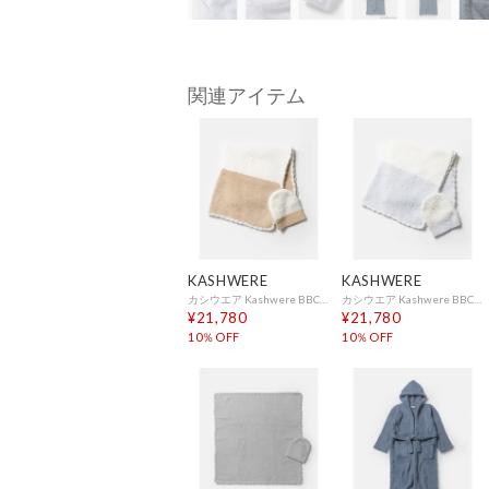
関連アイテム
KASHWERE
KASHWERE
カシウエア Kashwere BBCH-BCB01 ブランケット Baby Blanket-Rugby Center Stripe w/ Cap （TEDDY×CREME(232)）
カシウエア Kashwere BBCH-BCB01 ブランケット Baby Blanket-Rugby Center Stripe w/ Cap （ICE BLUE×CREME(458)）
¥21,780
¥21,780
10％OFF
10％OFF