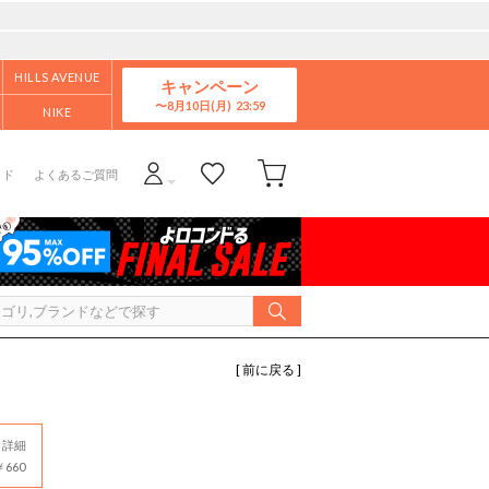
HILLS AVENUE
キャンペーン
8月10日(月)
NIKE
イド
よくあるご質問
[ 前に戻る ]
詳細
660