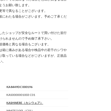
ようお願い致します。
更等で異なることがございます。
岐にわたる場合がございます。予めご了承くだ
したショップが安全なルートで買い付けた並行
けられませんので予め御了承下さい。
規価格と異なる場合もございます。
は箱に痛みがある場合や検品中の若干のシワや
り取っている場合などがございますが、正規品
い。
KA8449DC000196
KAS0000001003 C01
KASHWERE
（カシウェア）
WHITE(100)（C01）