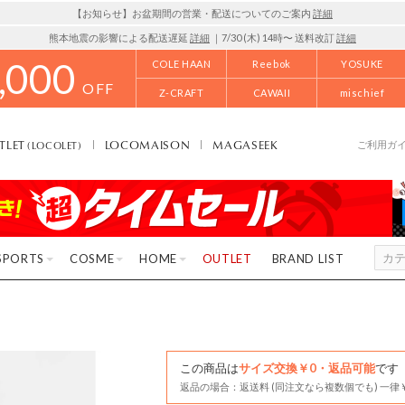
【お知らせ】お盆期間の営業・配送についてのご案内
詳細
熊本地震の影響による配送遅延
詳細
｜7/30 (木) 14時〜 送料改訂
詳細
,000
COLE HAAN
Reebok
YOSUKE
OFF
Z-CRAFT
CAWAII
mischief
TLET
LOCOMAISON
MAGASEEK
(LOCOLET)
ご利用ガ
SPORTS
COSME
HOME
OUTLET
BRAND LIST
この商品は
サイズ交換￥0・返品可能
です
返品の場合：返送料 (同注文なら複数個でも) 一律￥