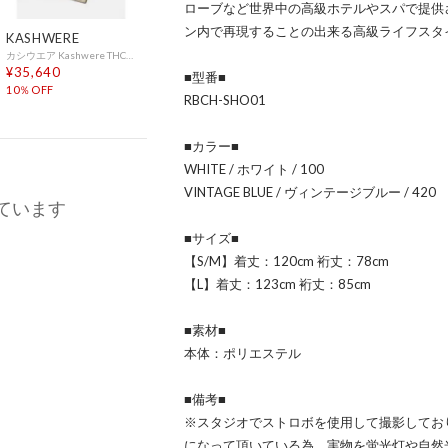
ローブなど世界中の高級ホテルやスパで提供
ン内で再現することの出来る高級ライフスタ
KASHWERE
カシウエア Kashwere THCH DSK01 ブランケット THROW DAMASK メンズ レディース ダマスク スローケット ひざ掛け T-28 183×135cm （WHEAT×CREME(287)）
¥35,640
■型番■
10％OFF
RBCH-SHO01
■カラー■
WHITE / ホワイト / 100
VINTAGE BLUE / ヴィンテージブルー / 420
ています
■サイズ■
【S/M】着丈：120cm 裄丈：78cm
【L】着丈：123cm 裄丈：85cm
■素材■
本体：ポリエステル
■備考■
※スタジオでストロボを使用して撮影してお
になって頂いている為、実物を蛍光灯や自然