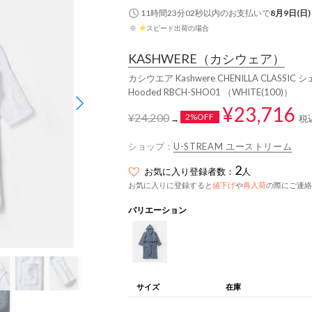
11時間23分01秒
以内
のお支払いで
8月9日(日)
※
スピード出荷の場合
KASHWERE
（カシウェア）
カシウエア Kashwere CHENILLA CLASSIC シ
Hooded RBCH-SHO01 （WHITE(100)）
¥23,716
¥24,200
2%OFF
税
→
ショップ：
U-STREAM ユーストリーム
2
お気に入り登録者数：
人
お気に入りに登録すると
値下げ
や
再入荷
の際にご連絡
バリエーション
サイズ
在庫