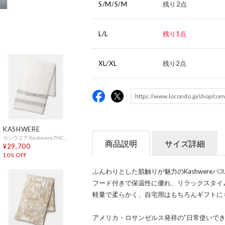
S/M/S/M
残り2点
L/L
残り1点
XL/XL
残り2点
KASHWERE
カシウエア Kashwere THCH-STR01 ブランケット Throw 2 Stripes メンズ レディース ストライプ スローケット ひざ掛け 178×132cm （CREME×LINEN(125)）
商品説明
サイズ詳細
¥29,700
10％OFF
ふんわりとした肌触りが魅力のKashwereバ
フード付きで保温性に優れ、リラックスタイ
軽量で柔らかく、自宅用はもちろんギフトに
アメリカ・ロサンゼルス発祥の”日常使いで