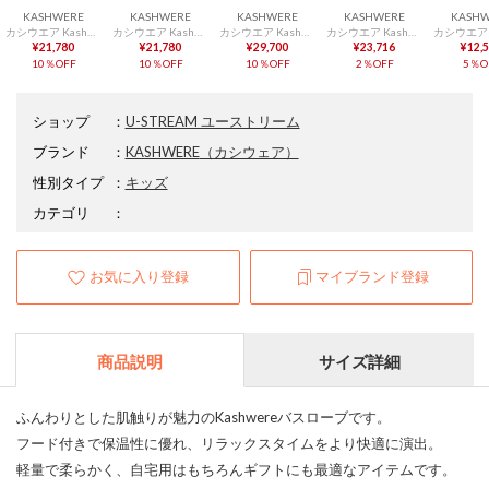
KASHWERE
KASHWERE
KASHWERE
KASHWERE
KASHW
カシウエア Kashwere BBCH-BCB01 ブランケット Baby Blanket-Rugby Center Stripe w/ Cap （TEDDY×CREME(232)）
カシウエア Kashwere BBCH-BCB01 ブランケット Baby Blanket-Rugby Center Stripe w/ Cap （ICE BLUE×CREME(458)）
カシウエア Kashwere THCH-STR01 ブランケット Throw 2 Stripes メンズ レディース ストライプ スローケット ひざ掛け 178×132cm （CREME×LINEN(125)）
カシウエア Kashwere CHENILLA CLASSIC シェニール クラシック Adult Robe Signature Hooded RBCH-SHO01 （WHITE(100)）
¥21,780
¥21,780
¥29,700
¥23,716
¥12,
10％OFF
10％OFF
10％OFF
2％OFF
5％O
ショップ
：
U-STREAM ユーストリーム
ブランド
：
KASHWERE
（カシウェア）
性別タイプ
：
キッズ
カテゴリ
：
お気に入り登録
マイブランド登録
商品説明
サイズ詳細
ふんわりとした肌触りが魅力のKashwereバスローブです。
フード付きで保温性に優れ、リラックスタイムをより快適に演出。
軽量で柔らかく、自宅用はもちろんギフトにも最適なアイテムです。