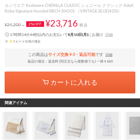
カシウエア Kashwere CHENILLA CLASSIC シェニール クラシック Adult
Robe Signature Hooded RBCH-SHO01 （VINTAGE BLUE(420)）
¥23,716
2%OFF
¥24,200
税込
17時間14分43秒
以内
のお支払いで
8月10日(月)
にお届け
詳細
※
スピード出荷の場合
この商品は
サイズ交換￥0・返品可能
です
詳細
返品の場合：返送料 (同注文なら複数個でも) 一律￥660
カートに入れる
関連アイテム