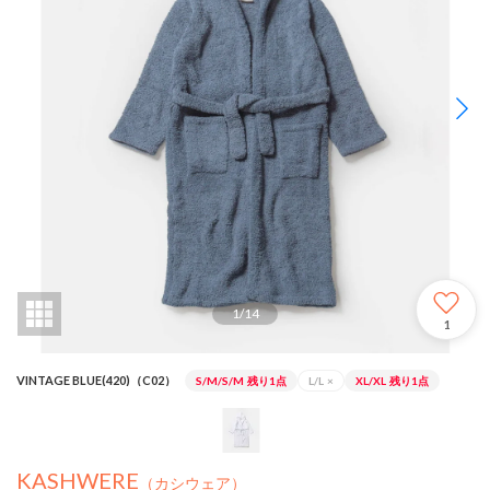
1
/
14
1
VINTAGE BLUE(420)（C02）
S/M/S/M
残り1点
L/L
×
XL/XL
残り1点
KASHWERE
（カシウェア）