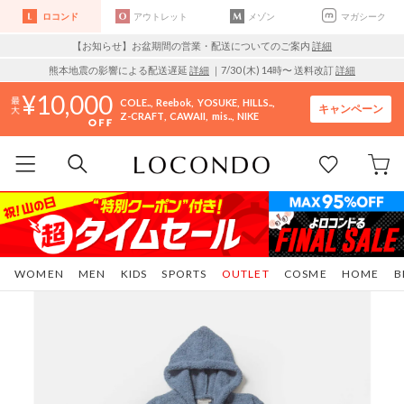
ロコンド
アウトレット
メゾン
マガシーク
【お知らせ】お盆期間の営業・配送についてのご案内
詳細
熊本地震の影響による配送遅延
詳細
｜7/30 (木) 14時〜 送料改訂
詳細
10,000
COLE..
Reebok
YOSUKE
HILLS..
キャンペーン
Z-CRAFT
CAWAII
mis..
NIKE
WOMEN
MEN
KIDS
SPORTS
OUTLET
COSME
HOME
B