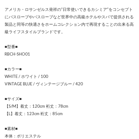
アメリカ・ロサンゼルス発祥の”日常使いできるカシミア”をコンセプト
にバスローブやバスローブなど世界中の高級ホテルやスパで提供される
製品と同等の快適さをホームコレクション内で再現することの出来る高
級ライフスタイルブランドです。
■型番■
RBCH-SHO01
■カラー■
WHITE / ホワイト / 100
VINTAGE BLUE / ヴィンテージブルー / 420
■サイズ■
【S/M】着丈：120cm 裄丈：78cm
【L】着丈：123cm 裄丈：85cm
■素材■
本体：ポリエステル